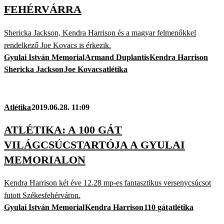
FEHÉRVÁRRA
Shericka Jackson, Kendra Harrison és a magyar felmenőkkel
rendelkező Joe Kovacs is érkezik.
Gyulai István Memorial
Armand Duplantis
Kendra Harrison
Shericka Jackson
Joe Kovacs
atlétika
Atlétika
2019.06.28. 11:09
ATLÉTIKA: A 100 GÁT
VILÁGCSÚCSTARTÓJA A GYULAI
MEMORIALON
Kendra Harrison két éve 12.28 mp-es fantasztikus versenycsúcsot
futott Székesfehérváron.
Gyulai István Memorial
Kendra Harrison
110 gát
atlétika