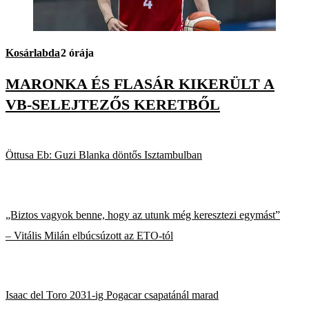
Kosárlabda
2 órája
MARONKA ÉS FLASÁR KIKERÜLT A
VB-SELEJTEZŐS KERETBŐL
Öttusa Eb: Guzi Blanka döntős Isztambulban
„Biztos vagyok benne, hogy az utunk még keresztezi egymást”
– Vitális Milán elbúcsúzott az ETO-tól
Isaac del Toro 2031-ig Pogacar csapatánál marad