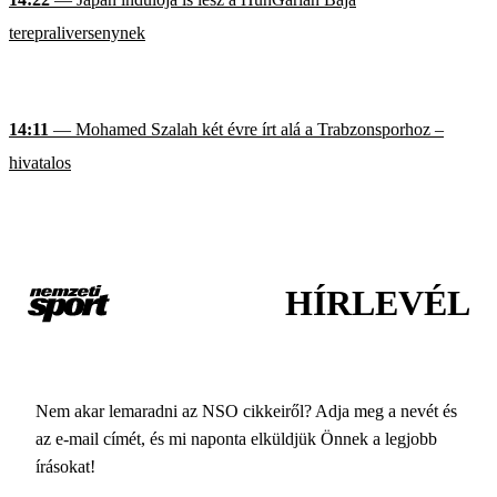
terepraliversenynek
14:11
— Mohamed Szalah két évre írt alá a Trabzonsporhoz –
hivatalos
HÍRLEVÉL
Nem akar lemaradni az NSO cikkeiről? Adja meg a nevét és
az e-mail címét, és mi naponta elküldjük Önnek a legjobb
írásokat!