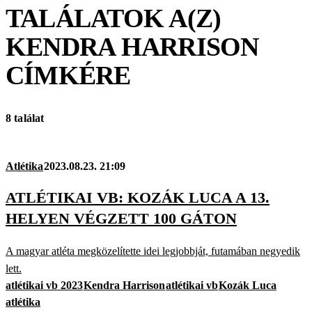
TALÁLATOK A(Z)
KENDRA HARRISON
CÍMKÉRE
8 találat
Atlétika
2023.08.23. 21:09
ATLÉTIKAI VB: KOZÁK LUCA A 13.
HELYEN VÉGZETT 100 GÁTON
A magyar atléta megközelítette idei legjobbját, futamában negyedik
lett.
atlétikai vb 2023
Kendra Harrison
atlétikai vb
Kozák Luca
atlétika