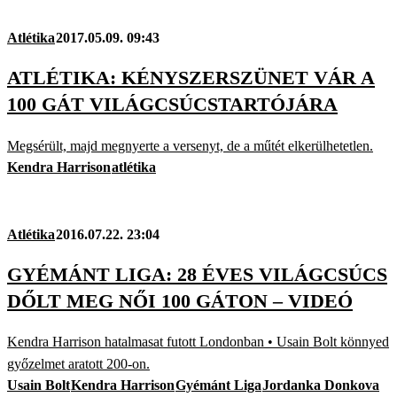
Atlétika
2017.05.09. 09:43
ATLÉTIKA: KÉNYSZERSZÜNET VÁR A
100 GÁT VILÁGCSÚCSTARTÓJÁRA
Megsérült, majd megnyerte a versenyt, de a műtét elkerülhetetlen.
Kendra Harrison
atlétika
Atlétika
2016.07.22. 23:04
GYÉMÁNT LIGA: 28 ÉVES VILÁGCSÚCS
DŐLT MEG NŐI 100 GÁTON – VIDEÓ
Kendra Harrison hatalmasat futott Londonban • Usain Bolt könnyed
győzelmet aratott 200-on.
Usain Bolt
Kendra Harrison
Gyémánt Liga
Jordanka Donkova