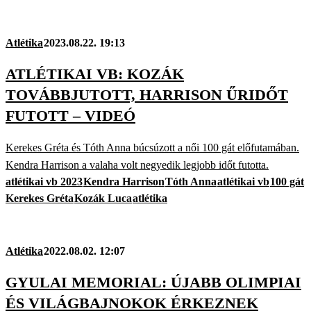
Atlétika
2023.08.22. 19:13
ATLÉTIKAI VB: KOZÁK
TOVÁBBJUTOTT, HARRISON ŰRIDŐT
FUTOTT – VIDEÓ
Kerekes Gréta és Tóth Anna búcsúzott a női 100 gát előfutamában.
Kendra Harrison a valaha volt negyedik legjobb időt futotta.
atlétikai vb 2023
Kendra Harrison
Tóth Anna
atlétikai vb
100 gát
Kerekes Gréta
Kozák Luca
atlétika
Atlétika
2022.08.02. 12:07
GYULAI MEMORIAL: ÚJABB OLIMPIAI
ÉS VILÁGBAJNOKOK ÉRKEZNEK