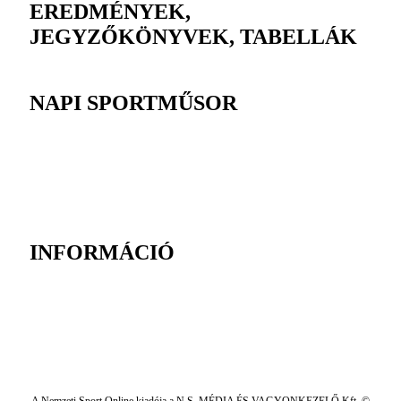
EREDMÉNYEK,
JEGYZŐKÖNYVEK, TABELLÁK
NAPI SPORTMŰSOR
INFORMÁCIÓ
A Nemzeti Sport Online kiadója a N.S. MÉDIA ÉS VAGYONKEZELŐ Kft. ©