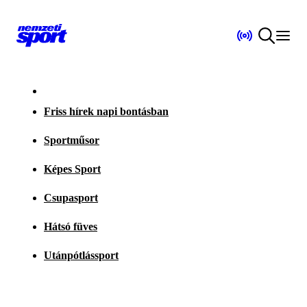
Friss hírek napi bontásban
Sportműsor
Képes Sport
Csupasport
Hátsó füves
Utánpótlássport