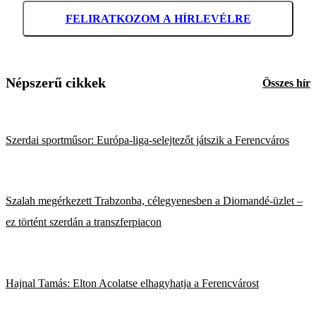
FELIRATKOZOM A HÍRLEVÉLRE
Népszerű cikkek
Összes hír
Szerdai sportműsor: Európa-liga-selejtezőt játszik a Ferencváros
Szalah megérkezett Trabzonba, célegyenesben a Diomandé-üzlet –
ez történt szerdán a transzferpiacon
Hajnal Tamás: Elton Acolatse elhagyhatja a Ferencvárost