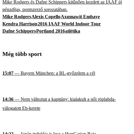
Mike Rodgers és Dafne Schippers kitűnően kezdett az IAAF új
pénzdíjas, pontszerző sorozatában.
Mike Rodgers
Alexis Copello
Axumawit Embaye
Kendra Harrison
2016 IAAF World Indoor Tour
Dafne Schippers
Portland 2016
atlétika
Még több sport
15:07
— Bayern München: a BL-győzelem a cél
14:36
— Nem változtat a kapitány: kialakult a női röplabda-
válogatott Eb-kerete
14:22
— Japán indulója is lesz a HunGarian Baja