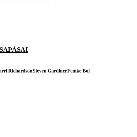
SAPÁSAI
arri Richardson
Steven Gardiner
Femke Bol