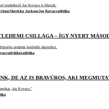
el rendelkező Joe Kovacs is érkezik.
rison
Shericka Jackson
Joe Kovacs
atlétika
ETLEHEMI CSILLAGA – ÍGY NYERT MÁSO
elesége segítette legújabb sikereihez.
vacs
súlylökés
atlétika
NK, DE AZ IS BRAVÚROS, AKI MEGMUTA
erikai „kis Kovacs.”
tika