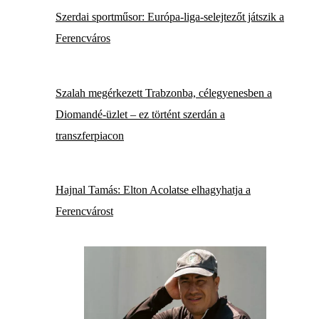
Szerdai sportműsor: Európa-liga-selejtezőt játszik a
Ferencváros
Szalah megérkezett Trabzonba, célegyenesben a
Diomandé-üzlet – ez történt szerdán a
transzferpiacon
Hajnal Tamás: Elton Acolatse elhagyhatja a
Ferencvárost