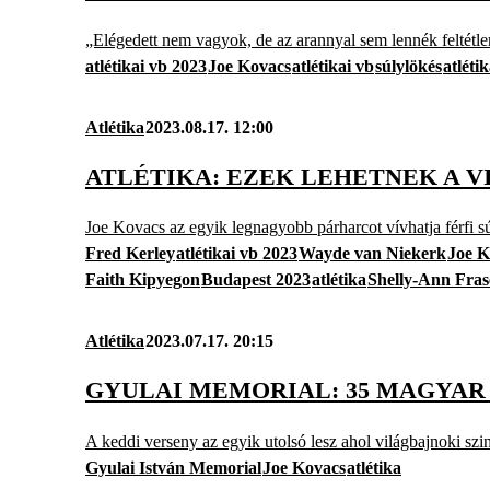
„Elégedett nem vagyok, de az arannyal sem lennék feltétle
atlétikai vb 2023
Joe Kovacs
atlétikai vb
súlylökés
atléti
Atlétika
2023.08.17. 12:00
ATLÉTIKA: EZEK LEHETNEK A 
Joe Kovacs az egyik legnagyobb párharcot vívhatja férfi s
Fred Kerley
atlétikai vb 2023
Wayde van Niekerk
Joe K
Faith Kipyegon
Budapest 2023
atlétika
Shelly-Ann Fras
Atlétika
2023.07.17. 20:15
GYULAI MEMORIAL: 35 MAGYAR
A keddi verseny az egyik utolsó lesz ahol világbajnoki szinte
Gyulai István Memorial
Joe Kovacs
atlétika