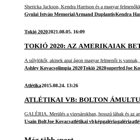
Shericka Jackson, Kendra Harrison és a magyar felmenőkk
Gyulai István Memorial
Armand Duplantis
Kendra Har
Tokió 2020
2021.08.05. 16:09
TOKIÓ 2020: AZ AMERIKAIAK B
A súlylökőt, akinek apai ágon magyar felmenői is vannak, f
Ashley Kovacs
olimpia 2020
Tokió 2020
superfed
Joe Ko
Atlétika
2015.08.24. 13:26
ATLÉTIKAI VB: BOLTON ÁMULTU
GALÉRIA. Merülés a vizesárokban, hosszú lábak és az am
Usain Bolt
Joe Kovacs
atlétikai vb
képgaléria
galéria
atlé