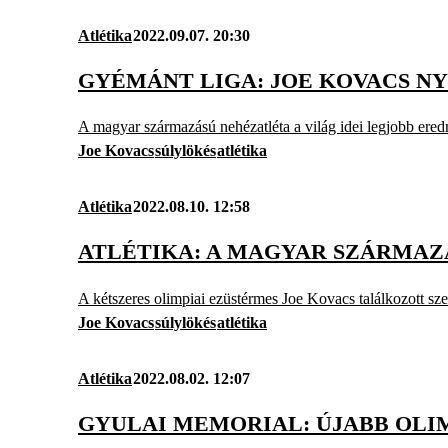
Atlétika
2022.09.07. 20:30
GYÉMÁNT LIGA: JOE KOVACS N
A magyar származású nehézatléta a világ idei legjobb eredm
Joe Kovacs
súlylökés
atlétika
Atlétika
2022.08.10. 12:58
ATLÉTIKA: A MAGYAR SZÁRMA
A kétszeres olimpiai ezüstérmes Joe Kovacs találkozott sze
Joe Kovacs
súlylökés
atlétika
Atlétika
2022.08.02. 12:07
GYULAI MEMORIAL: ÚJABB OLI