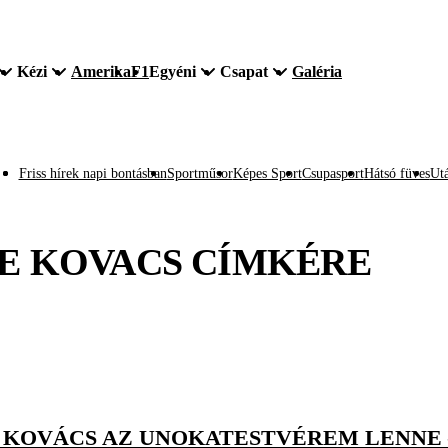
Kézi
Amerika
F1
Egyéni
Csapat
Galéria
Friss hírek napi bontásban
Sportműsor
Képes Sport
Csupasport
Hátsó füves
Utá
E KOVACS
CÍMKÉRE
N KOVÁCS AZ UNOKATESTVÉREM LENNE 