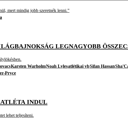
nül, mert mindig jobb szeretnék lenni.”
ka
VILÁGBAJNOKSÁG LEGNAGYOBB ÖSSZEC
úlylökésben.
ovacs
Karsten Warholm
Noah Lyles
atlétikai vb
Sifan Hassan
Sha'C
er-Pryce
 ATLÉTA INDUL
t lehet teljesíteni.