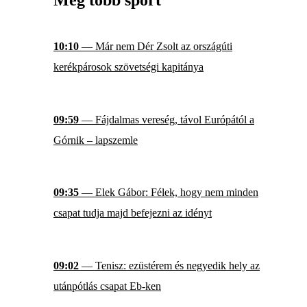
Még több sport
10:10
— Már nem Dér Zsolt az országúti
kerékpárosok szövetségi kapitánya
09:59
— Fájdalmas vereség, távol Európától a
Górnik – lapszemle
09:35
— Elek Gábor: Félek, hogy nem minden
csapat tudja majd befejezni az idényt
09:02
— Tenisz: ezüstérem és negyedik hely az
utánpótlás csapat Eb-ken