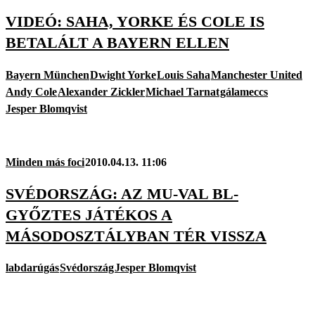
VIDEÓ: SAHA, YORKE ÉS COLE IS
BETALÁLT A BAYERN ELLEN
Bayern München
Dwight Yorke
Louis Saha
Manchester United
Andy Cole
Alexander Zickler
Michael Tarnat
gálameccs
Jesper Blomqvist
Minden más foci
2010.04.13. 11:06
SVÉDORSZÁG: AZ MU-VAL BL-
GYŐZTES JÁTÉKOS A
MÁSODOSZTÁLYBAN TÉR VISSZA
labdarúgás
Svédország
Jesper Blomqvist