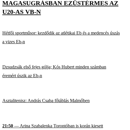
MAGASUGRÁSBAN EZÜSTÉRMES AZ
U20-AS VB-N
Hétfői sportműsor: kezdődik az atlétikai Eb és a medencés úszás
a vizes Eb-n
Dzsudzsák első fejes gólja; Kós Hubert minden számban
éremért úszik az Eb-n
Asztalitenisz: András Csaba főtáblás Malmőben
21:50
— Arina Szabalenka Torontóban is korán kiesett