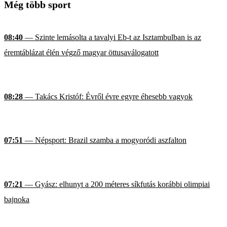
Még több sport
08:40
— Szinte lemásolta a tavalyi Eb-t az Isztambulban is az
éremtáblázat élén végző magyar öttusaválogatott
08:28
— Takács Kristóf: Évről évre egyre éhesebb vagyok
07:51
— Népsport: Brazil szamba a mogyoródi aszfalton
07:21
— Gyász: elhunyt a 200 méteres síkfutás korábbi olimpiai
bajnoka