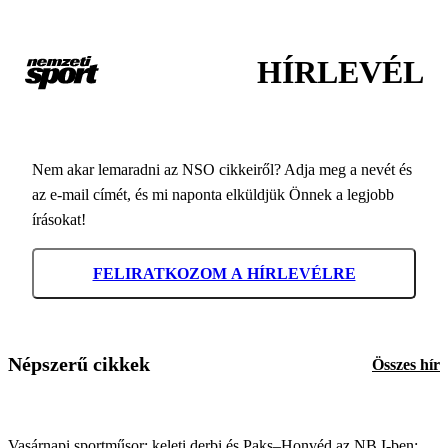
HÍRLEVÉL
Nem akar lemaradni az NSO cikkeiről? Adja meg a nevét és
az e-mail címét, és mi naponta elküldjük Önnek a legjobb
írásokat!
FELIRATKOZOM A HÍRLEVÉLRE
Népszerű cikkek
Összes hír
Vasárnapi sportműsor: keleti derbi és Paks–Honvéd az NB I-ben;