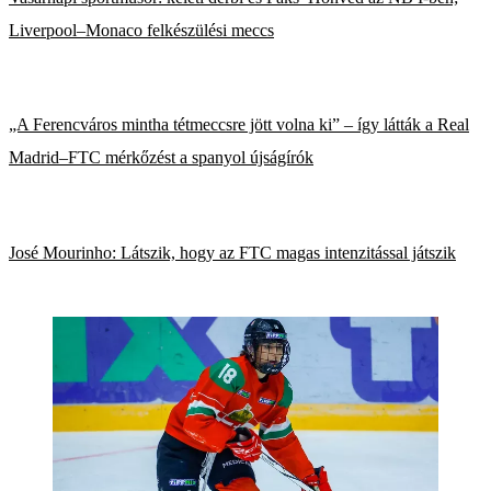
Liverpool–Monaco felkészülési meccs
„A Ferencváros mintha tétmeccsre jött volna ki” – így látták a Real
Madrid–FTC mérkőzést a spanyol újságírók
José Mourinho: Látszik, hogy az FTC magas intenzitással játszik