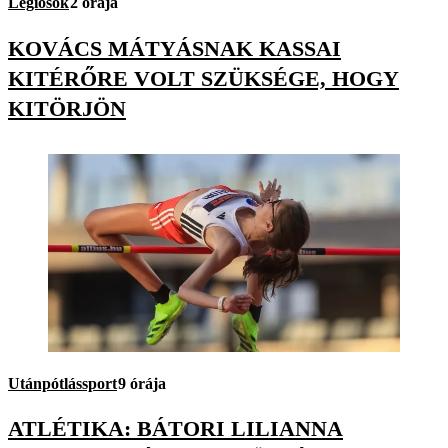
Légiósok
2 órája
KOVÁCS MÁTYÁSNAK KASSAI
KITÉRŐRE VOLT SZÜKSÉGE, HOGY
KITÖRJÖN
Utánpótlássport
9 órája
ATLÉTIKA: BÁTORI LILIANNA