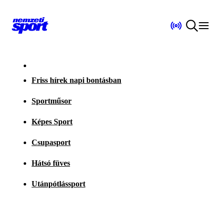
Friss hírek napi bontásban
Sportműsor
Képes Sport
Csupasport
Hátsó füves
Utánpótlássport