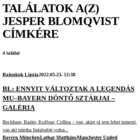
TALÁLATOK A(Z)
JESPER BLOMQVIST
CÍMKÉRE
4 találat
Bajnokok Ligája
2022.05.23. 12:38
BL: ENNYIT VÁLTOZTAK A LEGENDÁS
MU–BAYERN DÖNTŐ SZTÁRJAI –
GALÉRIA
Beckham, Basler, Kuffour, Collina – van, akire rá sem lehet ismerni,
van aki mintha fiatalodott volna...
Bayern München
Lothar Matthäus
Manchester United