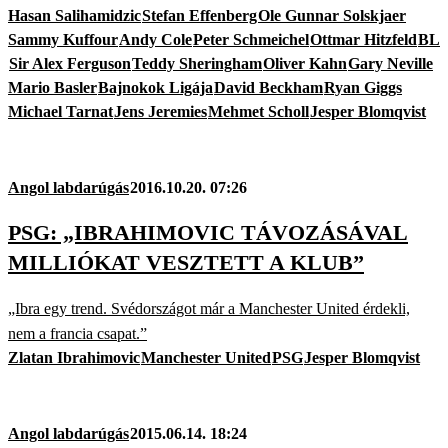
Hasan Salihamidzic
Stefan Effenberg
Ole Gunnar Solskjaer
Sammy Kuffour
Andy Cole
Peter Schmeichel
Ottmar Hitzfeld
BL
Sir Alex Ferguson
Teddy Sheringham
Oliver Kahn
Gary Neville
Mario Basler
Bajnokok Ligája
David Beckham
Ryan Giggs
Michael Tarnat
Jens Jeremies
Mehmet Scholl
Jesper Blomqvist
Angol labdarúgás
2016.10.20. 07:26
PSG: „IBRAHIMOVIC TÁVOZÁSÁVAL
MILLIÓKAT VESZTETT A KLUB”
„Ibra egy trend. Svédországot már a Manchester United érdekli,
nem a francia csapat.”
Zlatan Ibrahimovic
Manchester United
PSG
Jesper Blomqvist
Angol labdarúgás
2015.06.14. 18:24