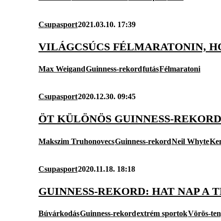
Csupasport
2021.03.10. 17:39
VILÁGCSÚCS FÉLMARATONIN, H
Max Weigand
Guinness-rekord
futás
Félmaratoni
Csupasport
2020.12.30. 09:45
ÖT KÜLÖNÖS GUINNESS-REKOR
Makszim Truhonovecs
Guinness-rekord
Neil Whyte
Ken
Csupasport
2020.11.18. 18:18
GUINNESS-REKORD: HAT NAP A 
Búvárkodás
Guinness-rekord
extrém sportok
Vörös-ten