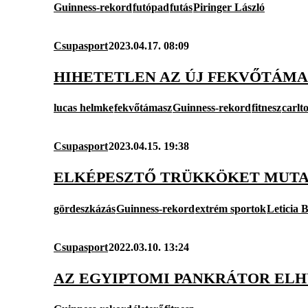
Guinness-rekord
futópad
futás
Piringer László
Csupasport
2023.04.17. 08:09
HIHETETLEN AZ ÚJ FEKVŐTÁM
lucas helmke
fekvőtámasz
Guinness-rekord
fitnesz
carlt
Csupasport
2023.04.15. 19:38
ELKÉPESZTŐ TRÜKKÖKET MUTAT
gördeszkázás
Guinness-rekord
extrém sportok
Leticia 
Csupasport
2022.03.10. 13:24
AZ EGYIPTOMI PANKRÁTOR ELHÚ