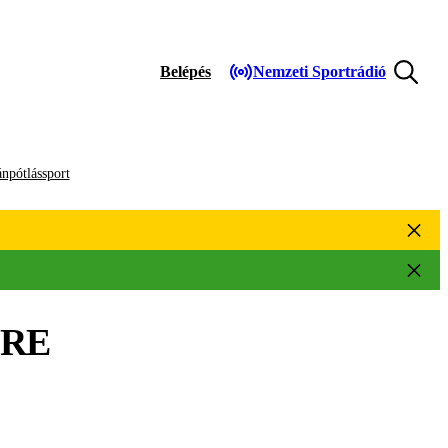
Belépés
Nemzeti Sportrádió
npótlássport
RE