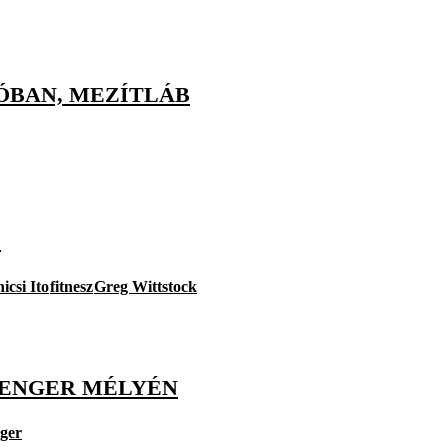
ÓBAN, MEZÍTLÁB
D
icsi Ito
fitnesz
Greg Wittstock
TENGER MÉLYÉN
ger