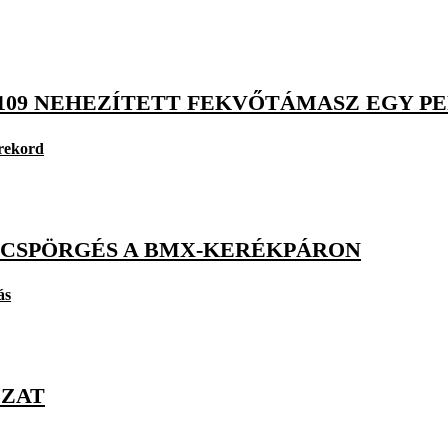
109 NEHEZÍTETT FEKVŐTÁMASZ EGY P
rekord
ÚCSPÖRGÉS A BMX-KERÉKPÁRON
ás
OZAT