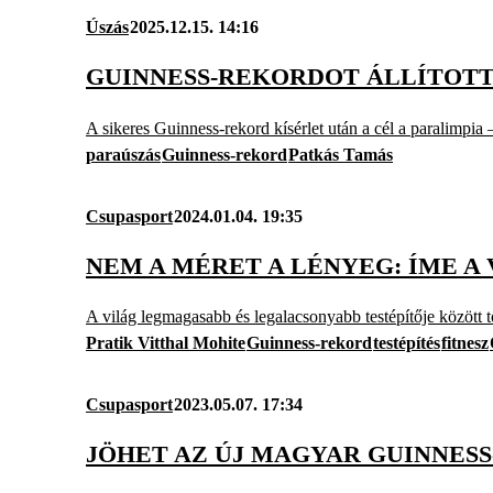
Úszás
2025.12.15. 14:16
GUINNESS-REKORDOT ÁLLÍTOTT
A sikeres Guinness-rekord kísérlet után a cél a paralimpia 
paraúszás
Guinness-rekord
Patkás Tamás
Csupasport
2024.01.04. 19:35
NEM A MÉRET A LÉNYEG: ÍME 
A világ legmagasabb és legalacsonyabb testépítője között t
Pratik Vitthal Mohite
Guinness-rekord
testépítés
fitnesz
Csupasport
2023.05.07. 17:34
JÖHET AZ ÚJ MAGYAR GUINNES