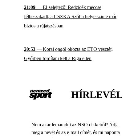
21:09
— El-selejtező: Redzicék meccse
félbeszakadt; a CSZKA Szófia helye szinte már
biztos a rájátszásban
20:53
— Korai öngól okozta az ETO vesztét,
Győrben fordítani kell a Riga ellen
HÍRLEVÉL
Nem akar lemaradni az NSO cikkeiről? Adja
meg a nevét és az e-mail címét, és mi naponta