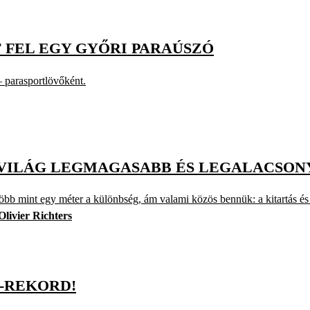
 FEL EGY GYŐRI PARAÚSZÓ
– parasportlövőként.
A VILÁG LEGMAGASABB ÉS LEGALACSON
öbb mint egy méter a különbség, ám valami közös bennük: a kitartás és a 
Olivier Richters
S-REKORD!