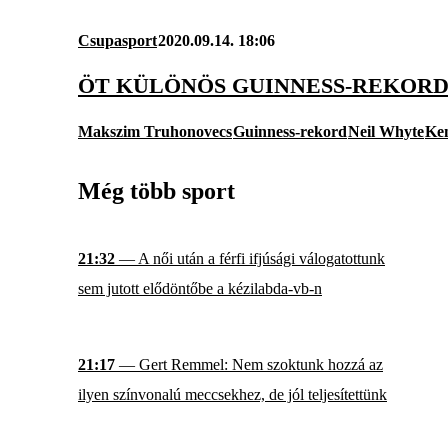
Csupasport
2020.09.14. 18:06
ÖT KÜLÖNÖS GUINNESS-REKOR
Makszim Truhonovecs
Guinness-rekord
Neil Whyte
Ken
Még több sport
21:32
— A női után a férfi ifjúsági válogatottunk
sem jutott elődöntőbe a kézilabda-vb-n
21:17
— Gert Remmel: Nem szoktunk hozzá az
ilyen színvonalú meccsekhez, de jól teljesítettünk