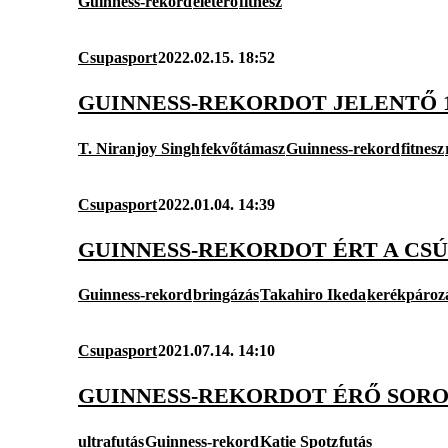
Guinness-rekord
életerő
fitnesz
Csupasport
2022.02.15. 18:52
GUINNESS-REKORDOT JELENTŐ 
T. Niranjoy Singh
fekvőtámasz
Guinness-rekord
fitnesz
Csupasport
2022.01.04. 14:39
GUINNESS-REKORDOT ÉRT A CS
Guinness-rekord
bringázás
Takahiro Ikeda
kerékpároz
Csupasport
2021.07.14. 14:10
GUINNESS-REKORDOT ÉRŐ SOR
ultrafutás
Guinness-rekord
Katie Spotz
futás