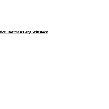
D
icsi Ito
fitnesz
Greg Wittstock