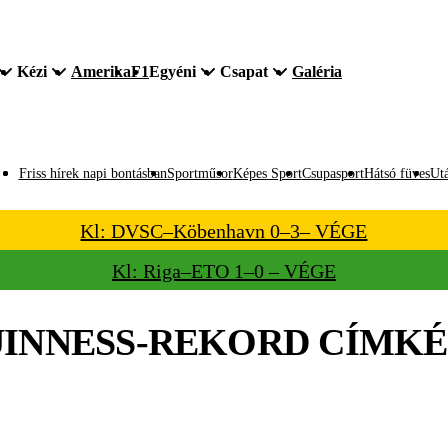
Kézi
Amerika
F1
Egyéni
Csapat
Galéria
Friss hírek napi bontásban
Sportműsor
Képes Sport
Csupasport
Hátsó füves
Utá
Kl: DVSC–Köbenhavn 0–3– VÉGE
Kl: Riga–ETO 1–0 – VÉGE
INNESS-REKORD
CÍMKÉ