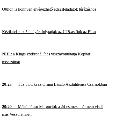
Otthon is könnyen elvégezhető edzésfeladatok túrázáshoz
Kézilabda: az 5. helyért folytatják az U18-as fiúk az Eb-n
NHL: a Kings szobrot állít és visszavonultatja Kopitar
mezszámát
20:23
— Tűz ütött ki az Ormai László Asztalitenisz Csarnokban
20:20
— Méltó búcsú Marguctól: a 24-es mezt már nem viseli
más Veszprémben