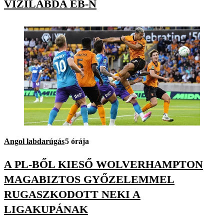
VÍZILABDA EB-N
Angol labdarúgás
5 órája
A PL-BŐL KIESŐ WOLVERHAMPTON
MAGABIZTOS GYŐZELEMMEL
RUGASZKODOTT NEKI A
LIGAKUPÁNAK