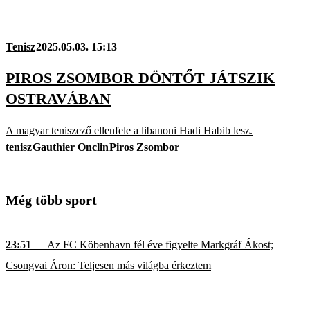
Tenisz
2025.05.03. 15:13
PIROS ZSOMBOR DÖNTŐT JÁTSZIK
OSTRAVÁBAN
A magyar teniszező ellenfele a libanoni Hadi Habib lesz.
tenisz
Gauthier Onclin
Piros Zsombor
Még több sport
23:51
— Az FC Köbenhavn fél éve figyelte Markgráf Ákost;
Csongvai Áron: Teljesen más világba érkeztem