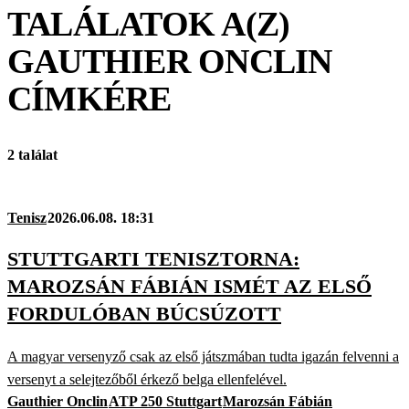
TALÁLATOK A(Z)
GAUTHIER ONCLIN
CÍMKÉRE
2 találat
Tenisz
2026.06.08. 18:31
STUTTGARTI TENISZTORNA:
MAROZSÁN FÁBIÁN ISMÉT AZ ELSŐ
FORDULÓBAN BÚCSÚZOTT
A magyar versenyző csak az első játszmában tudta igazán felvenni a
versenyt a selejtezőből érkező belga ellenfelével.
Gauthier Onclin
ATP 250 Stuttgart
Marozsán Fábián