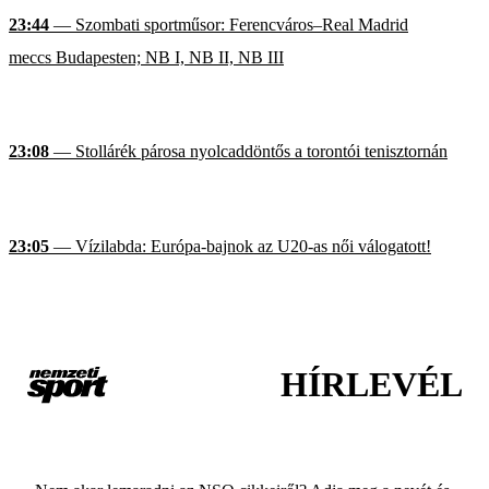
23:44
— Szombati sportműsor: Ferencváros–Real Madrid
meccs Budapesten; NB I, NB II, NB III
23:08
— Stollárék párosa nyolcaddöntős a torontói tenisztornán
23:05
— Vízilabda: Európa-bajnok az U20-as női válogatott!
HÍRLEVÉL