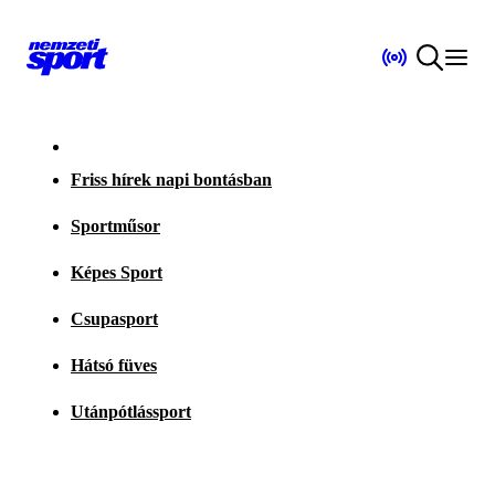
Friss hírek napi bontásban
Sportműsor
Képes Sport
Csupasport
Hátsó füves
Utánpótlássport