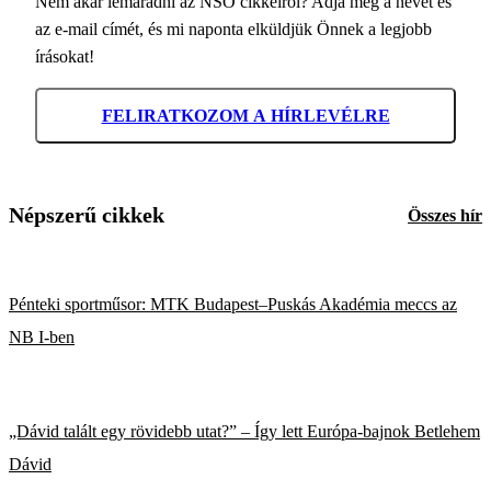
Nem akar lemaradni az NSO cikkeiről? Adja meg a nevét és
az e-mail címét, és mi naponta elküldjük Önnek a legjobb
írásokat!
FELIRATKOZOM A HÍRLEVÉLRE
Népszerű cikkek
Összes hír
Pénteki sportműsor: MTK Budapest–Puskás Akadémia meccs az
NB I-ben
„Dávid talált egy rövidebb utat?” – Így lett Európa-bajnok Betlehem
Dávid