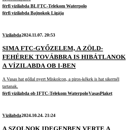
férfi vízilabda BL
FTC-Telekom Waterpolo
férfi vízilabda Bajnokok Ligája
Vízilabda
2024.11.07. 20:53
SIMA FTC-GYŐZELEM, A ZÖLD-
FEHÉREK TOVÁBBRA IS HIBÁTLANOK
A VÍZILABDA OB I-BEN
A Vasas hat góllal nyert Miskolcon, a piros-kékek is hat sikernél
tartanak.
férfi vízilabda ob I
FTC-Telekom Waterpolo
VasasPlaket
Vízilabda
2024.10.24. 21:24
A SZOLNOK IDEGENBEN VERTE A