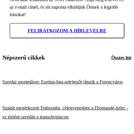
az e-mail címét, és mi naponta elküldjük Önnek a legjobb
írásokat!
FELIRATKOZOM A HÍRLEVÉLRE
Népszerű cikkek
Összes hír
Szerdai sportműsor: Európa-liga-selejtezőt játszik a Ferencváros
Szalah megérkezett Trabzonba, célegyenesben a Diomandé-üzlet –
ez történt szerdán a transzferpiacon