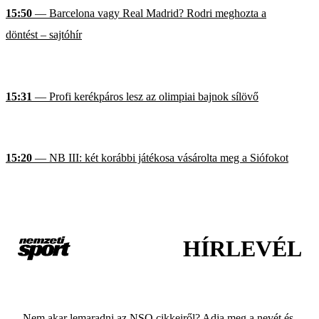
15:50
— Barcelona vagy Real Madrid? Rodri meghozta a
döntést – sajtóhír
15:31
— Profi kerékpáros lesz az olimpiai bajnok sílövő
15:20
— NB III: két korábbi játékosa vásárolta meg a Siófokot
HÍRLEVÉL
Nem akar lemaradni az NSO cikkeiről? Adja meg a nevét és