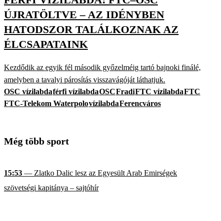
ÚJRATÖLTVE – AZ IDÉNYBEN
HATODSZOR TALÁLKOZNAK AZ
ÉLCSAPATAINK
Kezdődik az egyik fél második győzelméig tartó bajnoki finálé,
amelyben a tavalyi párosítás visszavágóját láthatjuk.
OSC vízilabda
férfi vízilabda
OSC
Fradi
FTC vízilabda
FTC
FTC-Telekom Waterpolo
vízilabda
Ferencváros
Még több sport
15:53
— Zlatko Dalic lesz az Egyesült Arab Emirségek
szövetségi kapitánya – sajtóhír