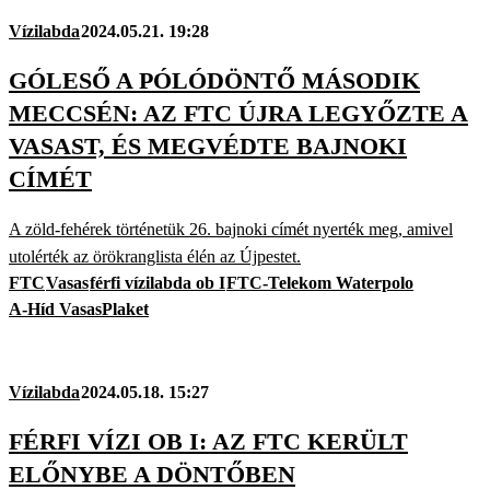
Vízilabda
2024.05.21. 19:28
GÓLESŐ A PÓLÓDÖNTŐ MÁSODIK
MECCSÉN: AZ FTC ÚJRA LEGYŐZTE A
VASAST, ÉS MEGVÉDTE BAJNOKI
CÍMÉT
A zöld-fehérek történetük 26. bajnoki címét nyerték meg, amivel
utolérték az örökranglista élén az Újpestet.
FTC
Vasas
férfi vízilabda ob I
FTC-Telekom Waterpolo
A-Híd VasasPlaket
Vízilabda
2024.05.18. 15:27
FÉRFI VÍZI OB I: AZ FTC KERÜLT
ELŐNYBE A DÖNTŐBEN