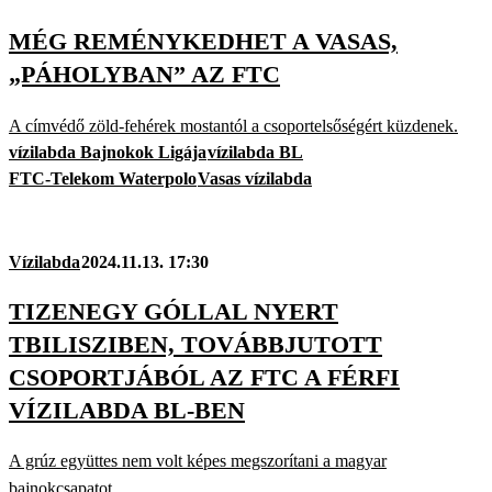
MÉG REMÉNYKEDHET A VASAS,
„PÁHOLYBAN” AZ FTC
A címvédő zöld-fehérek mostantól a csoportelsőségért küzdenek.
vízilabda Bajnokok Ligája
vízilabda BL
FTC-Telekom Waterpolo
Vasas vízilabda
Vízilabda
2024.11.13. 17:30
TIZENEGY GÓLLAL NYERT
TBILISZIBEN, TOVÁBBJUTOTT
CSOPORTJÁBÓL AZ FTC A FÉRFI
VÍZILABDA BL-BEN
A grúz együttes nem volt képes megszorítani a magyar
bajnokcsapatot.