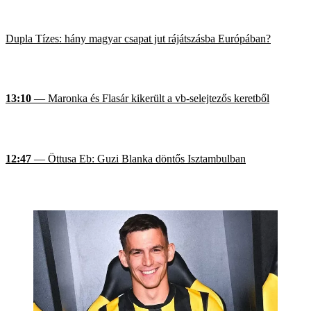
Dupla Tízes: hány magyar csapat jut rájátszásba Európában?
13:10
— Maronka és Flasár kikerült a vb-selejtezős keretből
12:47
— Öttusa Eb: Guzi Blanka döntős Isztambulban