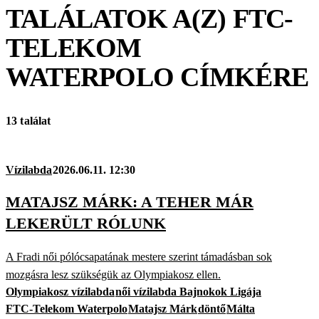
TALÁLATOK A(Z)
FTC-
TELEKOM
WATERPOLO
CÍMKÉRE
13 találat
Vízilabda
2026.06.11. 12:30
MATAJSZ MÁRK: A TEHER MÁR
LEKERÜLT RÓLUNK
A Fradi női pólócsapatának mestere szerint támadásban sok
mozgásra lesz szükségük az Olympiakosz ellen.
Olympiakosz vízilabda
női vízilabda Bajnokok Ligája
FTC-Telekom Waterpolo
Matajsz Márk
döntő
Málta