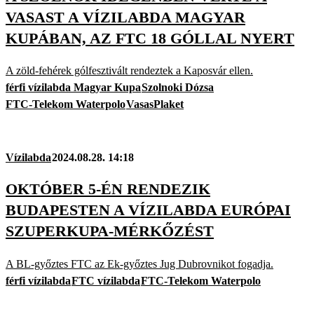
VASAST A VÍZILABDA MAGYAR
KUPÁBAN, AZ FTC 18 GÓLLAL NYERT
A zöld-fehérek gólfesztivált rendeztek a Kaposvár ellen.
férfi vízilabda Magyar Kupa
Szolnoki Dózsa
FTC-Telekom Waterpolo
VasasPlaket
Vízilabda
2024.08.28. 14:18
OKTÓBER 5-ÉN RENDEZIK
BUDAPESTEN A VÍZILABDA EURÓPAI
SZUPERKUPA-MÉRKŐZÉST
A BL-győztes FTC az Ek-győztes Jug Dubrovnikot fogadja.
férfi vízilabda
FTC vízilabda
FTC-Telekom Waterpolo