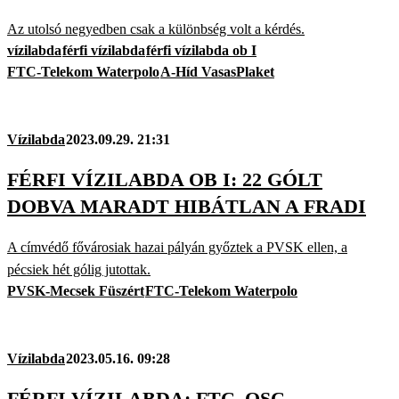
Az utolsó negyedben csak a különbség volt a kérdés.
vízilabda
férfi vízilabda
férfi vízilabda ob I
FTC-Telekom Waterpolo
A-Híd VasasPlaket
Vízilabda
2023.09.29. 21:31
FÉRFI VÍZILABDA OB I: 22 GÓLT
DOBVA MARADT HIBÁTLAN A FRADI
A címvédő fővárosiak hazai pályán győztek a PVSK ellen, a
pécsiek hét gólig jutottak.
PVSK-Mecsek Füszért
FTC-Telekom Waterpolo
Vízilabda
2023.05.16. 09:28
FÉRFI VÍZILABDA: FTC–OSC