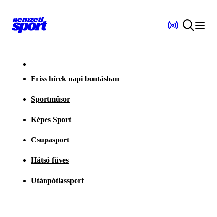
Friss hírek napi bontásban
Sportműsor
Képes Sport
Csupasport
Hátsó füves
Utánpótlássport