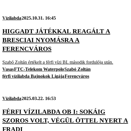
Vízilabda
2025.10.31. 16:45
HIGGADT JÁTÉKKAL REAGÁLT A
BRESCIAI NYOMÁSRA A
FERENCVÁROS
Szabó Zoltán értékelt a férfi vízi BL második fordulója után.
Vasas
FTC-Telekom Waterpolo
Szabó Zoltán
férfi vízilabda Bajnokok Ligája
Ferencváros
Vízilabda
2025.03.22. 16:53
FÉRFI VÍZILABDA OB I: SOKÁIG
SZOROS VOLT, VÉGÜL ÖTTEL NYERT A
FRADI