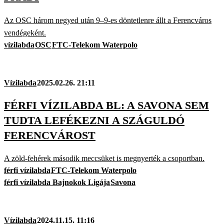
Az OSC három negyed után 9–9-es döntetlenre állt a Ferencváros
vendégeként.
vízilabda
OSC
FTC-Telekom Waterpolo
Vízilabda
2025.02.26. 21:11
FÉRFI VÍZILABDA BL: A SAVONA SEM
TUDTA LEFÉKEZNI A SZÁGULDÓ
FERENCVÁROST
A zöld-fehérek második meccsüket is megnyerték a csoportban.
férfi vízilabda
FTC-Telekom Waterpolo
férfi vízilabda Bajnokok Ligája
Savona
Vízilabda
2024.11.15. 11:16