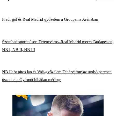
Fradi-gól és Real Madrid-győzelem a Groupama Arénában
Szombati sportműsor: Ferencváros–Real Madrid meccs Budapesten;
NB I, NB II, NB III
NB II: öt piros lap és Vidi-győzelem Fehérváron; az utolsó percben
úszott el a Gyirmót hibátlan mérlege