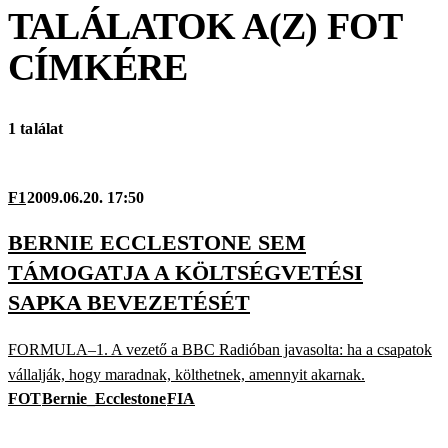
TALÁLATOK A(Z)
FOT
CÍMKÉRE
1 találat
F1
2009.06.20. 17:50
BERNIE ECCLESTONE SEM
TÁMOGATJA A KÖLTSÉGVETÉSI
SAPKA BEVEZETÉSÉT
FORMULA–1. A vezető a BBC Radióban javasolta: ha a csapatok
vállalják, hogy maradnak, költhetnek, amennyit akarnak.
FOT
Bernie_Ecclestone
FIA