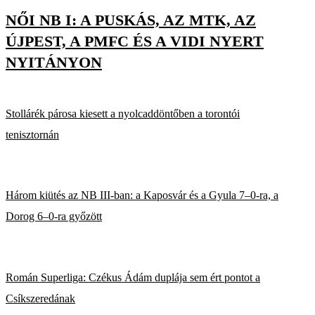
NŐI NB I: A PUSKÁS, AZ MTK, AZ
ÚJPEST, A PMFC ÉS A VIDI NYERT
NYITÁNYON
Stollárék párosa kiesett a nyolcaddöntőben a torontói
tenisztornán
Három kiütés az NB III-ban: a Kaposvár és a Gyula 7–0-ra, a
Dorog 6–0-ra győzött
Román Superliga: Czékus Ádám duplája sem ért pontot a
Csíkszeredának