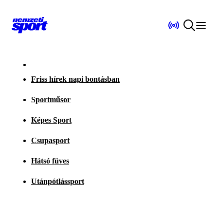
Friss hírek napi bontásban
Sportműsor
Képes Sport
Csupasport
Hátsó füves
Utánpótlássport