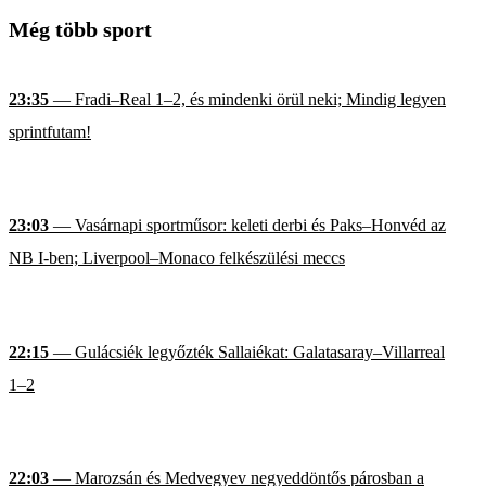
Még több sport
23:35
— Fradi–Real 1–2, és mindenki örül neki; Mindig legyen
sprintfutam!
23:03
— Vasárnapi sportműsor: keleti derbi és Paks–Honvéd az
NB I-ben; Liverpool–Monaco felkészülési meccs
22:15
— Gulácsiék legyőzték Sallaiékat: Galatasaray–Villarreal
1–2
22:03
— Marozsán és Medvegyev negyeddöntős párosban a