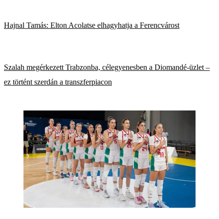
Hajnal Tamás: Elton Acolatse elhagyhatja a Ferencvárost
Szalah megérkezett Trabzonba, célegyenesben a Diomandé-üzlet –
ez történt szerdán a transzferpiacon