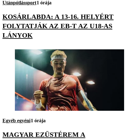
Utánpótlássport
1 órája
KOSÁRLABDA: A 13-16. HELYÉRT
FOLYTATJÁK AZ EB-T AZ U18-AS
LÁNYOK
Egyéb egyéni
1 órája
MAGYAR EZÜSTÉREM A