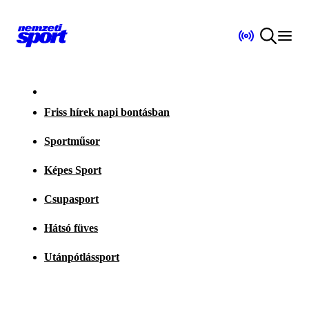
Friss hírek napi bontásban
Sportműsor
Képes Sport
Csupasport
Hátsó füves
Utánpótlássport