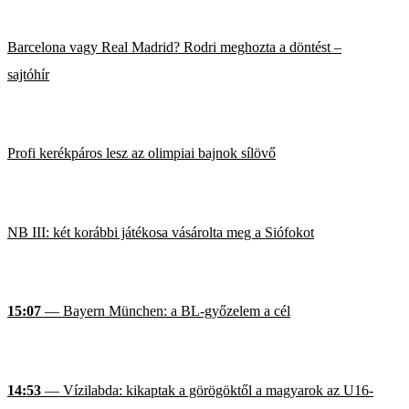
Barcelona vagy Real Madrid? Rodri meghozta a döntést –
sajtóhír
Profi kerékpáros lesz az olimpiai bajnok sílövő
NB III: két korábbi játékosa vásárolta meg a Siófokot
15:07
— Bayern München: a BL-győzelem a cél
14:53
— Vízilabda: kikaptak a görögöktől a magyarok az U16-