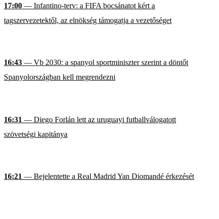
17:00
— Infantino-terv: a FIFA bocsánatot kért a
tagszervezetektől, az elnökség támogatja a vezetőséget
16:43
— Vb 2030: a spanyol sportminiszter szerint a döntőt
Spanyolországban kell megrendezni
16:31
— Diego Forlán lett az uruguayi futballválogatott
szövetségi kapitánya
16:21
— Bejelentette a Real Madrid Yan Diomandé érkezését