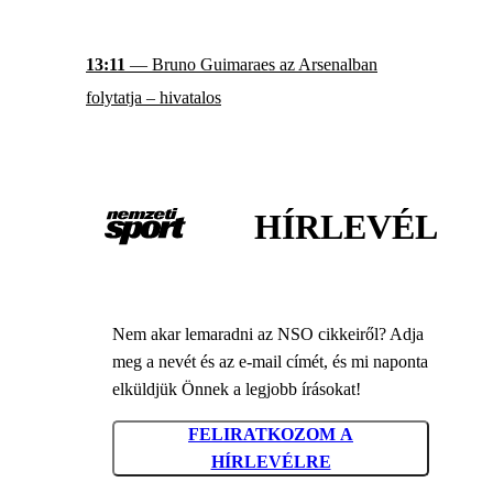
13:11
— Bruno Guimaraes az Arsenalban
folytatja – hivatalos
HÍRLEVÉL
Nem akar lemaradni az NSO cikkeiről? Adja
meg a nevét és az e-mail címét, és mi naponta
elküldjük Önnek a legjobb írásokat!
FELIRATKOZOM A
HÍRLEVÉLRE