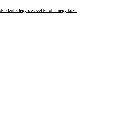
ák ellenfél legyőzésével került a négy közé.