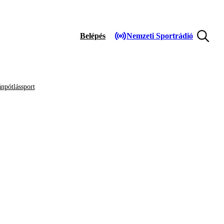
Belépés
Nemzeti Sportrádió
npótlássport