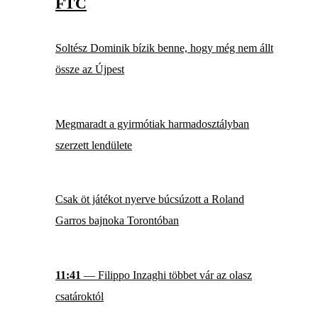
FTC
Soltész Dominik bízik benne, hogy még nem állt
össze az Újpest
Megmaradt a gyirmótiak harmadosztályban
szerzett lendülete
Csak öt játékot nyerve búcsúzott a Roland
Garros bajnoka Torontóban
11:41
— Filippo Inzaghi többet vár az olasz
csatároktól