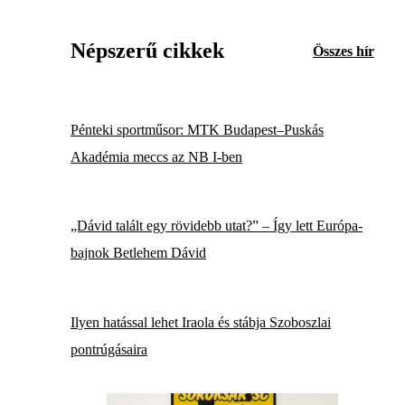
Népszerű cikkek
Összes hír
Pénteki sportműsor: MTK Budapest–Puskás
Akadémia meccs az NB I-ben
„Dávid talált egy rövidebb utat?” – Így lett Európa-
bajnok Betlehem Dávid
Ilyen hatással lehet Iraola és stábja Szoboszlai
pontrúgásaira