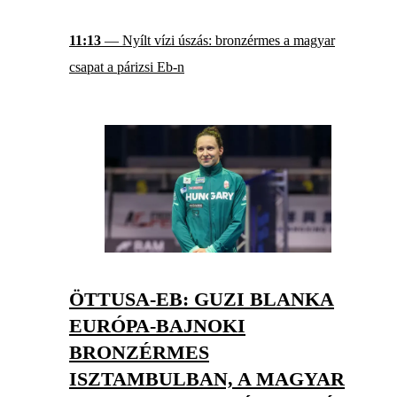
11:13
— Nyílt vízi úszás: bronzérmes a magyar
csapat a párizsi Eb-n
ÖTTUSA-EB: GUZI BLANKA
EURÓPA-BAJNOKI
BRONZÉRMES
ISZTAMBULBAN, A MAGYAR