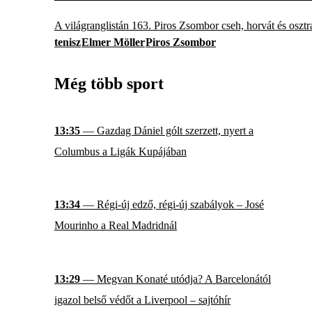
A világranglistán 163. Piros Zsombor cseh, horvát és osztr
tenisz
Elmer Möller
Piros Zsombor
Még több sport
13:35
— Gazdag Dániel gólt szerzett, nyert a
Columbus a Ligák Kupájában
13:34
— Régi-új edző, régi-új szabályok – José
Mourinho a Real Madridnál
13:29
— Megvan Konaté utódja? A Barcelonától
igazol belső védőt a Liverpool – sajtóhír