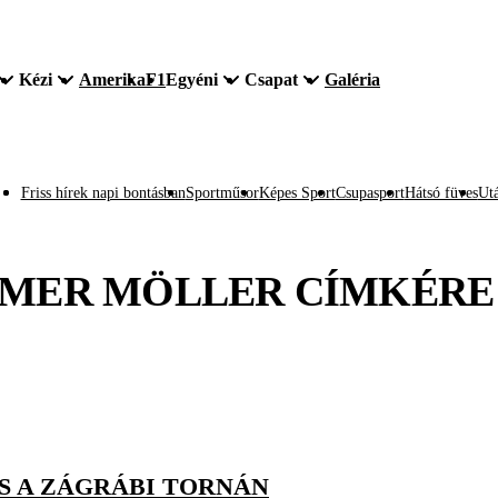
Kézi
Amerika
F1
Egyéni
Csapat
Galéria
Friss hírek napi bontásban
Sportműsor
Képes Sport
Csupasport
Hátsó füves
Utá
MER MÖLLER
CÍMKÉRE
S A ZÁGRÁBI TORNÁN