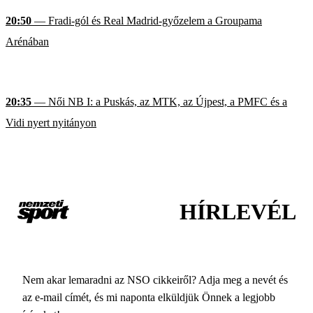
20:50
— Fradi-gól és Real Madrid-győzelem a Groupama
Arénában
20:35
— Női NB I: a Puskás, az MTK, az Újpest, a PMFC és a
Vidi nyert nyitányon
HÍRLEVÉL
Nem akar lemaradni az NSO cikkeiről? Adja meg a nevét és
az e-mail címét, és mi naponta elküldjük Önnek a legjobb