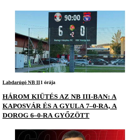
Labdarúgó NB II
1 órája
HÁROM KIÜTÉS AZ NB III-BAN: A
KAPOSVÁR ÉS A GYULA 7–0-RA, A
DOROG 6–0-RA GYŐZÖTT