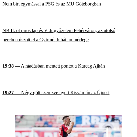
Nem bírt egymással a PSG és az MU Göteborgban
NB II: öt piros lap és Vidi-győzelem Fehérváron; az utolsó
percben úszott el a Gyirmót hibátlan mérlege
19:38
— A ráadásban mentett pontot a Karcag Ajkán
19:27
— Négy gólt szerezve nyert Kisvárdán az Újpest