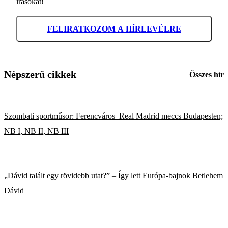
írásokat!
FELIRATKOZOM A HÍRLEVÉLRE
Népszerű cikkek
Összes hír
Szombati sportműsor: Ferencváros–Real Madrid meccs Budapesten;
NB I, NB II, NB III
„Dávid talált egy rövidebb utat?” – Így lett Európa-bajnok Betlehem
Dávid