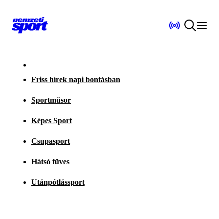
Friss hírek napi bontásban
Sportműsor
Képes Sport
Csupasport
Hátsó füves
Utánpótlássport