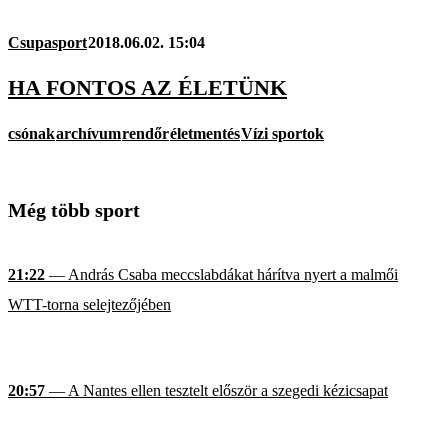
Csupasport
2018.06.02. 15:04
HA FONTOS AZ ÉLETÜNK
csónak
archívum
rendőr
életmentés
Vízi sportok
Még több sport
21:22
— András Csaba meccslabdákat hárítva nyert a malmői
WTT-torna selejtezőjében
20:57
— A Nantes ellen tesztelt először a szegedi kézicsapat