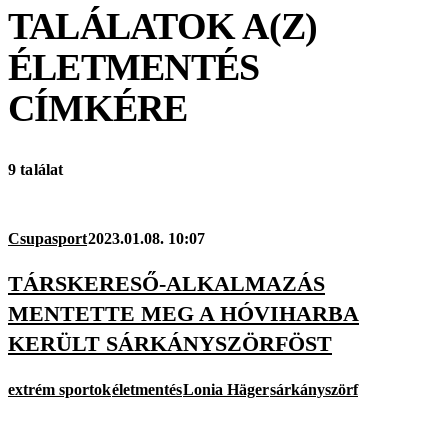
TALÁLATOK A(Z)
ÉLETMENTÉS
CÍMKÉRE
9 találat
Csupasport
2023.01.08. 10:07
TÁRSKERESŐ-ALKALMAZÁS
MENTETTE MEG A HÓVIHARBA
KERÜLT SÁRKÁNYSZÖRFÖST
extrém sportok
életmentés
Lonia Häger
sárkányszörf