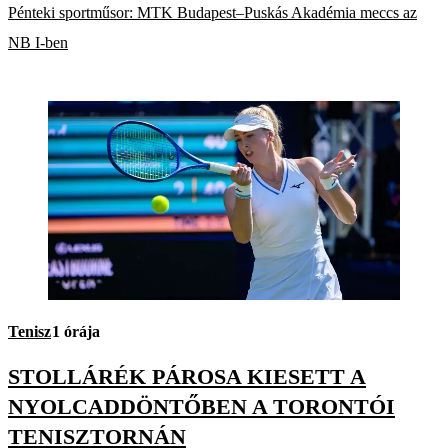
Pénteki sportműsor: MTK Budapest–Puskás Akadémia meccs az
NB I-ben
Tenisz
1 órája
STOLLÁRÉK PÁROSA KIESETT A
NYOLCADDÖNTŐBEN A TORONTÓI
TENISZTORNÁN