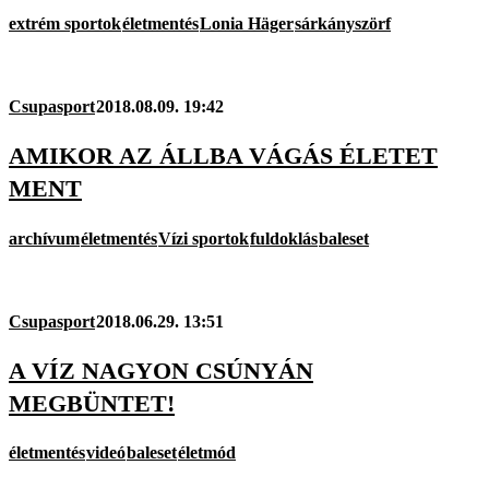
extrém sportok
életmentés
Lonia Häger
sárkányszörf
Csupasport
2018.08.09. 19:42
AMIKOR AZ ÁLLBA VÁGÁS ÉLETET
MENT
archívum
életmentés
Vízi sportok
fuldoklás
baleset
Csupasport
2018.06.29. 13:51
A VÍZ NAGYON CSÚNYÁN
MEGBÜNTET!
életmentés
videó
baleset
életmód