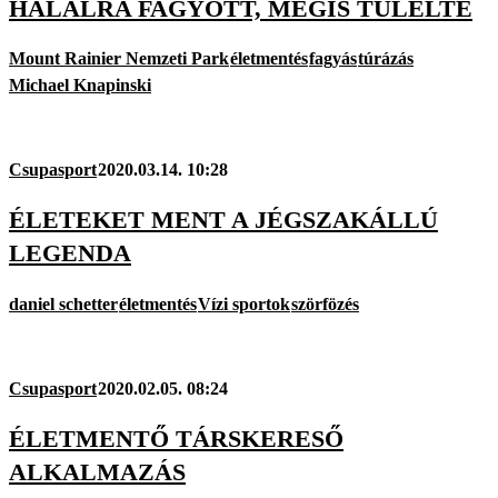
HALÁLRA FAGYOTT, MÉGIS TÚLÉLTE
Mount Rainier Nemzeti Park
életmentés
fagyás
túrázás
Michael Knapinski
Csupasport
2020.03.14. 10:28
ÉLETEKET MENT A JÉGSZAKÁLLÚ
LEGENDA
daniel schetter
életmentés
Vízi sportok
szörfözés
Csupasport
2020.02.05. 08:24
ÉLETMENTŐ TÁRSKERESŐ
ALKALMAZÁS