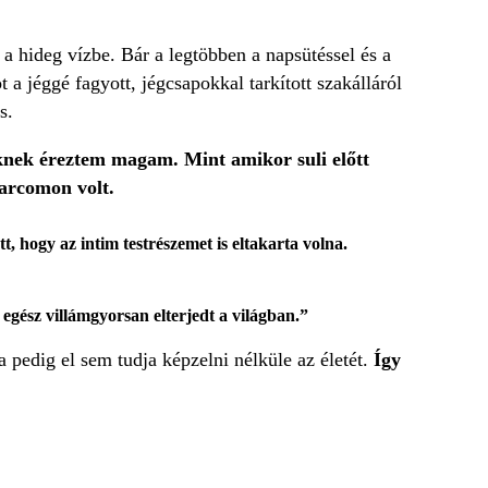
 a hideg vízbe. Bár a legtöbben a napsütéssel és a
t a jéggé fagyott, jégcsapokkal tarkított szakálláról
s.
knek éreztem magam. Mint amikor suli előtt
arcomon volt.
, hogy az intim testrészemet is eltakarta volna.
egész villámgyorsan elterjedt a világban.”
a pedig el sem tudja képzelni nélküle az életét.
Így