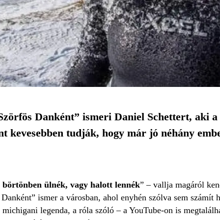
zörfös Danként” ismeri Daniel Schettert, aki a 
zont kevesebben tudják, hogy már jó néhány embe
börtönben ülnék, vagy halott lennék
” – vallja magáról ken
 Danként” ismer a városban, ahol enyhén szólva sem számít hé
michigani legenda, a róla szóló – a YouTube-on is megtalálhat