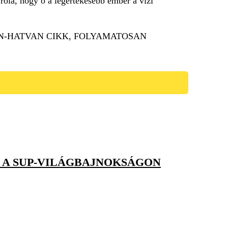
óla, hogy ő a legértékesebb ember a vízi
.
N-HATVAN CIKK, FOLYAMATOSAN
 A SUP-VILÁGBAJNOKSÁGON