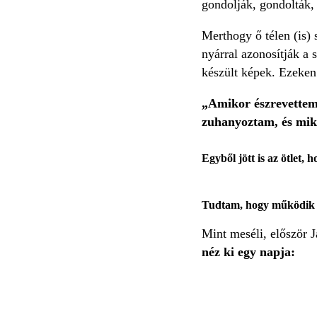
gondolják, gondolták, 
Merthogy ő télen (is) 
nyárral azonosítják a s
készült képek. Ezeken
„Amikor észrevettem
zuhanyoztam, és mik
Egyből jött is az ötlet,
Tudtam, hogy működik ma
Mint meséli, először J
néz ki egy napja: