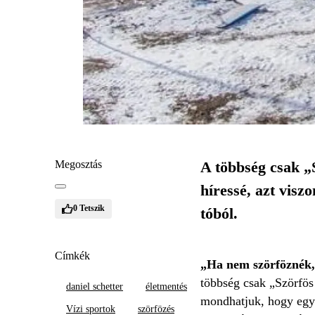
Megosztás
A többség csak „S
híressé, azt vis
0
Tetszik
tóból.
Címkék
„Ha nem szörföznék, 
többség csak „Szörfös
daniel schetter
életmentés
mondhatjuk, hogy egy 
Vízi sportok
szörfözés