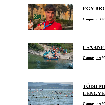
EGY BRO
Csupasport
20
CSAKNE
Csupasport
20
TÖBB M
LENGYE
Csupasport
20