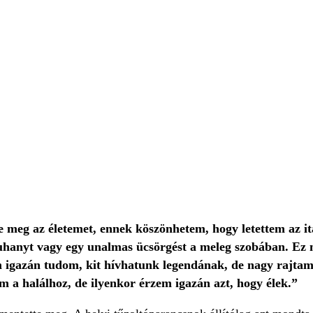
e meg az életemet, ennek köszönhetem, hogy letettem az it
uhanyt vagy egy unalmas ücsörgést a meleg szobában. Ez mi
 igazán tudom, kit hívhatunk legendának, de nagy rajtam 
m a halálhoz, de ilyenkor érzem igazán azt, hogy élek.”