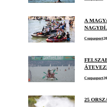
A MAGY
NAGYDÍ
Csupasport
20
FELSZA
ÁTEVEZ
Csupasport
20
25 ORS