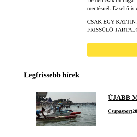
De nemcsak önmagát me
mentésnél. Ezzel ő is 
CSAK EGY KATTIN
FRISSÜLŐ TARTAL
Legfrissebb hírek
ÚJABB 
Csupasport
20