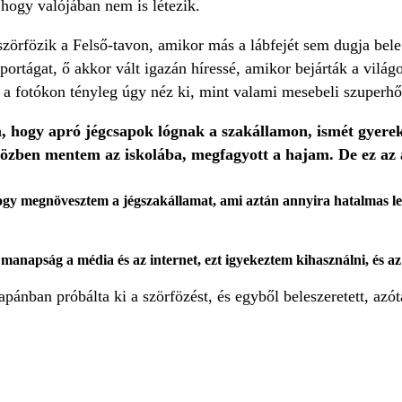
hogy valójában nem is létezik.
szörfözik a Felső-tavon, amikor más a lábfejét sem dugja bele
portágat, ő akkor vált igazán híressé, amikor bejárták a világo
 a fotókon tényleg úgy néz ki, mint valami mesebeli szuperhő
, hogy apró jégcsapok lógnak a szakállamon, ismét gyere
özben mentem az iskolába, megfagyott a hajam. De ez az 
 hogy megnövesztem a jégszakállamat, ami aztán annyira hatalmas lett
napság a média és az internet, ezt igyekeztem kihasználni, és az 
apánban próbálta ki a szörfözést, és egyből beleszeretett, azót