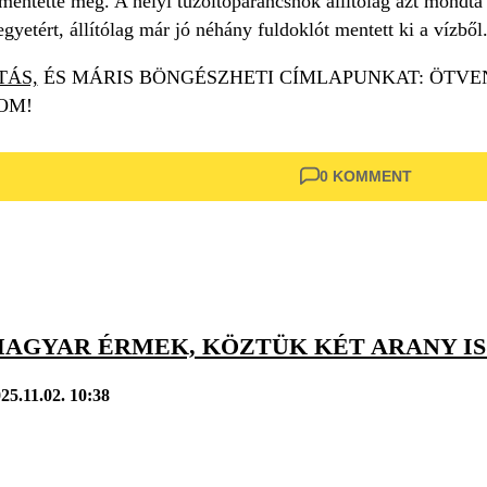
ntette meg. A helyi tűzoltóparancsnok állítólag azt mondta r
egyetért, állítólag már jó néhány fuldoklót mentett ki a vízből
TÁS,
ÉS MÁRIS BÖNGÉSZHETI CÍMLAPUNKAT: ÖTVE
OM!
0 KOMMENT
MAGYAR ÉRMEK, KÖZTÜK KÉT ARANY IS
25.11.02. 10:38