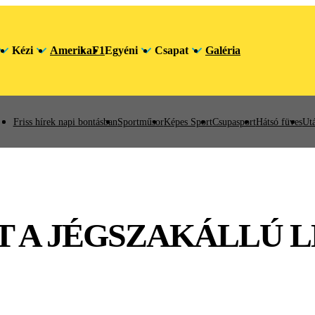
Kézi
Amerika
F1
Egyéni
Csapat
Galéria
Friss hírek napi bontásban
Sportműsor
Képes Sport
Csupasport
Hátsó füves
Utá
T A JÉGSZAKÁLLÚ 