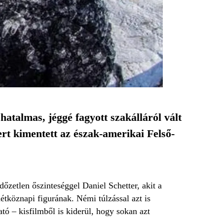
hatalmas, jéggé fagyott szakálláról vált
rt kimentett az észak-amerikai Felső-
dőzetlen őszinteséggel Daniel Schetter, akit a
tköznapi figurának. Némi túlzással azt is
ó – kisfilmből is kiderül, hogy sokan azt