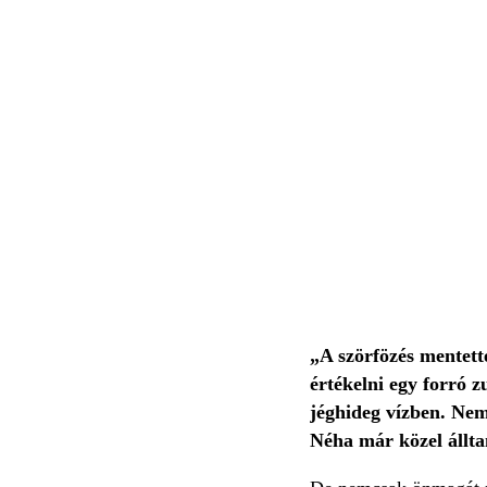
„A szörfözés mentett
értékelni egy forró z
jéghideg vízben. Nem
Néha már közel állta