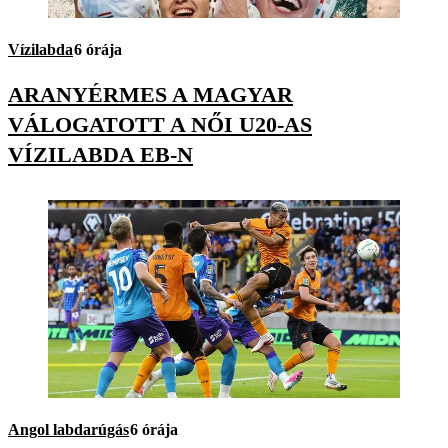
Vízilabda
6 órája
ARANYÉRMES A MAGYAR
VÁLOGATOTT A NŐI U20-AS
VÍZILABDA EB-N
Angol labdarúgás
6 órája