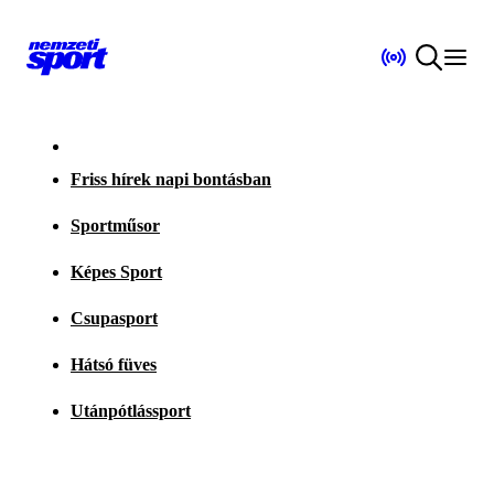
Friss hírek napi bontásban
Sportműsor
Képes Sport
Csupasport
Hátsó füves
Utánpótlássport