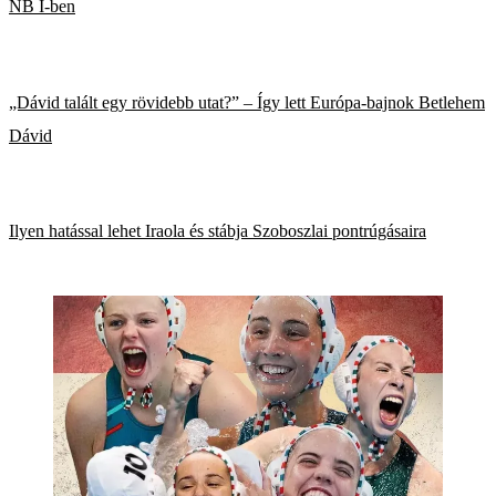
NB I-ben
„Dávid talált egy rövidebb utat?” – Így lett Európa-bajnok Betlehem
Dávid
Ilyen hatással lehet Iraola és stábja Szoboszlai pontrúgásaira