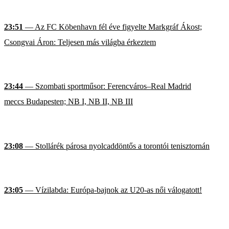
23:51
— Az FC Köbenhavn fél éve figyelte Markgráf Ákost;
Csongvai Áron: Teljesen más világba érkeztem
23:44
— Szombati sportműsor: Ferencváros–Real Madrid
meccs Budapesten; NB I, NB II, NB III
23:08
— Stollárék párosa nyolcaddöntős a torontói tenisztornán
23:05
— Vízilabda: Európa-bajnok az U20-as női válogatott!