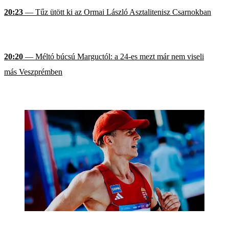
20:23
— Tűz ütött ki az Ormai László Asztalitenisz Csarnokban
20:20
— Méltó búcsú Marguctól: a 24-es mezt már nem viseli
más Veszprémben