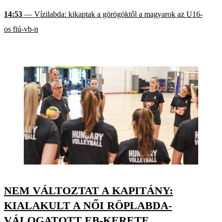
14:53
— Vízilabda: kikaptak a görögöktől a magyarok az U16-
os fiú-vb-n
NEM VÁLTOZTAT A KAPITÁNY:
KIALAKULT A NŐI RÖPLABDA-
VÁLOGATOTT EB-KERETE