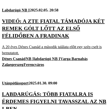
Labdarúgó NB I
2025.02.05. 20:58
VIDEÓ: A ZTE FIATAL TÁMADÓJA KÉT
REMEK GÓLT LŐTT AZ ELSŐ
FÉLIDŐBEN A FRADINAK
A 20 éves Dénes Csanád a második találata előtt egy szép cselt is
bemutatott.
Dénes Csanád
NB I
labdarúgó NB I
Varga Barnabás
Zalaegerszeg
Ferencváros
Utánpótlássport
2025.01.30. 09:00
LABDARÚGÁS: TÖBB FIATALRA IS
ÉRDEMES FIGYELNI TAVASSZAL AZ NB
I-BEN