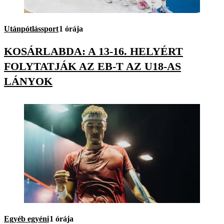
Utánpótlássport
1 órája
KOSÁRLABDA: A 13-16. HELYÉRT
FOLYTATJÁK AZ EB-T AZ U18-AS
LÁNYOK
Egyéb egyéni
1 órája