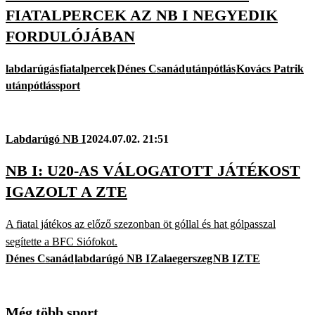
FIATALPERCEK AZ NB I NEGYEDIK
FORDULÓJÁBAN
labdarúgás
fiatalpercek
Dénes Csanád
utánpótlás
Kovács Patrik
utánpótlássport
Labdarúgó NB I
2024.07.02. 21:51
NB I: U20-AS VÁLOGATOTT JÁTÉKOST
IGAZOLT A ZTE
A fiatal játékos az előző szezonban öt góllal és hat gólpasszal
segítette a BFC Siófokot.
Dénes Csanád
labdarúgó NB I
Zalaegerszeg
NB I
ZTE
Még több sport