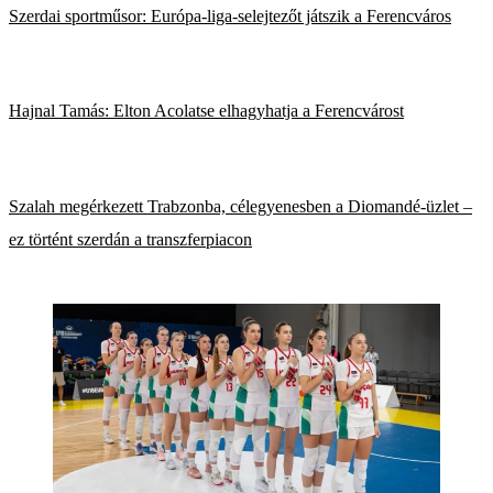
Szerdai sportműsor: Európa-liga-selejtezőt játszik a Ferencváros
Hajnal Tamás: Elton Acolatse elhagyhatja a Ferencvárost
Szalah megérkezett Trabzonba, célegyenesben a Diomandé-üzlet –
ez történt szerdán a transzferpiacon