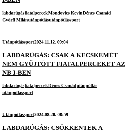
labdarúgás
fiatalpercek
Mondovics Kevin
Dénes Csanád
Győrfi Milán
utánpótlás
utánpótlássport
Utánpótlássport
2024.11.12. 09:04
LABDARÚGÁS: CSAK A KECSKEMÉT
NEM GYŰJTÖTT FIATALPERCEKET AZ
NB I-BEN
labdarúgás
fiatalpercek
Dénes Csanád
utánpótlás
utánpótlássport
Utánpótlássport
2024.08.20. 08:59
LABDARÚGÁS: CSÖKKENTEK A