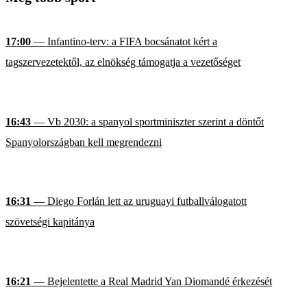
17:00
— Infantino-terv: a FIFA bocsánatot kért a
tagszervezetektől, az elnökség támogatja a vezetőséget
16:43
— Vb 2030: a spanyol sportminiszter szerint a döntőt
Spanyolországban kell megrendezni
16:31
— Diego Forlán lett az uruguayi futballválogatott
szövetségi kapitánya
16:21
— Bejelentette a Real Madrid Yan Diomandé érkezését