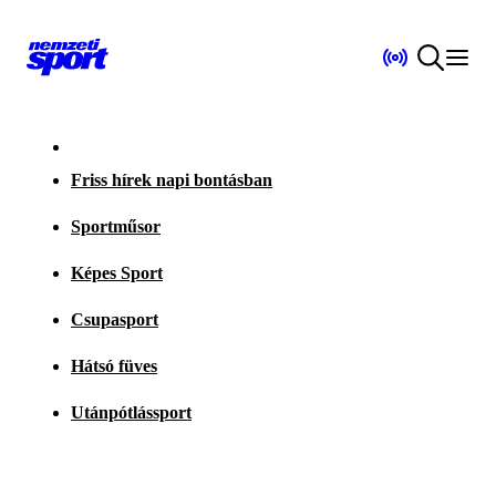
Friss hírek napi bontásban
Sportműsor
Képes Sport
Csupasport
Hátsó füves
Utánpótlássport