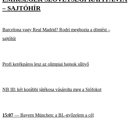
– SAJTÓHÍR
Barcelona vagy Real Madrid? Rodri meghozta a döntést –
sajtóhír
Profi kerékpáros lesz az olimpiai bajnok sílövő
NB III: két korábbi játékosa vásárolta meg a Siófokot
15:07
— Bayern München: a BL-győzelem a cél