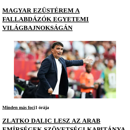
MAGYAR EZÜSTÉREM A
FALLABDÁZÓK EGYETEMI
VILÁGBAJNOKSÁGÁN
Minden más foci
1 órája
ZLATKO DALIC LESZ AZ ARAB
EMÍRSÉGEK SZÖVETSÉGI KAPITÁNYA