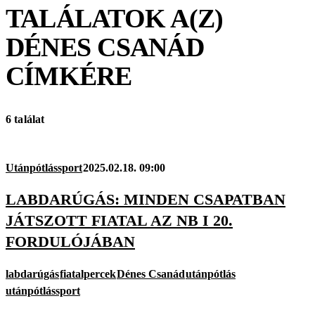
TALÁLATOK A(Z)
DÉNES CSANÁD
CÍMKÉRE
6 találat
Utánpótlássport
2025.02.18. 09:00
LABDARÚGÁS: MINDEN CSAPATBAN
JÁTSZOTT FIATAL AZ NB I 20.
FORDULÓJÁBAN
labdarúgás
fiatalpercek
Dénes Csanád
utánpótlás
utánpótlássport