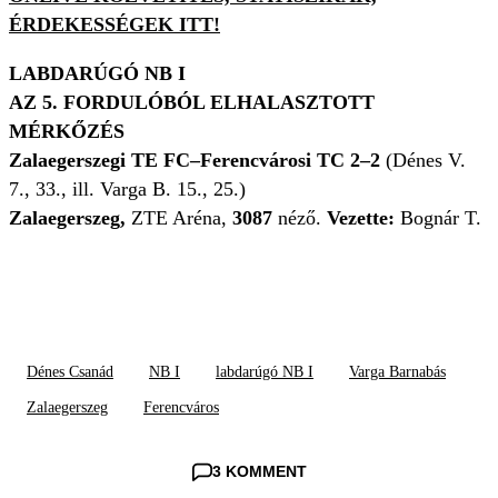
ÉRDEKESSÉGEK ITT!
LABDARÚGÓ NB I
AZ 5. FORDULÓBÓL ELHALASZTOTT
MÉRKŐZÉS
Zalaegerszegi TE FC–Ferencvárosi TC 2–2
(Dénes V.
7., 33., ill. Varga B. 15., 25.)
Zalaegerszeg,
ZTE Aréna,
3087
néző.
Vezette:
Bognár T.
Dénes Csanád
NB I
labdarúgó NB I
Varga Barnabás
Zalaegerszeg
Ferencváros
3 KOMMENT