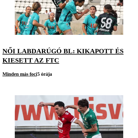
NŐI LABDARÚGÓ BL: KIKAPOTT ÉS
KIESETT AZ FTC
Minden más foci
5 órája