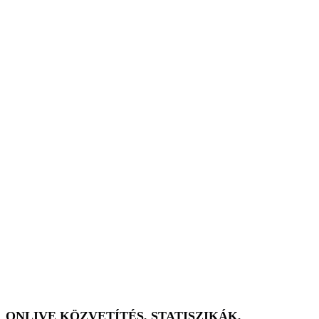
ONLIVE KÖZVETÍTÉS, STATISZIKÁK,