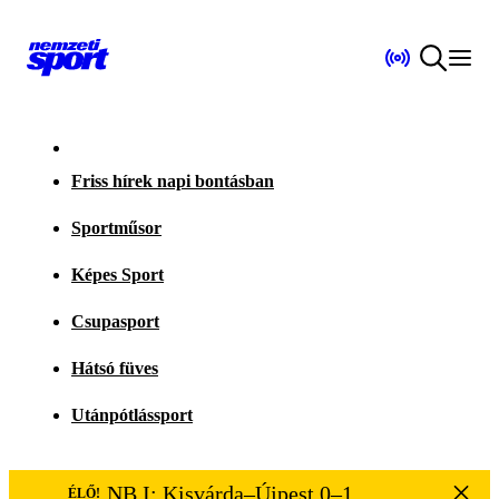
Friss hírek napi bontásban
Sportműsor
Képes Sport
Csupasport
Hátsó füves
Utánpótlássport
NB I: Kisvárda–Újpest 0–1
ÉLŐ!