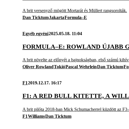
A brit versenyző mögött Mortarát és Müllert rangsorolták.
Dan Ticktum
Jakarta
Formula–E
Egyéb egyéni
2025.05.18. 11:04
FORMULA–E: ROWLAND ÚJABB 
A brit növelte az előnyét a bajnokságban, első számú kihív
Oliver Rowland
Tokió
Pascal Wehrlein
Dan Ticktum
Fo
F1
2019.12.17. 16:17
F1: A RED BULL KITETTE, A W
A brit pilóta 2018-ban Mick Schumacherrel küzdött az F3-
F1
Williams
Dan Ticktum