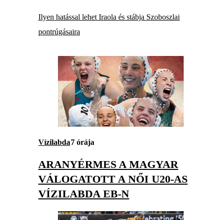
Ilyen hatással lehet Iraola és stábja Szoboszlai
pontrúgásaira
Vízilabda
7 órája
ARANYÉRMES A MAGYAR
VÁLOGATOTT A NŐI U20-AS
VÍZILABDA EB-N