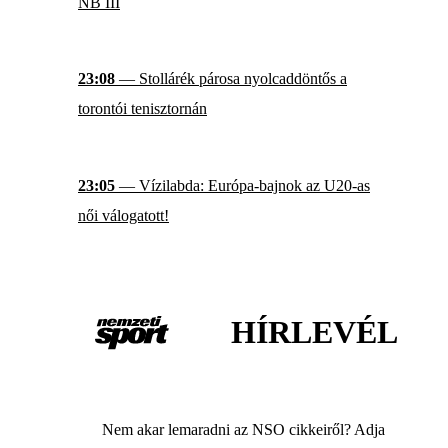
NB III
23:08
— Stollárék párosa nyolcaddöntős a
torontói tenisztornán
23:05
— Vízilabda: Európa-bajnok az U20-as
női válogatott!
HÍRLEVÉL
Nem akar lemaradni az NSO cikkeiről? Adja