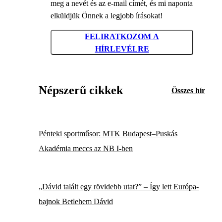
meg a nevét és az e-mail címét, és mi naponta
elküldjük Önnek a legjobb írásokat!
FELIRATKOZOM A
HÍRLEVÉLRE
Népszerű cikkek
Összes hír
Pénteki sportműsor: MTK Budapest–Puskás
Akadémia meccs az NB I-ben
„Dávid talált egy rövidebb utat?” – Így lett Európa-
bajnok Betlehem Dávid