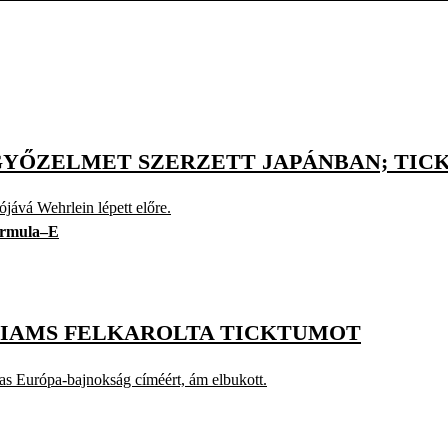
GYŐZELMET SZERZETT JAPÁNBAN; TIC
ójává Wehrlein lépett előre.
rmula–E
ILLIAMS FELKAROLTA TICKTUMOT
as Európa-bajnokság címéért, ám elbukott.