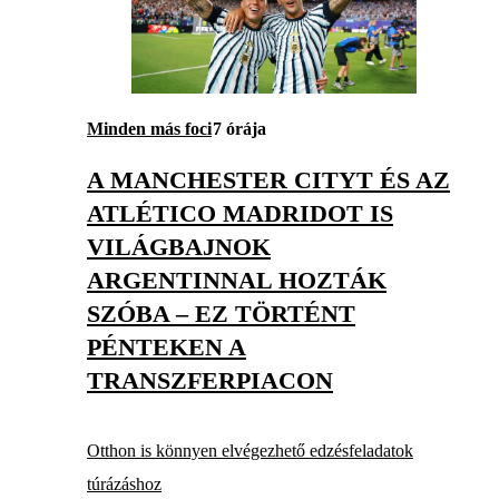
Minden más foci
7 órája
A MANCHESTER CITYT ÉS AZ
ATLÉTICO MADRIDOT IS
VILÁGBAJNOK
ARGENTINNAL HOZTÁK
SZÓBA – EZ TÖRTÉNT
PÉNTEKEN A
TRANSZFERPIACON
Otthon is könnyen elvégezhető edzésfeladatok
túrázáshoz