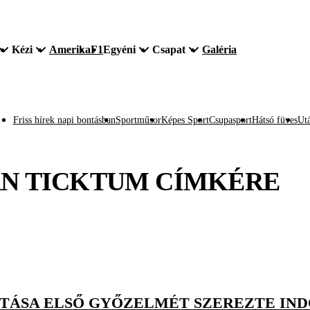
Kézi
Amerika
F1
Egyéni
Csapat
Galéria
Friss hírek napi bontásban
Sportműsor
Képes Sport
Csupasport
Hátsó füves
Utá
N TICKTUM
CÍMKÉRE
TÁSA ELSŐ GYŐZELMÉT SZEREZTE IN