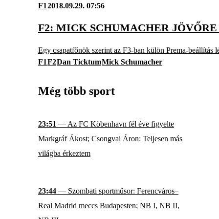
F1
2018.09.29. 07:56
F2: MICK SCHUMACHER JÖVŐRE 
Egy csapatfőnök szerint az F3-ban külön Prema-beállítás l
F1
F2
Dan Ticktum
Mick Schumacher
Még több sport
23:51
— Az FC Köbenhavn fél éve figyelte
Markgráf Ákost; Csongvai Áron: Teljesen más
világba érkeztem
23:44
— Szombati sportműsor: Ferencváros–
Real Madrid meccs Budapesten; NB I, NB II,