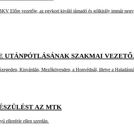
 BKV Előre vezetője, az egykori kiváló támadó és gólkirály immár negy
RE UTÁNPÓTLÁSÁNAK SZAKMAI VEZETŐ
Szegeden, Kisvárdán, Mezőkövesden, a Honvédnál, illetve a Haladásná
ÉSZÜLÉST AZ MTK
ú ellenfele ellen szerdán.