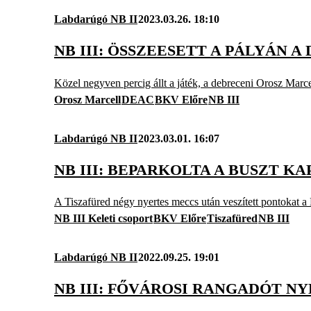
Labdarúgó NB II
2023.03.26. 18:10
NB III: ÖSSZEESETT A PÁLYÁN 
Közel negyven percig állt a játék, a debreceni Orosz Marcel
Orosz Marcell
DEAC
BKV Előre
NB III
Labdarúgó NB II
2023.03.01. 16:07
NB III: BEPARKOLTA A BUSZT KA
A Tiszafüred négy nyertes meccs után veszített pontokat a 
NB III Keleti csoport
BKV Előre
Tiszafüred
NB III
Labdarúgó NB II
2022.09.25. 19:01
NB III: FŐVÁROSI RANGADÓT N