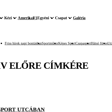
Kézi
Amerika
F1
Egyéni
Csapat
Galéria
Friss hírek napi bontásban
Sportműsor
Képes Sport
Csupasport
Hátsó füves
Utá
V ELŐRE
CÍMKÉRE
 SPORT UTCÁBAN