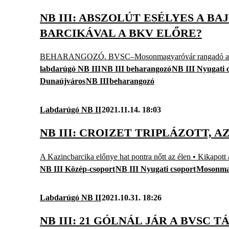
NB III: ABSZOLÚT ESÉLYES A B
BARCIKÁVAL A BKV ELŐRE?
BEHARANGOZÓ. BVSC–Mosonmagyaróvár rangadó a Nyugati 
labdarúgó NB III
NB III beharangozó
NB III Nyugati 
Dunaújváros
NB III
beharangozó
Labdarúgó NB II
2021.11.14. 18:03
NB III: CROIZET TRIPLÁZOTT, AZ
A Kazincbarcika előnye hat pontra nőtt az élen • Kikapott
NB III Közép-csoport
NB III Nyugati csoport
Mosonma
Labdarúgó NB II
2021.10.31. 18:26
NB III: 21 GÓLNÁL JÁR A BVSC 