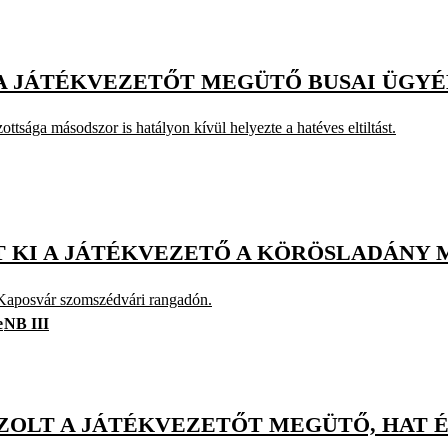
 A JÁTÉKVEZETŐT MEGÜTŐ BUSAI ÜGY
ottsága másodszor is hatályon kívül helyezte a hatéves eltiltást.
OTT KI A JÁTÉKVEZETŐ A KÖRÖSLADÁNY
Kaposvár szomszédvári rangadón.
e
NB III
ZOLT A JÁTÉKVEZETŐT MEGÜTŐ, HAT É