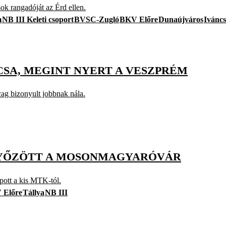
k rangadóját az Érd ellen.
m
NB III Keleti csoport
BVSC-Zugló
BKV Előre
Dunaújváros
Ivánc
NCSA, MEGINT NYERT A VESZPRÉM
ag bizonyult jobbnak nála.
, GYŐZÖTT A MOSONMAGYARÓVÁR
apott a kis MTK-tól.
 Előre
Tállya
NB III