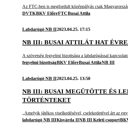
Az FTC-ben is megfordult középpályás csak Magyarország
DVTK
BKV Előre
FTC
Busai Attila
Labdarúgó NB II
2023.04.25. 17:15
NB III: BUSAI ATTILÁT HAT ÉVR
A szövetség fegyelmi bizottsága a labdarúgással kapcsolato
fegyelmi bizottság
BKV Előre
Busai Attila
NB III
Labdarúgó NB II
2023.04.25. 13:50
NB III: BUSAI MEGÜTÖTTE ÉS L
TÖRTÉNTEKET
„Amelyik játékos viselkedésével, cselekedetével árt az egy
labdarúgó NB III
Kisvárda II
NB III Keleti csoport
BKV