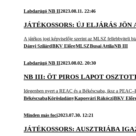
Labdarúgó NB II
2023.08.11. 22:46
JÁTÉKOSSORS: ÚJ ELJÁRÁS JÖN
A játékos jogi képviselője szerint az MLSZ fellebbviteli biz
Dányi Szilárd
BKV Előre
MLSZ
Busai Attila
NB III
Labdarúgó NB II
2023.08.02. 20:30
NB III: ÖT PIROS LAPOT OSZT
Idegenben nyert a REAC és a Békéscsaba, iksz a PEAC–
Békéscsaba
Körösladány
Kaposvári Rákóczi
BKV Előr
Minden más foci
2023.07.30. 12:21
JÁTÉKOSSORS: AUSZTRIÁBA IGA