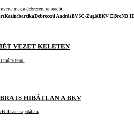
yerte meg a debreceni rangadót.
rt
Kazincbarcika
Debreceni András
BVSC-Zugló
BKV Előre
NB II
ISMÉT VEZET KELETEN
t múlta felül.
BBRA IS HIBÁTLAN A BKV
 NB III-as csapatában.