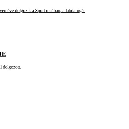
ven éve dolgozik a Sport utcában, a labdarúgás
JE
l dolgozott.