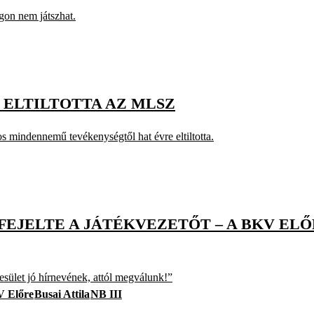
on nem játszhat.
E ELTILTOTTA AZ MLSZ
s mindennemű tevékenységtől hat évre eltiltotta.
EFEJELTE A JÁTÉKVEZETŐT – A BKV ELŐ
esület jó hírnevének, attól megválunk!”
 Előre
Busai Attila
NB III