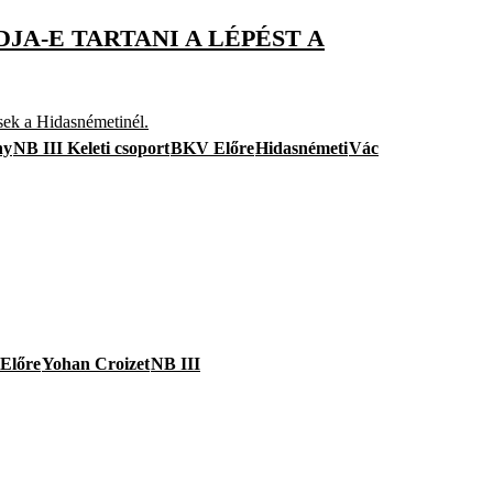
DJA-E TARTANI A LÉPÉST A
ek a Hidasnémetinél.
ny
NB III Keleti csoport
BKV Előre
Hidasnémeti
Vác
Előre
Yohan Croizet
NB III