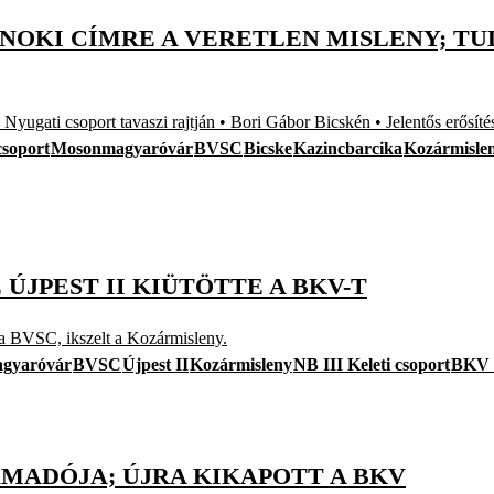
AJNOKI CÍMRE A VERETLEN MISLENY; TU
csoport tavaszi rajtján • Bori Gábor Bicskén • Jelentős erősítés
csoport
Mosonmagyaróvár
BVSC
Bicske
Kazincbarcika
Kozármisle
 ÚJPEST II KIÜTÖTTE A BKV-T
 a BVSC, ikszelt a Kozármisleny.
gyaróvár
BVSC
Újpest II
Kozármisleny
NB III Keleti csoport
BKV 
TÁMADÓJA; ÚJRA KIKAPOTT A BKV