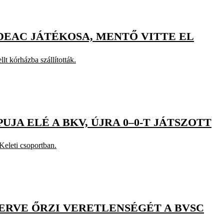
A DEAC JÁTÉKOSA, MENTŐ VITTE EL
lt kórházba szállították.
PUJA ELÉ A BKV, ÚJRA 0–0-T JÁTSZOTT
Keleti csoportban.
YERVE ŐRZI VERETLENSÉGÉT A BVSC