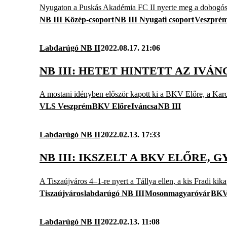
Nyugaton a Puskás Akadémia FC II nyerte meg a dobogóso
NB III Közép-csoport
NB III Nyugati csoport
Veszpré
Labdarúgó NB II
2022.08.17. 21:06
NB III: HETET HINTETT AZ IVÁ
A mostani idényben először kapott ki a BKV Előre, a Karc
VLS Veszprém
BKV Előre
Iváncsa
NB III
Labdarúgó NB II
2022.02.13. 17:33
NB III: IKSZELT A BKV ELŐRE
A Tiszaújváros 4–1-re nyert a Tállya ellen, a kis Fradi kik
Tiszaújváros
labdarúgó NB III
Mosonmagyaróvár
BKV
Labdarúgó NB II
2022.02.13. 11:08