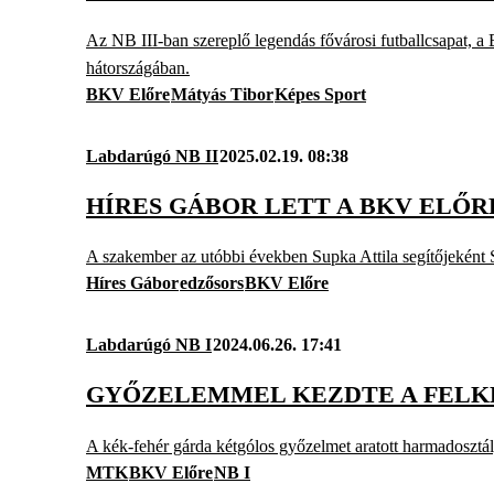
Az NB III-ban szereplő legendás fővárosi futballcsapat, a
hátországában.
BKV Előre
Mátyás Tibor
Képes Sport
Labdarúgó NB II
2025.02.19. 08:38
HÍRES GÁBOR LETT A BKV ELŐ
A szakember az utóbbi években Supka Attila segítőjeként 
Híres Gábor
edzősors
BKV Előre
Labdarúgó NB I
2024.06.26. 17:41
GYŐZELEMMEL KEZDTE A FELK
A kék-fehér gárda kétgólos győzelmet aratott harmadosztály
MTK
BKV Előre
NB I