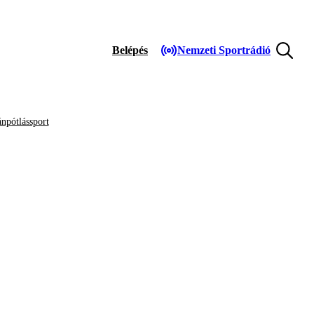
Belépés
Nemzeti Sportrádió
npótlássport