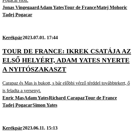
Pogacar előtt.
Jonas Vingegaard
Adam Yates
Tour de France
Matej Mohoric
Tadej Pogacar
Kerékpár
2023.07.01. 17:44
TOUR DE FRANCE: IKREK CSATÁJA AZ
ELSŐ HELYÉRT, ADAM YATES NYERTE
A NYITÓSZAKASZT
Carapaz és Mas is bukott, s bár előbbi vérző térddel továbbtekert, ő
is feladta a versenyt.
Enric Mas
Adam Yates
Richard Carapaz
Tour de France
Tadej Pogacar
Simon Yates
Kerékpár
2023.06.11. 15:13