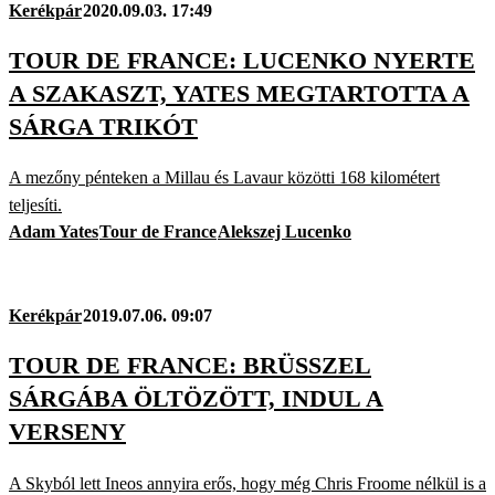
Kerékpár
2020.09.03. 17:49
TOUR DE FRANCE: LUCENKO NYERTE
A SZAKASZT, YATES MEGTARTOTTA A
SÁRGA TRIKÓT
A mezőny pénteken a Millau és Lavaur közötti 168 kilométert
teljesíti.
Adam Yates
Tour de France
Alekszej Lucenko
Kerékpár
2019.07.06. 09:07
TOUR DE FRANCE: BRÜSSZEL
SÁRGÁBA ÖLTÖZÖTT, INDUL A
VERSENY
A Skyból lett Ineos annyira erős, hogy még Chris Froome nélkül is a