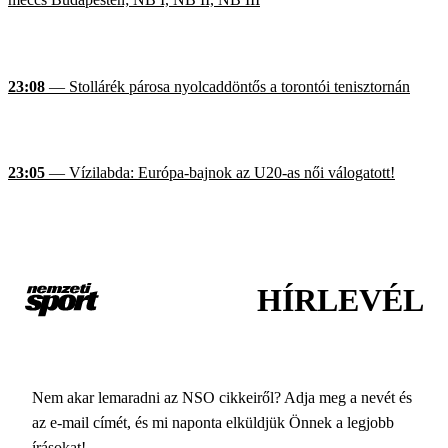
23:08
— Stollárék párosa nyolcaddöntős a torontói tenisztornán
23:05
— Vízilabda: Európa-bajnok az U20-as női válogatott!
HÍRLEVÉL
Nem akar lemaradni az NSO cikkeiről? Adja meg a nevét és
az e-mail címét, és mi naponta elküldjük Önnek a legjobb
írásokat!