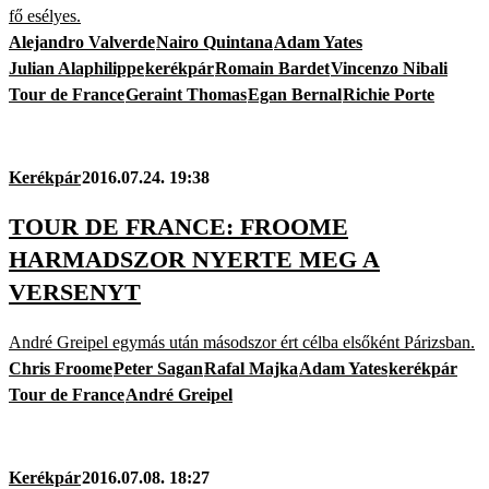
fő esélyes.
Alejandro Valverde
Nairo Quintana
Adam Yates
Julian Alaphilippe
kerékpár
Romain Bardet
Vincenzo Nibali
Tour de France
Geraint Thomas
Egan Bernal
Richie Porte
Kerékpár
2016.07.24. 19:38
TOUR DE FRANCE: FROOME
HARMADSZOR NYERTE MEG A
VERSENYT
André Greipel egymás után másodszor ért célba elsőként Párizsban.
Chris Froome
Peter Sagan
Rafal Majka
Adam Yates
kerékpár
Tour de France
André Greipel
Kerékpár
2016.07.08. 18:27