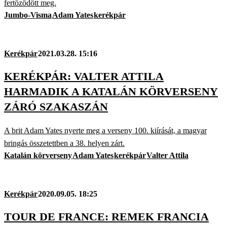
fertőződött meg.
Jumbo-Visma
Adam Yates
kerékpár
Kerékpár
2021.03.28. 15:16
KERÉKPÁR: VALTER ATTILA
HARMADIK A KATALÁN KÖRVERSENY
ZÁRÓ SZAKASZÁN
A brit Adam Yates nyerte meg a verseny 100. kiírását, a magyar
bringás összetettben a 38. helyen zárt.
Katalán körverseny
Adam Yates
kerékpár
Valter Attila
Kerékpár
2020.09.05. 18:25
TOUR DE FRANCE: REMEK FRANCIA