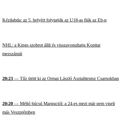
Kézilabda: az 5. helyért folytatják az U18-as fiúk az Eb-n
NHL: a Kings szobrot állít és visszavonultatja Kopitar
mezszámát
20:23
— Tűz ütött ki az Ormai László Asztalitenisz Csarnokban
20:20
— Méltó búcsú Marguctól: a 24-es mezt már nem viseli
más Veszprémben