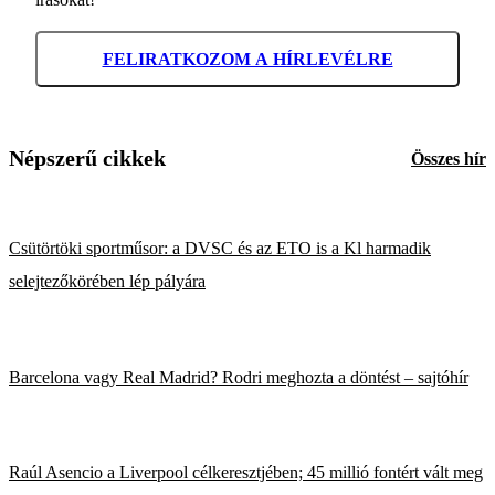
FELIRATKOZOM A HÍRLEVÉLRE
Népszerű cikkek
Összes hír
Csütörtöki sportműsor: a DVSC és az ETO is a Kl harmadik
selejtezőkörében lép pályára
Barcelona vagy Real Madrid? Rodri meghozta a döntést – sajtóhír
Raúl Asencio a Liverpool célkeresztjében; 45 millió fontért vált meg