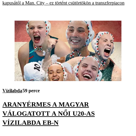
kapusától a Man. City – ez történt csütörtökön a transzferpiacon
Vízilabda
59 perce
ARANYÉRMES A MAGYAR
VÁLOGATOTT A NŐI U20-AS
VÍZILABDA EB-N