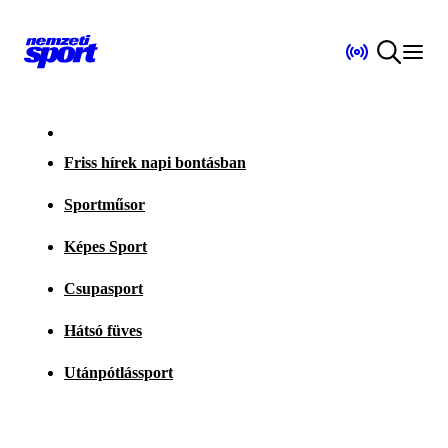
Friss hírek napi bontásban
Sportműsor
Képes Sport
Csupasport
Hátsó füves
Utánpótlássport