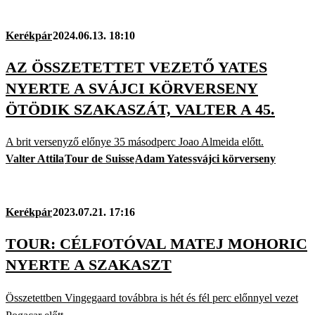
Kerékpár
2024.06.13. 18:10
AZ ÖSSZETETTET VEZETŐ YATES
NYERTE A SVÁJCI KÖRVERSENY
ÖTÖDIK SZAKASZÁT, VALTER A 45.
A brit versenyző előnye 35 másodperc Joao Almeida előtt.
Valter Attila
Tour de Suisse
Adam Yates
svájci körverseny
Kerékpár
2023.07.21. 17:16
TOUR: CÉLFOTÓVAL MATEJ MOHORIC
NYERTE A SZAKASZT
Összetettben Vingegaard továbbra is hét és fél perc előnnyel vezet