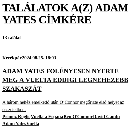
TALÁLATOK A(Z)
ADAM
YATES
CÍMKÉRE
13 találat
Kerékpár
2024.08.25. 18:03
ADAM YATES FÖLÉNYESEN NYERTE
MEG A VUELTA EDDIGI LEGNEHEZEBB
SZAKASZÁT
A három nehéz emelkedő után O’Connor megőrizte első helyét az
összetettben.
Primoz Roglic
Vuelta a Espana
Ben O'Connor
David Gaudu
Adam Yates
Vuelta