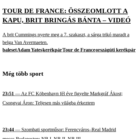
TOUR DE FRANCE: ÖSSZEOMLOTT A
KAPU, BRIT BRINGÁS BÁNTA – VIDEÓ
A brit Cummings nyerte meg a 7. szakaszt, a sárga trikó maradt a
belga Van Avermaeten.
baleset
Adam Yates
kerékpár
Tour de France
országúti kerékpár
Még több sport
23:51
— Az FC Köbenhavn fél éve figyelte Markgráf Ákost;
Csongvai Áron: Teljesen más világba érkeztem
23:44
— Szombati sportműsor: Ferencváros–Real Madrid
meccs Budapesten; NB I, NB II, NB III