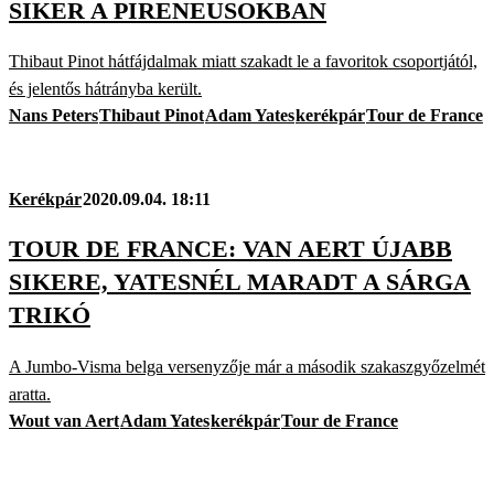
SIKER A PIRENEUSOKBAN
Thibaut Pinot hátfájdalmak miatt szakadt le a favoritok csoportjától,
és jelentős hátrányba került.
Nans Peters
Thibaut Pinot
Adam Yates
kerékpár
Tour de France
Kerékpár
2020.09.04. 18:11
TOUR DE FRANCE: VAN AERT ÚJABB
SIKERE, YATESNÉL MARADT A SÁRGA
TRIKÓ
A Jumbo-Visma belga versenyzője már a második szakaszgyőzelmét
aratta.
Wout van Aert
Adam Yates
kerékpár
Tour de France