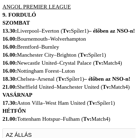
ANGOL PREMIER LEAGUE
9. FORDULÓ
SZOMBAT
13.30:
Liverpool–Everton (
Tv:
Spíler1)
– élőben az NSO-n!
16.00:
Bournemouth–Wolverhampton
16.00:
Brentford–Burnley
16.00:
Manchester City–Brighton (
Tv:
Spíler1)
16.00:
Newcastle United–Crystal Palace (
Tv:
Match4)
16.00:
Nottingham Forest–Luton
18.30:
Chelsea–Arsenal (
Tv:
Spíler1)
– élőben az NSO-n!
21.00:
Sheffield United–Manchester United (
Tv:
Match4)
VASÁRNAP
17.30:
Aston Villa–West Ham United (
Tv:
Spíler1)
HÉTFŐN
21.00:
Tottenham Hotspur–Fulham (
Tv:
Match4)
AZ ÁLLÁS