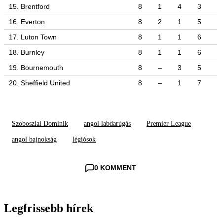
15. Brentford
8
1
4
3
16. Everton
8
2
1
5
17. Luton Town
8
1
1
6
18. Burnley
8
1
1
6
19. Bournemouth
8
–
3
5
20. Sheffield United
8
–
1
7
Szoboszlai Dominik
angol labdarúgás
Premier League
angol bajnokság
légiósok
0 KOMMENT
Legfrissebb hírek