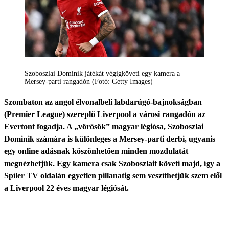
Szoboszlai Dominik játékát végigköveti egy kamera a
Mersey-parti rangadón (Fotó: Getty Images)
Szombaton az angol élvonalbeli labdarúgó-bajnokságban
(Premier League) szereplő Liverpool a városi rangadón az
Evertont fogadja. A „vörösök” magyar légiósa, Szoboszlai
Dominik számára is különleges a Mersey-parti derbi, ugyanis
egy online adásnak köszönhetően minden mozdulatát
megnézhetjük. Egy kamera csak Szoboszlait követi majd, így a
Spíler TV oldalán egyetlen pillanatig sem veszíthetjük szem elől
a Liverpool 22 éves magyar légiósát.