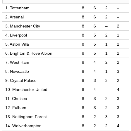
1. Tottenham
8
6
2
–
2. Arsenal
8
6
2
–
3. Manchester City
8
6
–
2
4. Liverpool
8
5
2
1
5. Aston Villa
8
5
1
2
6. Brighton & Hove Albion
8
5
1
2
7. West Ham
8
4
2
2
8. Newcastle
8
4
1
3
9. Crystal Palace
8
3
3
2
10. Manchester United
8
4
–
4
11. Chelsea
8
3
2
3
12. Fulham
8
3
2
3
13. Nottingham Forest
8
2
3
3
14. Wolverhampton
8
2
2
4