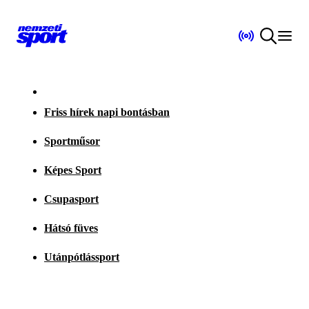
Friss hírek napi bontásban
Sportműsor
Képes Sport
Csupasport
Hátsó füves
Utánpótlássport