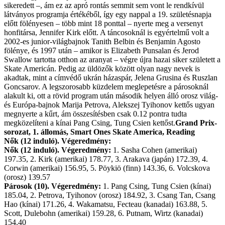
sikeredett –, ám ez az apró rontás semmit sem vont le rendkívül
látványos programja értékéből, így egy nappal a 19. születésnapja
előtt fölényesen – több mint 18 ponttal – nyerte meg a versenyt
honfitársa, Jennifer Kirk előtt. A táncosoknál is egyértelmű volt a
2002-es junior-világbajnok Tanith Belbin és Benjamin Agosto
fölénye, és 1997 után – amikor is Elizabeth Punsalan és Jerod
Swallow tartotta otthon az aranyat – végre újra hazai siker született a
Skate Americán. Pedig az üldözők között olyan nagy nevek is
akadtak, mint a címvédő ukrán házaspár, Jelena Grusina és Ruszlan
Goncsarov. A legszorosabb küzdelem meglepetésre a párosoknál
alakult ki, ott a rövid program után második helyen álló orosz világ-
és Európa-bajnok Marija Petrova, Alekszej Tyihonov kettős ugyan
megnyerte a kűrt, ám összesítésben csak 0.12 pontra tudta
megközelíteni a kínai Pang Csing, Tung Csien kettőst.
Grand Prix-
sorozat, 1. állomás, Smart Ones Skate America, Reading
Nők (12 induló). Végeredmény:
Nők (12 induló). Végeredmény:
1. Sasha Cohen (amerikai)
197.35, 2. Kirk (amerikai) 178.77, 3. Arakava (japán) 172.39, 4.
Corwin (amerikai) 156.95, 5. Pöykiö (finn) 143.36, 6. Volcskova
(orosz) 139.57
Párosok (10). Végeredmény:
1. Pang Csing, Tung Csien (kínai)
185.04, 2. Petrova, Tyihonov (orosz) 184.92, 3. Csang Tan, Csang
Hao (kínai) 171.26, 4. Wakamatsu, Fecteau (kanadai) 163.88, 5.
Scott, Dulebohn (amerikai) 159.28, 6. Putnam, Wirtz (kanadai)
154.40