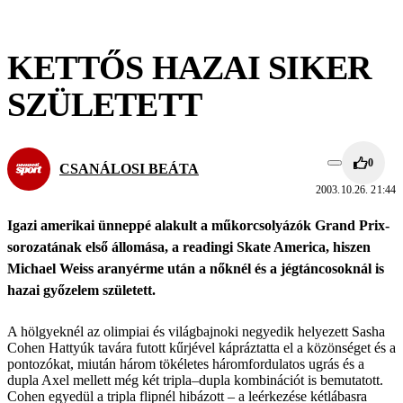
KETTŐS HAZAI SIKER
SZÜLETETT
0
CSANÁLOSI BEÁTA
2003.10.26. 21:44
Igazi amerikai ünneppé alakult a műkorcsolyázók Grand Prix-
sorozatának első állomása, a readingi Skate America, hiszen
Michael Weiss aranyérme után a nőknél és a jégtáncosoknál is
hazai győzelem született.
A hölgyeknél az olimpiai és világbajnoki negyedik helyezett Sasha
Cohen Hattyúk tavára futott kűrjével kápráztatta el a közönséget és a
pontozókat, miután három tökéletes háromfordulatos ugrás és a
dupla Axel mellett még két tripla–dupla kombinációt is bemutatott.
Cohen egyedül a tripla flipnél hibázott – a leérkezése kétlábasra