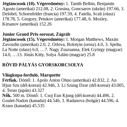
Jégtáncosok (10). Végeredmény:
1. Tanith Belbin, Benjamin
Agosto (amerikai) 212.08, 2. Grusina, Goncsarov (ukrán) 197.66, 3.
Delobel, Schoenfelder (francia) 197.59, 4. Faiella, Scali (olasz)
178.78, 5. Gregory, Petukov (amerikai) 177.48, 6. Moxley,
Kirsanov (amerikai) 152.26
Junior Grand Prix-sorozat, Zágráb
Jégtáncosok (15). Végeredmény:
1. Morgan Matthews, Maxim
Zavozdin (amerikai) 2.0, 2. Orlova, Bolotyin (orosz) 4.0, 3. Spelta,
La Notte (olasz) 6.0, …7. Nagy Zsuzsanna, Elek György (magyar)
14.0, …13. Jónás Kitty, Solya Ádám (magyar) 25.8
RÖVID PÁLYÁS GYORSKORCSOLYA
Világkupa-forduló, Marquette
Férfiak.
Döntő: 1. Apolo Anton Ohno (amerikai) 42.832, 2. An
Hjun Szu (dél-koreai) 42.946, 3. Li Szung Dzse (dél-koreai) 43.005,
4. Terao (japán) 43.327
Nők.
500 m. Döntő: 1. Csoj Eun Kjung (dél-koreai) 44.496, 2.
Goulet-Nadon (kanadai) 44.546, 3. Radanova (bolgár) 44.596, 4.
Kraus (kanadai) 45.535