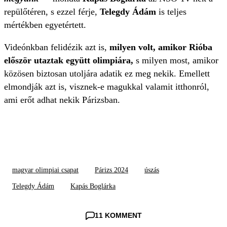
repülőtéren, s ezzel férje,
Telegdy Ádám
is teljes
mértékben egyetértett.
Videónkban felidézik azt is,
milyen volt, amikor Rióba
először utaztak együtt olimpiára,
s milyen most, amikor
közösen biztosan utoljára adatik ez meg nekik. Emellett
elmondják azt is, visznek-e magukkal valamit itthonról,
ami erőt adhat nekik Párizsban.
magyar olimpiai csapat
Párizs 2024
úszás
Telegdy Ádám
Kapás Boglárka
11 KOMMENT