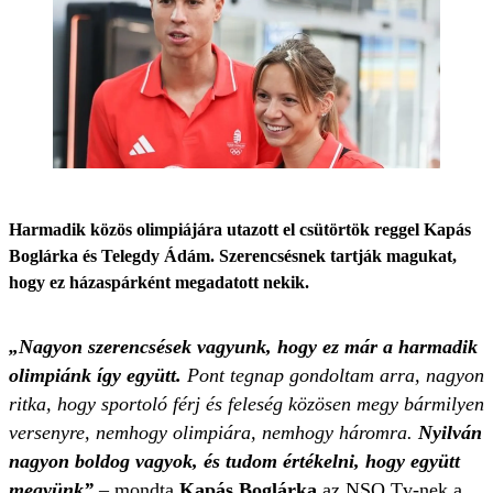
Harmadik közös olimpiájára utazott el csütörtök reggel Kapás
Boglárka és Telegdy Ádám. Szerencsésnek tartják magukat,
hogy ez házaspárként megadatott nekik.
„Nagyon szerencsések vagyunk, hogy ez már a harmadik
olimpiánk így együtt.
Pont tegnap gondoltam arra, nagyon
ritka, hogy sportoló férj és feleség közösen megy bármilyen
versenyre, nemhogy olimpiára, nemhogy háromra.
Nyilván
nagyon boldog vagyok, és tudom értékelni, hogy együtt
megyünk”
– mondta
Kapás Boglárka
az NSO Tv-nek a