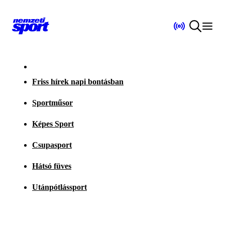
Friss hírek napi bontásban
Sportműsor
Képes Sport
Csupasport
Hátsó füves
Utánpótlássport