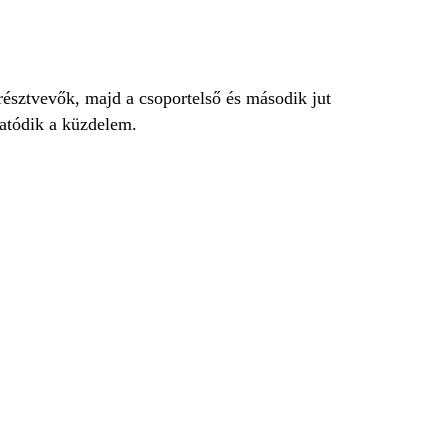
észtvevők, majd a csoportelső és második jut
tatódik a küzdelem.