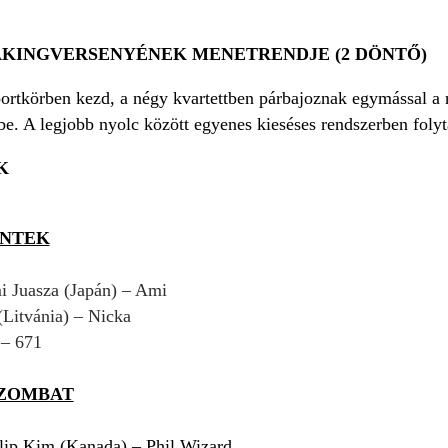
AKINGVERSENYÉNEK MENETRENDJE (2 DÖNTŐ)
ortkörben kezd, a négy kvartettben párbajoznak egymással a r
e. A legjobb nyolc között egyenes kieséses rendszerben foly
K
ÉNTEK
 Juasza (Japán) – Ami
Litvánia) – Nicka
 – 671
SZOMBAT
lip Kim (Kanada) – Phil Wizard