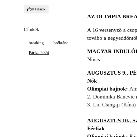
0
Tetszik
AZ OLIMPIA BRE
Címkék
A 16 versenyző a csop
tovább a negyeddöntőb
breaking
bréktánc
MAGYAR INDULÓ
Párizs 2024
Nincs
AUGUSZTUS 9., P
Nők
Olimpiai bajnok:
Ami
2. Dominika Banevic (
3. Liu Csing-ji (Kína)
AUGUSZTUS 10., 
Férfiak
Olimpiai bajnok:
Phi