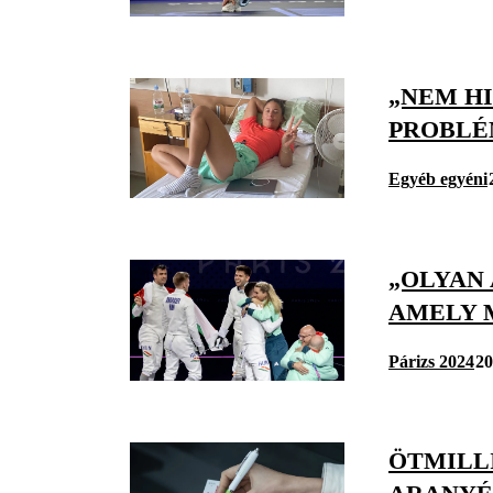
„NEM HI
PROBLÉ
Egyéb egyéni
„OLYAN
AMELY 
Párizs 2024
20
ÖTMILL