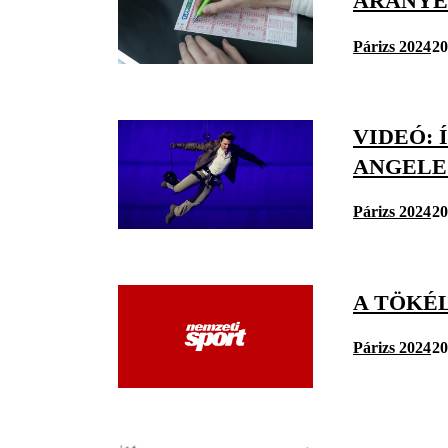
ARANY
Párizs 2024
20
VIDEÓ: 
ANGELE
Párizs 2024
20
A TÖKÉL
Párizs 2024
20