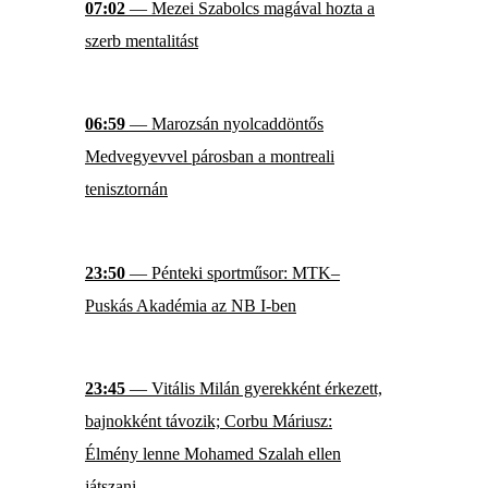
07:02
— Mezei Szabolcs magával hozta a
szerb mentalitást
06:59
— Marozsán nyolcaddöntős
Medvegyevvel párosban a montreali
tenisztornán
23:50
— Pénteki sportműsor: MTK–
Puskás Akadémia az NB I-ben
23:45
— Vitális Milán gyerekként érkezett,
bajnokként távozik; Corbu Máriusz:
Élmény lenne Mohamed Szalah ellen
játszani