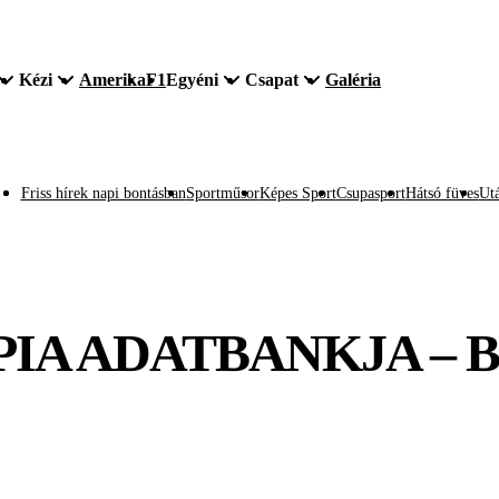
Kézi
Amerika
F1
Egyéni
Csapat
Galéria
Friss hírek napi bontásban
Sportműsor
Képes Sport
Csupasport
Hátsó füves
Utá
MPIA ADATBANKJA –