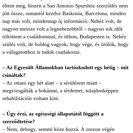
éltem meg, hiszen a San Antonio Spurshöz szerződés nem
jött össze, onnantól kezdve Baskonia, Barcelona, minden
nap más volt, mindennap új információ. Nehéz volt, de
nagyon messze volt a legnehezebbtől – nagyon sok időt
töltöttem a családommal, és itthon, Budapesten is. Nehéz
szülés volt, de boldog vagyok, hogy vége, és örülök, hogy
a válogatotthoz is tudok csatlakozni.
– Az Egyesült Államokban tartózkodott egy hétig – mit
csináltak?
– Az ottani egy hét alatt – a sérülésem miatt –
megvizsgálták a bokámat, a térdemet, tulajdonképpen
rehabilitáción voltam kint.
– Úgy érzi, az egészségi állapotától függött a
szerződtetése?
– Nem, dehogy, semmi köze hozzá. A szezon végén