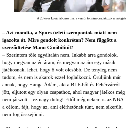
A 28 éves kosárlabdázó már a varsói tornára csatlakozik a válogat
– Azt mondta, a Spurs üzleti szempontok miatt nem
igazolta át. Mire gondolt konkrétan? Nem függött a
szerződtetése Manu Ginóbilitől?
– Szerintem tőle egyáltalán nem. Inkább arra gondolok,
hogy megvan az én áram, és megvan az ára egy másik
játékosnak, lehet, hogy ő volt olcsóbb. De tényleg nem
tudom, és nem is akarok ezzel foglalkozni. Örüljünk már
annak, hogy Hanga Ádám, aki a BLF-ből és Fehérvárról
jött, eljutott egy olyan csapathoz, ahol magyar játékos még
nem játszott – ez nagy dolog! Ettől még nekem is az NBA
a célom, fájt, hogy az, ami elérhetőnek tűnt, nem sikerült,
nem fog összejönni.