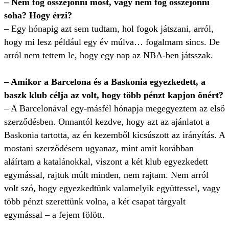
– Nem fog összejönni most, vagy nem fog összejönni
soha? Hogy érzi?
– Egy hónapig azt sem tudtam, hol fogok játszani, arról,
hogy mi lesz például egy év múlva… fogalmam sincs. De
arról nem tettem le, hogy egy nap az NBA-ben játsszak.
– Amikor a Barcelona és a Baskonia egyezkedett, a
baszk klub célja az volt, hogy több pénzt kapjon önért?
– A Barcelonával egy-másfél hónapja megegyeztem az első
szerződésben. Onnantól kezdve, hogy azt az ajánlatot a
Baskonia tartotta, az én kezemből kicsúszott az irányítás. A
mostani szerződésem ugyanaz, mint amit korábban
aláírtam a katalánokkal, viszont a két klub egyezkedett
egymással, rajtuk múlt minden, nem rajtam. Nem arról
volt szó, hogy egyezkedtünk valamelyik együttessel, vagy
több pénzt szerettünk volna, a két csapat tárgyalt
egymással – a fejem fölött.