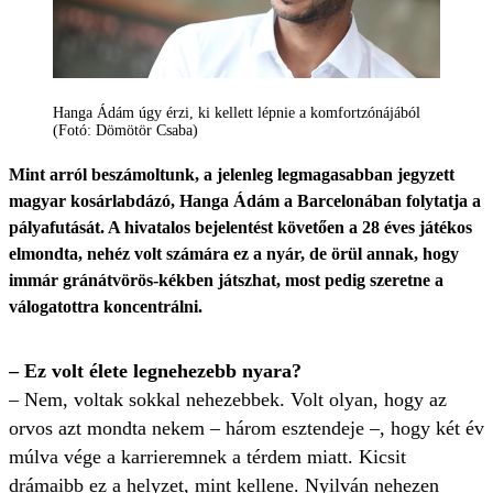
Hanga Ádám úgy érzi, ki kellett lépnie a komfortzónájából
(Fotó: Dömötör Csaba)
Mint arról beszámoltunk, a jelenleg legmagasabban jegyzett
magyar kosárlabdázó, Hanga Ádám a Barcelonában folytatja a
pályafutását. A hivatalos bejelentést követően a 28 éves játékos
elmondta, nehéz volt számára ez a nyár, de örül annak, hogy
immár gránátvörös-kékben játszhat, most pedig szeretne a
válogatottra koncentrálni.
– Ez volt élete legnehezebb nyara?
– Nem, voltak sokkal nehezebbek. Volt olyan, hogy az
orvos azt mondta nekem – három esztendeje –, hogy két év
múlva vége a karrieremnek a térdem miatt. Kicsit
drámaibb ez a helyzet, mint kellene. Nyilván nehezen