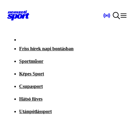
Friss hírek napi bontásban
Sportműsor
Képes Sport
Csupasport
Hátsó füves
Utánpótlássport