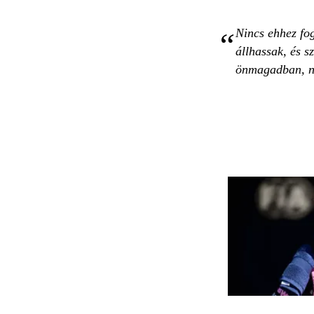
Nincs ehhez fog
állhassak, és 
önmagadban, ne