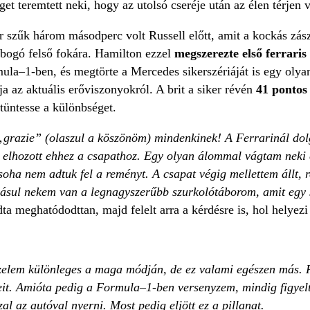
get teremtett neki, hogy az utolsó cseréje után az élen térjen 
r szűk három másodperc volt Russell előtt, amit a kockás zás
dobogó felső fokára. Hamilton ezzel
megszerezte első ferraris
ula–1-ben, és megtörte a Mercedes sikerszériáját is egy olya
a az aktuális erőviszonyokról. A brit a siker révén
41 ponto
ltüntesse a különbséget.
„grazie” (olaszul a köszönöm) mindenkinek! A Ferrarinál dolg
s elhozott ehhez a csapathoz. Egy olyan álommal vágtam neki 
 soha nem adtuk fel a reményt. A csapat végig mellettem állt, 
dásul nekem van a legnagyszerűbb szurkolótáborom, amit eg
a meghatódodttan, majd felelt arra a kérdésre is, hol helyezi 
elem különleges a maga módján, de ez valami egészen más. F
reit. Amióta pedig a Formula–1-ben versenyzem, mindig figyel
zal az autóval nyerni. Most pedig eljött ez a pillanat.