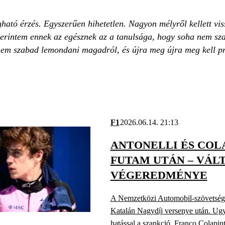
ható érzés. Egyszerűen hihetetlen. Nagyon mélyről kellett vi
szerintem ennek az egésznek az a tanulsága, hogy soha nem sz
m szabad lemondani magadról, és újra meg újra meg kell p
F1
2026.06.14. 21:13
ANTONELLI ÉS COL
FUTAM UTÁN – VÁL
VÉGEREDMÉNYE
A Nemzetközi Automobil-szövetség (F
Katalán Nagydíj versenye után. Ugy
hatással a szankció, Franco Colapinto