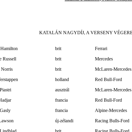
KATALÁN NAGYDÍJ, A VERSENY VÉGE
 Hamilton
brit
Ferrari
 Russell
brit
Mercedes
 Norris
brit
McLaren-Mercedes
erstappen
holland
Red Bull-Ford
Piastri
ausztrál
McLaren-Mercedes
Hadjar
francia
Red Bull-Ford
 Gasly
francia
Alpine-Mercedes
Lawson
új-zélandi
Racing Bulls-Ford
 Lindblad
brit
Racing Bulls-Ford