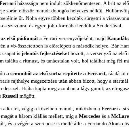
Ferrari
házassága nem indult zökkenőmentesen. A brit az elő
rje során először maradt dobogós helyezés nélkül. Hullámvölgy
cserélnie őt. Noha egyre többen kezdték sürgetni a visszavonu
-os szezonra, és egyre jobb formába lendült a Scuderiával.
 az
első pódiumát
a Ferrari versenyzőjeként, majd
Kanadáb
én a vb-összetettben is előrelépett a második helyre. Bár Ha
z csapat is
jelentős fejlesztéseket
hozott, a versenyző az első 
m találta a ritmust, és tanácstalan volt, hol találhat még fél 
rőn
a semmiből az első sorba repítette a Ferrarit,
ráadásul 
aris rajthelye megszerzése után abban bízott, hogy a startnál á
cedesszel. Hiába kapta meg azonban a lágy gumit, az elrugaszk
 Russell
mögött.
 adta fel, végig a közelben maradt, miközben a
Ferrari
a st
 magát a három kiállás mellett, míg a
Mercedes
és a
McLar
lt, és a végén a szerencse is mellé állt: a Fernando Alonso leá