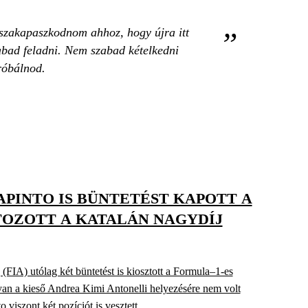
sszakapaszkodnom ahhoz, hogy újra itt
abad feladni. Nem szabad kételkedni
róbálnod.
APINTO IS BÜNTETÉST KAPOTT A
TOZOTT A KATALÁN NAGYDÍJ
IA) utólag két büntetést is kiosztott a Formula–1-es
an a kieső Andrea Kimi Antonelli helyezésére nem volt
 viszont két pozíciót is vesztett.