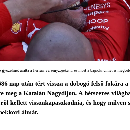
 győzelmét aratta a Ferrari versenyzőjeként, és most a bajnoki címet is megcé
6 nap után tért vissza a dobogó felső fokára a 
te meg a Katalán Nagydíjon. A hétszeres világb
ől kellett visszakapaszkodnia, és hogy milyen s
mekkori álmát.