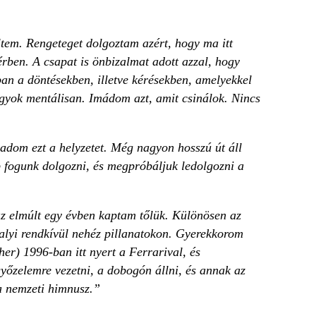
em. Rengeteget dolgoztam azért, hogy ma itt
ben. A csapat is önbizalmat adott azzal, hogy
an a döntésekben, illetve kérésekben, amelyekkel
agyok mentálisan. Imádom azt, amit csinálok. Nincs
adom ezt a helyzetet. Még nagyon hosszú út áll
 fogunk dolgozni, és megpróbáljuk ledolgozni a
az elmúlt egy évben kaptam tőlük. Különösen az
avalyi rendkívül nehéz pillanatokon. Gyerekkorom
r) 1996-ban itt nyert a Ferrarival, és
yőzelemre vezetni, a dobogón állni, és annak az
a nemzeti himnusz.”