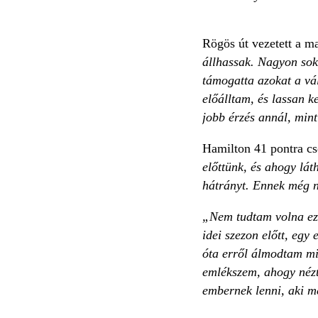
Rögös út vezetett a m
állhassak. Nagyon sok
támogatta azokat a vá
előálltam, és lassan k
jobb érzés annál, min
Hamilton 41 pontra cs
előttünk, és ahogy lá
hátrányt. Ennek még n
„Nem tudtam volna ezt
idei szezon előtt, egy
óta erről álmodtam mi
emlékszem, ahogy nézt
embernek lenni, aki m