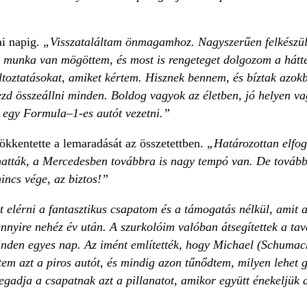
ai napig.
„Visszataláltam önmagamhoz. Nagyszerűen felkészült
 munka van mögöttem, és most is rengeteget dolgozom a háttér
ltoztatásokat, amiket kértem. Hisznek bennem, és bíztak azokb
ezd összeállni minden. Boldog vagyok az életben, jó helyen v
t egy Formula–1-es autót vezetni.”
ökkentette a lemaradását az összetettben.
„Határozottan elfog
thatták, a Mercedesben továbbra is nagy tempó van. De tovább
incs vége, az biztos!”
 elérni a fantasztikus csapatom és a támogatás nélkül, amit 
 ennyire nehéz év után. A szurkolóim valóban átsegítettek a t
nden egyes nap. Az imént említették, hogy Michael (Schumache
em azt a piros autót, és mindig azon tűnődtem, milyen lehet g
egadja a csapatnak azt a pillanatot, amikor együtt énekeljük 