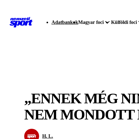
Adatbankok
Magyar foci
Külföldi foci
„ENNEK MÉG NIN
NEM MONDOTT 
H. L.