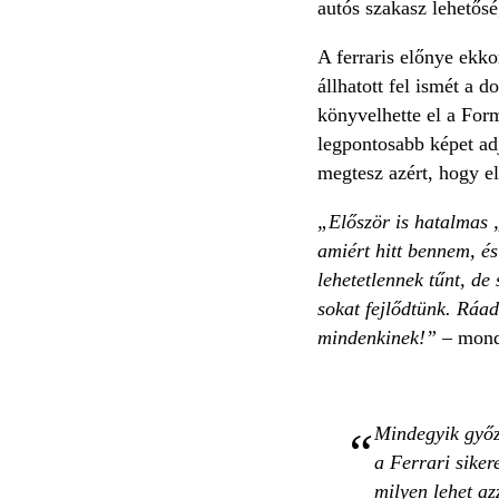
autós szakasz lehetősé
A ferraris előnye ekko
állhatott fel ismét a 
könyvelhette el a Form
legpontosabb képet adj
megtesz azért, hogy e
„Először is hatalmas 
amiért hitt bennem, é
lehetetlennek tűnt, de
sokat fejlődtünk. Ráa
mindenkinek!” –
mondt
Mindegyik győz
a Ferrari sike
milyen lehet az