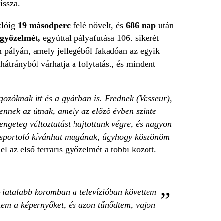
vissza.
zlóig
19 másodperc
felé növelt, és
686 nap
után
 győzelmét,
egyúttal pályafutása 106. sikerét
n pályán, amely jellegéből fakadóan az egyik
s
hátrányból várhatja a folytatást, és mindent
ozóknak itt és a gyárban is. Frednek (Vasseur),
ennek az útnak, amely az előző évben szinte
rengeteg változtatást hajtottunk végre, és nagyon
y sportoló kívánhat magának, úgyhogy köszönöm
el az első ferraris győzelmét a többi között.
iatalabb koromban a televízióban követtem
tem a képernyőket, és azon tűnődtem, vajon