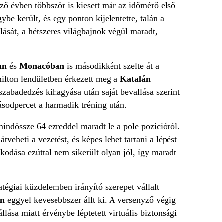
ző évben többször is kiesett már az időmérő első
be került, és egy ponton kijelentette, talán a
lását, a hétszeres világbajnok végül maradt,
an
és
Monacóban
is másodikként szelte át a
milton lendületben érkezett meg a
Katalán
szabadedzés kihagyása után saját bevallása szerint
másodpercet a harmadik tréning után.
mindössze 64 ezreddel maradt le a pole pozícióról.
tveheti a vezetést, és képes lehet tartani a lépést
odása ezúttal nem sikerült olyan jól, így maradt
ratégiai küzdelemben irányító szerepet vállalt
en
eggyel kevesebbszer állt ki. A versenyző végig
llása miatt érvénybe léptetett virtuális biztonsági