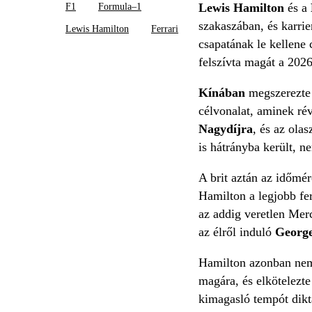
Lewis Hamilton
és a
F1
Formula–1
szakaszában, és karrie
Lewis Hamilton
Ferrari
csapatának le kellene 
felszívta magát a 2026
Kínában
megszerezte
célvonalat, aminek rév
Nagydíjra
, és az olas
is hátrányba került, ne
A brit aztán az időmé
Hamilton a legjobb ferr
az addig veretlen Mer
az élről induló
George
Hamilton azonban nem
magára, és elkötelezte
kimagasló tempót diktá