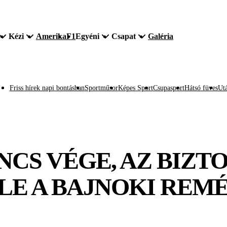
Kézi
Amerika
F1
Egyéni
Csapat
Galéria
Friss hírek napi bontásban
Sportműsor
Képes Sport
Csupasport
Hátsó füves
Utá
CS VÉGE, AZ BIZTO
LE A BAJNOKI REM