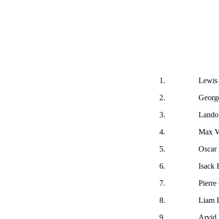
1.
Lewis
2.
George
3.
Lando
4.
Max V
5.
Oscar 
6.
Isack 
7.
Pierre
8.
Liam 
9.
Arvid