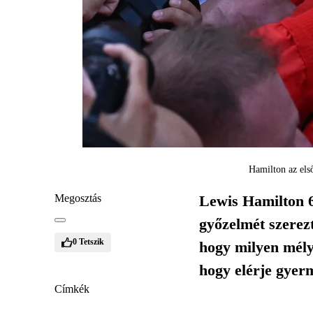
Hamilton az első
Megosztás
Lewis Hamilton 68
győzelmét szerez
0
Tetszik
hogy milyen mélyr
hogy elérje gyer
Címkék