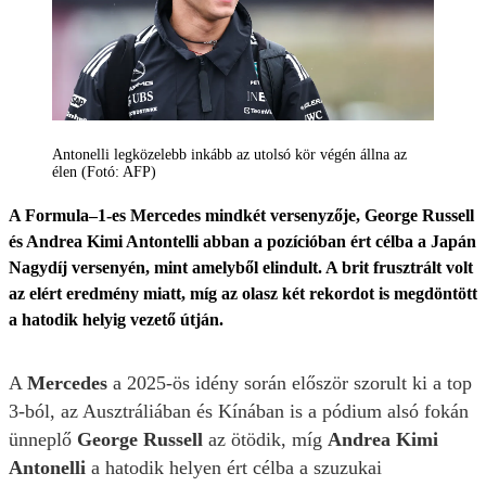
Antonelli legközelebb inkább az utolsó kör végén állna az
élen (Fotó: AFP)
A Formula–1-es Mercedes mindkét versenyzője, George Russell
és Andrea Kimi Antontelli abban a pozícióban ért célba a Japán
Nagydíj versenyén, mint amelyből elindult. A brit frusztrált volt
az elért eredmény miatt, míg az olasz két rekordot is megdöntött
a hatodik helyig vezető útján.
A
Mercedes
a 2025-ös idény során először szorult ki a top
3-ból, az Ausztráliában és Kínában is a pódium alsó fokán
ünneplő
George Russell
az ötödik, míg
Andrea Kimi
Antonelli
a hatodik helyen ért célba a szuzukai