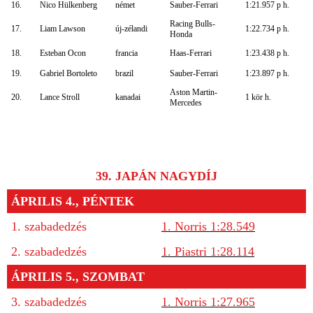
16.
Nico Hülkenberg
német
Sauber-Ferrari
1:21.957 p h.
Racing Bulls-
17.
Liam Lawson
új-zélandi
1:22.734 p h.
Honda
18.
Esteban Ocon
francia
Haas-Ferrari
1:23.438 p h.
19.
Gabriel Bortoleto
brazil
Sauber-Ferrari
1:23.897 p h.
Aston Martin-
20.
Lance Stroll
kanadai
1 kör h.
Mercedes
39. JAPÁN NAGYDÍJ
ÁPRILIS 4., PÉNTEK
1. szabadedzés
1. Norris 1:28.549
2. szabadedzés
1. Piastri 1:28.114
ÁPRILIS 5., SZOMBAT
3. szabadedzés
1. Norris 1:27.965