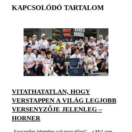
KAPCSOLÓDÓ TARTALOM
VITATHATATLAN, HOGY
VERSTAPPEN A VILÁG LEGJOBB
VERSENYZŐJE JELENLEG –
HORNER
„Egyszerűen lehetetlen volt most előzni" – a McLaren