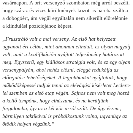
vasárnapon. A brit versenyző szombaton még arról beszélt,
hogy száraz és vizes körülmények között is harcba szállna
a dobogóért, ám végül egyáltalán nem sikerült előrelépnie
a kiindulási pozíciójához képest.
„Frusztráló volt a mai verseny. Az első hat helyezett
ugyanott ért célba, mint ahonnan elindult, ez olyan nagydíj
volt, amit a kvalifikáción nyújtott teljesítmény határozott
meg. Egyszerű, egy kiállásos stratégia volt, és ez egy olyan
versenypályán, ahol nehéz előzni, eléggé redukálja az
előrejutási lehetőségeket. A legjobbunkat nyújtottuk, hogy
működőképessé tudjuk tenni az elévágási kísérletet Leclerc-
lel szemben az első etap végén. Sajnos nem volt meg hozzá
a kellő tempónk, hogy elhúzzunk, és ne kerüljünk
forgalomba, így az a két kör arról szólt. De úgy érzem,
bármilyen taktikával is próbálkoztunk volna, ugyanúgy az
ötödik helyen végzünk.”