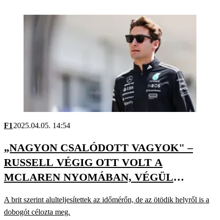
F1
2025.04.05. 14:54
„NAGYON CSALÓDOTT VAGYOK" –
RUSSELL VÉGIG OTT VOLT A
MCLAREN NYOMÁBAN, VÉGÜL
MÉGSEM Ő OKOZOTT MEGLEPETÉST
A brit szerint alulteljesítettek az időmérőn, de az ötödik helyről is a
dobogót célozta meg.