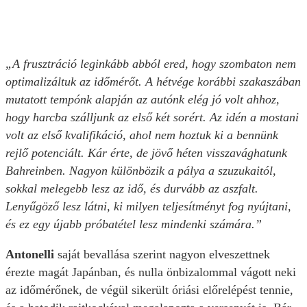
„A frusztráció leginkább abból ered, hogy szombaton nem
optimalizáltuk az időmérőt. A hétvége korábbi szakaszában
mutatott tempónk alapján az autónk elég jó volt ahhoz,
hogy harcba szálljunk az első két sorért. Az idén a mostani
volt az első kvalifikáció, ahol nem hoztuk ki a bennünk
rejlő potenciált. Kár érte, de jövő héten visszavághatunk
Bahreinben. Nagyon különbözik a pálya a szuzukaitól,
sokkal melegebb lesz az idő, és durvább az aszfalt.
Lenyűgöző lesz látni, ki milyen teljesítményt fog nyújtani,
és ez egy újabb próbatétel lesz mindenki számára.”
Antonelli
saját bevallása szerint nagyon elveszettnek
érezte magát Japánban, és nulla önbizalommal vágott neki
az időmérőnek, de végül sikerült óriási előrelépést tennie,