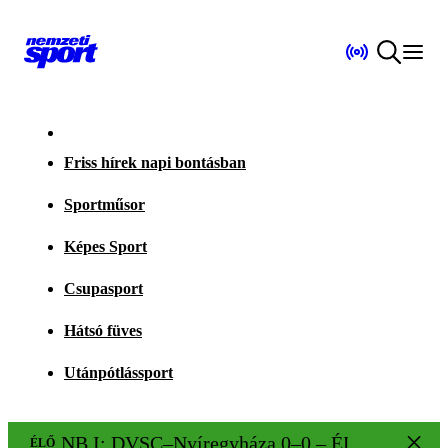
Friss hírek napi bontásban
Sportműsor
Képes Sport
Csupasport
Hátsó füves
Utánpótlássport
NB I: DVSC–Nyíregyháza 0–0 – ÉLŐ!
ÉLŐ