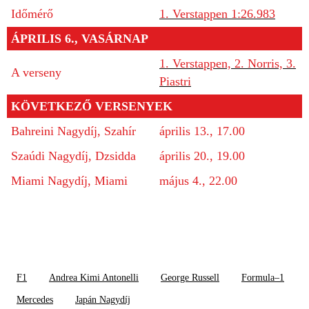
Időmérő
1. Verstappen 1:26.983
ÁPRILIS 6., VASÁRNAP
1. Verstappen, 2. Norris, 3.
A verseny
Piastri
KÖVETKEZŐ VERSENYEK
Bahreini Nagydíj, Szahír
április 13., 17.00
Szaúdi Nagydíj, Dzsidda
április 20., 19.00
Miami Nagydíj, Miami
május 4., 22.00
F1
Andrea Kimi Antonelli
George Russell
Formula–1
Mercedes
Japán Nagydíj