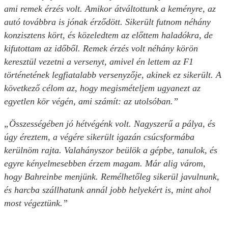
ami remek érzés volt. Amikor átváltottunk a keményre, az
autó továbbra is jónak érződött. Sikerült futnom néhány
konzisztens kört, és közeledtem az előttem haladókra, de
kifutottam az időből. Remek érzés volt néhány körön
keresztül vezetni a versenyt, amivel én lettem az F1
történetének legfiatalabb versenyzője, akinek ez sikerült. A
következő célom az, hogy megismételjem ugyanezt az
egyetlen kör végén, ami számít: az utolsóban.”
„Összességében jó hétvégénk volt. Nagyszerű a pálya, és
úgy éreztem, a végére sikerült igazán csúcsformába
kerülnöm rajta. Valahányszor beülök a gépbe, tanulok, és
egyre kényelmesebben érzem magam. Már alig várom,
hogy Bahreinbe menjünk. Remélhetőleg sikerül javulnunk,
és harcba szállhatunk annál jobb helyekért is, mint ahol
most végeztünk.”