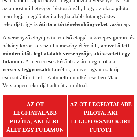
és a hatodik rajtkockával megalapozta a versenyét is. Bár
az a mostani hétvégén biztossá vált, hogy az olasz pilóta
nem fogja megdönteni a legfiatalabb futamgyőztes
rekordját, így is
átírta a történelemkönyveket
vasárnap.
A versenyző elnyújtotta az első etapját a közepes gumin, és
néhány körön keresztül a mezőny élére állt, amivel
ő lett
minden idők legfiatalabb versenyzője, aki vezetett egy
futamon.
A mercedeses később aztán megfutotta a
verseny leggyorsabb körét
is, amivel ugyancsak új
csúcsot állított fel – Antonelli mindkét esetben Max
Verstappen rekordját adta át a múltnak.
AZ ÖT
AZ ÖT LEGFIATALABB
LEGFIATALABB
PILÓTA, AKI
PILÓTA, AKI ÉLRE
LEGGYORSABB KÖRT
ÁLLT EGY FUTAMON
FUTOTT