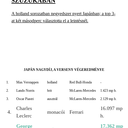
SZUZUKÁBAN
A holland sorozatban negyedszer nyert Japánban; a top 3-
at két másodperc választotta el a leintésnél.
JAPÁN NAGYDÍJ, A VERSENY VÉGEREDMÉNYE
1.
Max Verstappen
holland
Red Bull-Honda
-
2.
Lando Norris
brit
McLaren-Mercedes
1.423 mp h.
3.
Oscar Piastri
ausztrál
McLaren-Mercedes
2.129 mp h.
Charles
16.097 mp
4.
monacói
Ferrari
Leclerc
h.
George
17.362 mp