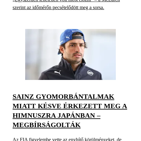
szerint az időmérőn pecsételődött meg a sorsa.
SAINZ GYOMORBÁNTALMAK
MIATT KÉSVE ÉRKEZETT MEG A
HIMNUSZRA JAPÁNBAN –
MEGBÍRSÁGOLTÁK
Az FIA figyelembe vette az enyhítő körülményeket, de