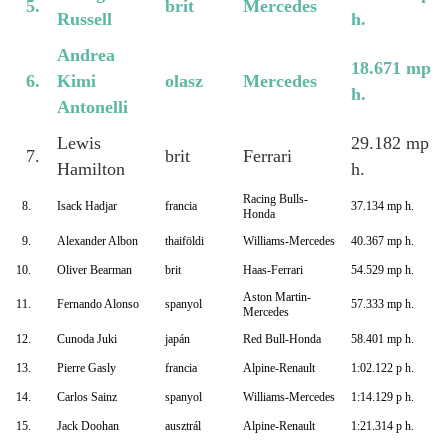
5.
brit
Mercedes
Russell
h.
Andrea
18.671 mp
6.
Kimi
olasz
Mercedes
h.
Antonelli
Lewis
29.182 mp
7.
brit
Ferrari
Hamilton
h.
Racing Bulls-
8.
Isack Hadjar
francia
37.134 mp h.
Honda
9.
Alexander Albon
thaiföldi
Williams-Mercedes
40.367 mp h.
10.
Oliver Bearman
brit
Haas-Ferrari
54.529 mp h.
Aston Martin-
11.
Fernando Alonso
spanyol
57.333 mp h.
Mercedes
12.
Cunoda Juki
japán
Red Bull-Honda
58.401 mp h.
13.
Pierre Gasly
francia
Alpine-Renault
1:02.122 p h.
14.
Carlos Sainz
spanyol
Williams-Mercedes
1:14.129 p h.
15.
Jack Doohan
ausztrál
Alpine-Renault
1:21.314 p h.