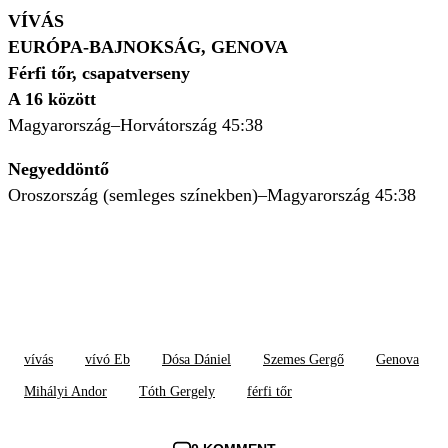
VÍVÁS
EURÓPA-BAJNOKSÁG, GENOVA
Férfi tőr, csapatverseny
A 16 között
Magyarország–Horvátország 45:38
Negyeddöntő
Oroszország (semleges színekben)–Magyarország 45:38
vívás
vívó Eb
Dósa Dániel
Szemes Gergő
Genova
Mihályi Andor
Tóth Gergely
férfi tőr