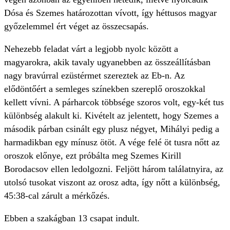
Dósa és Szemes határozottan vívott, így héttusos magyar
győzelemmel ért véget az összecsapás.
Nehezebb feladat várt a legjobb nyolc között a
magyarokra, akik tavaly ugyanebben az összeállításban
nagy bravúrral ezüstérmet szereztek az Eb-n. Az
elődöntőért a semleges színekben szereplő oroszokkal
kellett vívni. A párharcok többsége szoros volt, egy-két tus
különbség alakult ki. Kivételt az jelentett, hogy Szemes a
második párban csinált egy plusz négyet, Mihályi pedig a
harmadikban egy mínusz ötöt. A vége felé öt tusra nőtt az
oroszok előnye, ezt próbálta meg Szemes Kirill
Borodacsov ellen ledolgozni. Feljött három találatnyira, az
utolsó tusokat viszont az orosz adta, így nőtt a különbség,
45:38-cal zárult a mérkőzés.
Ebben a szakágban 13 csapat indult.