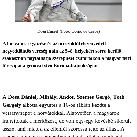
Dósa Dániel (Fotó: Dömötör Csaba)
A horvátok legyőzése és az oroszoktól elszenvedett
negyeddöntős vereség után az 5–8. helyekért sorra kerülő
szakaszban folytathatja szereplését csütörtökön a magyar férfi
tőrcsapat a genovai vívó Európa-bajnokságon.
A
Dósa Dániel, Mihályi Andor, Szemes Gergő, Tóth
Gergely
alkotta együttes a 16-os táblán kezdte a
versenynapot a horvátokkal. Alapvetően a magyarok
irányították a mérkőzést, de volt egy-egy kevésbé sikerült
asszó, ami miatt a az ellenfél szorossá tette az állást. A
végén azonban az egyéniben hetedik, illetve nyolcadik