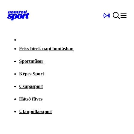
Friss hírek napi bontásban
Sportműsor
Képes Sport
Csupasport
Hátsó füves
Utánpótlássport