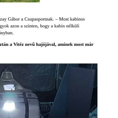
nczay Gábor a Csupasportnak. – Most kabinos
gyok azon a szinten, hogy a kabin nélküli
ányban.
ztán a Vit
éz nevű hajójával, aminek
most már