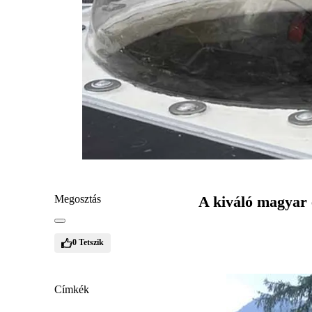
Megosztás
A kiváló magyar e
0
Tetszik
Címkék