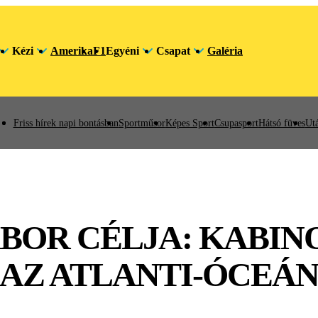
Kézi
Amerika
F1
Egyéni
Csapat
Galéria
Friss hírek napi bontásban
Sportműsor
Képes Sport
Csupasport
Hátsó füves
Utá
OR CÉLJA: KABIN
 AZ ATLANTI-ÓCEÁ