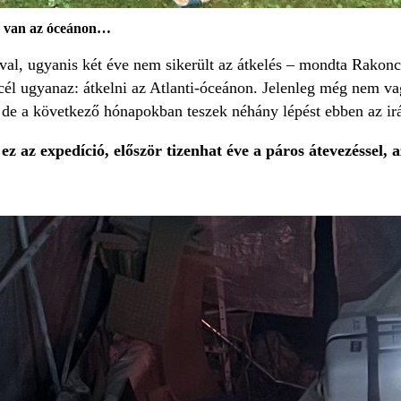
 van az óceá
non…
óval, ugyanis két éve nem sikerült az átkelés – mondta Rako
cél ugyanaz: átkelni az Atlanti-óceánon. Jelenleg még nem va
 de a következő hónapokban teszek néhány lépést ebben az ir
ez az expedíció, először tizenhat éve a páros átevezéssel, a