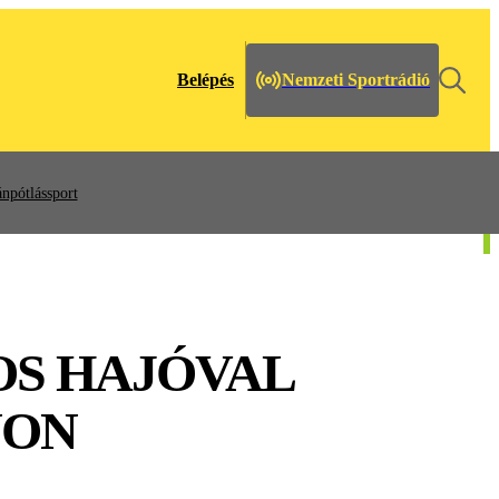
Belépés
Nemzeti Sportrádió
npótlássport
OS HAJÓVAL
NON