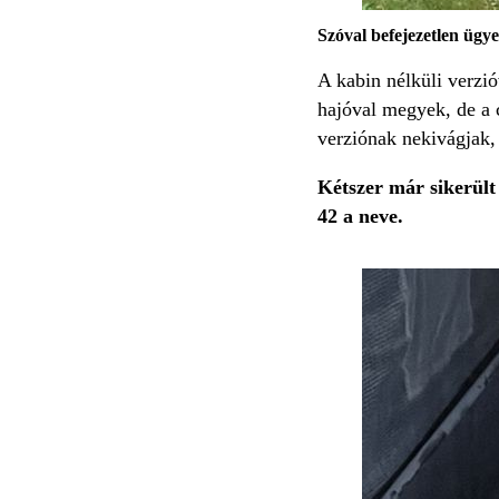
Szóval befejezetlen ügye
A kabin nélküli verzi
hajóval megyek, de a 
verziónak nekivágjak,
Kétszer már sikerült 
42 a neve
.