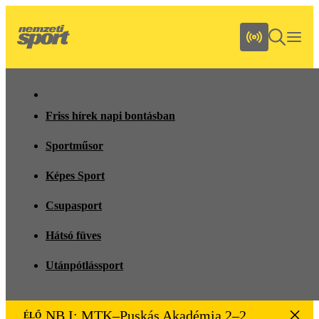
Friss hírek napi bontásban
Sportműsor
Képes Sport
Csupasport
Hátsó füves
Utánpótlássport
NB I: MTK–Puskás Akadémia 2–2
ÉLŐ