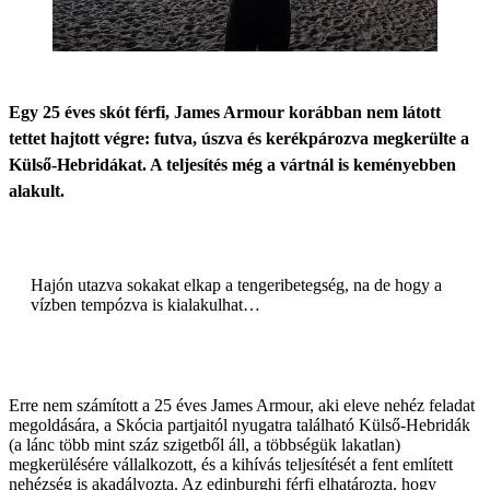
Egy 25 éves skót férfi, James Armour korábban nem látott
tettet hajtott végre: futva, úszva és kerékpározva megkerülte a
Külső-Hebridákat. A teljesítés még a vártnál is keményebben
alakult.
Hajón utazva sokakat elkap a tengeribetegség, na de hogy a
vízben tempózva is kialakulhat…
Erre nem számított a 25 éves James Armour, aki eleve nehéz feladat
megoldására, a Skócia partjaitól nyugatra található Külső-Hebridák
(a lánc több mint száz szigetből áll, a többségük lakatlan)
megkerülésére vállalkozott, és a kihívás teljesítését a fent említett
nehézség is akadályozta. Az edinburghi férfi elhatározta, hogy