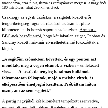
triatlonozva, azaz futva, úszva és kerékpározva megteszi a nagyjából
180 mérföldes, tehát 290 km-es távot.
Csakhogy az egyik úszáskor, a szigetek között erős
tengeribetegség fogta el, ráadásul az áramlat plusz
kilométereket is hozzácsapott a szakaszhoz.
Armour a
BBC-nek beszélt arról,
hogy két lakatlan sziget, Pabbay és
Sandray között már-már elviselhetetlenné fokozódtak a
kínjai.
„A segítőim csónakban követtek, és egy ponton azt
mondták, még a végén eltűnök a vízben –
emlékezett
vissza. –
A lassú, de tényleg hatalmas hullámok
folyamatosan felkaptak, majd a mélybe vittek, és
elképesztően émelyegni kezdtem. Próbáltam háton
úszni, ám az sem segített.”
A partig nagyjából két kilométert tempózott szenvedve,
viszont ott sem lett jobban. Képtelen volt enni, márpedig