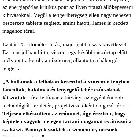
az energiapótlás kritikus pont az ilyen típusú állóképességi
kihívásoknál. Végül a tengeribetegség ellen nagy nehezen
beszerzett tabletta segített, amint hatott, James is kezdett
magához térni.
Ezután 25 kilométer futás, majd újabb úszás következett.
Ezt már jobban bírta, viszont egy későbbi úszóetap előtt
mélypontra került, amikor megpillantotta a háborgó
tengert.
„A hullámok a felhőkön keresztül átszüremlő fényben
táncoltak, hatalmas és fenyegető fehér csúcsoknak
látszottak –
írta le líraian a látványt az egyébként zöld
technológiák területén, projektvezetőként dolgozó férfi. –
Teljesen elkészültem az erőmmel, úgy éreztem, hogy
képtelen vagyok melegen tartani magamat és átúszni a
szakaszt. Könnyek szöktek a szemembe, üresnek