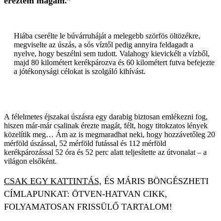
éreztem magam.”
Hiába cserélte le búvárruháját a melegebb szörfös öltözékre,
megviselte az úszás, a sós víztől pedig annyira feldagadt a
nyelve, hogy beszélni sem tudott. Valahogy kievickélt a vízből,
majd 80 kilométert kerékpározva és 60 kilométert futva befejezte
a jótékonysági célokat is szolgáló kihívást.
A félelmetes éjszakai úszásra egy darabig biztosan emlékezni fog,
hiszen már-már csalinak érezte magát, félt, hogy titokzatos lények
közelítik meg… Ám az is megmaradhat neki, hogy hozzávetőleg 20
mérföld úszással, 52 mérföld futással és 112 mérföld
kerékpározással 52 óra és 52 perc alatt teljesítette az útvonalat – a
világon elsőként.
CSAK EGY KATTINTÁS,
ÉS MÁRIS BÖNGÉSZHETI
CÍMLAPUNKAT: ÖTVEN-HATVAN CIKK,
FOLYAMATOSAN FRISSÜLŐ TARTALOM!