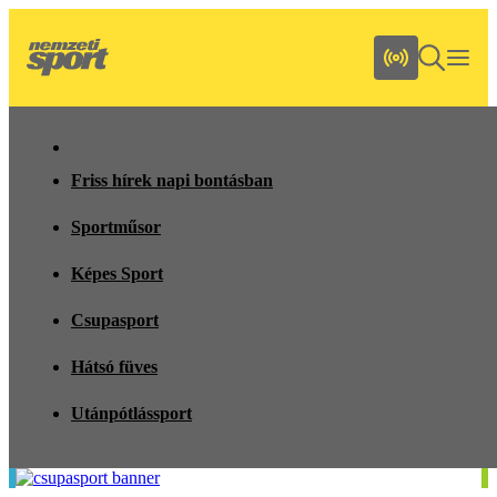
Friss hírek napi bontásban
Sportműsor
Képes Sport
Csupasport
Hátsó füves
Utánpótlássport