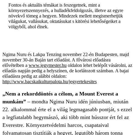
Fontos és aktuális témákat is feszegetnek, mint a
környezetszennyezés, a hulladékfeldolgozás, illetve az egyre
növekvő tömeg a hegyen. Mindezek mellett megismerhetjük
világukat, vallásukat, oktatásukat s kitörési lehetőségeiket a
völgyből, ahol élnek.
Ngima Nuru és Lakpa Tenzing november 22-én Budapesten, majd
november 30-án Baján tart előadást. A fővárosi előadásra
elővételben a
www.jegymester.hu
oldalon lehet belépőt vásárolni, az
előadás napján pedig a helyszínen, de korlátozott számban. A bajai
előadásra pedig az alábbi oldalon:
http://www.bacskaikulturpalota.hu/jegyertekesites
„Nem a rekorddöntés a célom, a Mount Everest a
munkám”
– mondta Ngima Nuru idén júniusban, miután
22. alkalommal érte el a világ legmagasabb pontját, s ezzel
a legfiatalabb hegymászó, aki több mint hússzor ért fel az
Everestre. Környezetvédelmi harcos, csapataival
folyamatosan tisztítják a hegyet, legutóbb három tonna