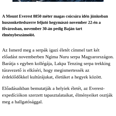
A Mount Everest 8850 méter magas csúcsára idén júniusban
huszonkettedszerre feljutó hegymászó november 22-én a
fővárosban, november 30-án pedig Baján tart
élménybeszámolót.
Az Ismerd meg a serpák igazi életét címmel tart két
előadást novemberben Ngima Nuru serpa Magyarországon.
Barátja s egyben kollégája, Lakpa Tenzing serpa trekking
túravezető is elkíséri, hogy megismertessék az
érdeklődőkkel kultúrájukat, életüket a hegyek között.
Előadásaikban bemutatják a helyiek életét, az Everest-
expedíciókon szerzett tapasztalataikat, élményeiket osztják
meg a hallgatósággal.