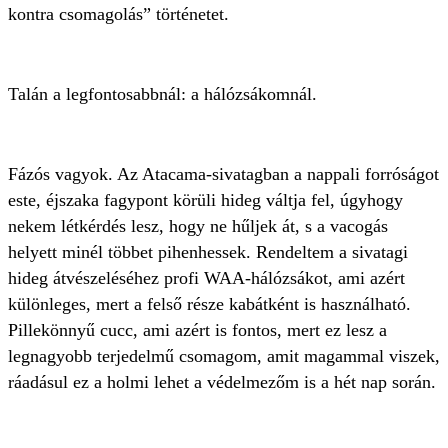
kontra csomagolás” történetet.
Talán a legfontosabbnál: a hálózsákomnál.
Fázós vagyok. Az Atacama-sivatagban a nappali forróságot
este, éjszaka fagypont körüli hideg váltja fel, úgyhogy
nekem létkérdés lesz, hogy ne hűljek át, s a vacogás
helyett minél többet pihenhessek. Rendeltem a sivatagi
hideg átvészeléséhez profi WAA-hálózsákot, ami azért
különleges, mert a felső része kabátként is használható.
Pillekönnyű cucc, ami azért is fontos, mert ez lesz a
legnagyobb terjedelmű csomagom, amit magammal viszek,
ráadásul ez a holmi lehet a védelmezőm is a hét nap során.