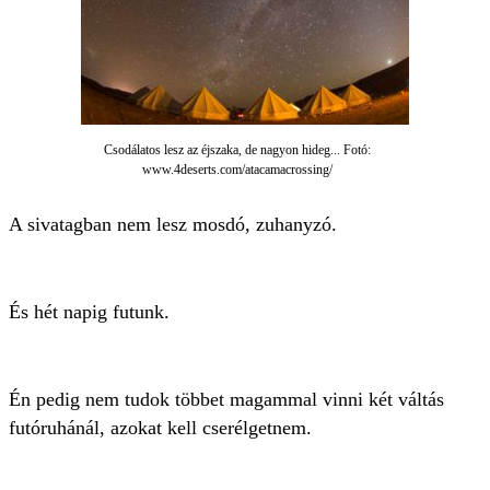
Csodálatos lesz az éjszaka, de nagyon hideg... Fotó:
www.4deserts.com/atacamacrossing/
A sivatagban nem lesz mosdó, zuhanyzó.
És hét napig futunk.
Én pedig nem tudok többet magammal vinni két váltás
futóruhánál, azokat kell cserélgetnem.