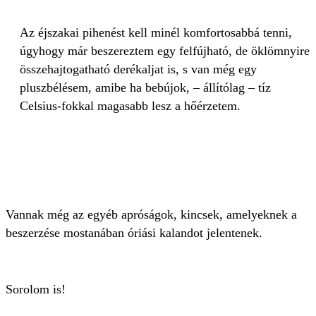
Az éjszakai pihenést kell minél komfortosabbá tenni,
úgyhogy már beszereztem egy felfújható, de öklömnyire
összehajtogatható derékaljat is, s van még egy
pluszbélésem, amibe ha bebújok, – állítólag – tíz
Celsius-fokkal magasabb lesz a hőérzetem.
Vannak még az egyéb apróságok, kincsek, amelyeknek a
beszerzése mostanában óriási kalandot jelentenek.
Sorolom is!