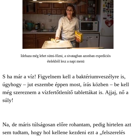
Idehaza még lehet sütni-főzni, a sivatagban azonban expedíciós
ételekből lesz a napi menü
S ha már a víz! Figyelnem kell a baktériumveszélyre is,
úgyhogy – jut eszembe éppen most, írás közben – be kell
még szereznem a vízfertőtlenítő tablettákat is. Ajjaj, nő a
súly!
Na, de máris túlságosan előre rohantam, pedig hirtelen azt
sem tudtam, hogy hol kellene kezdeni ezt a „felszerelés