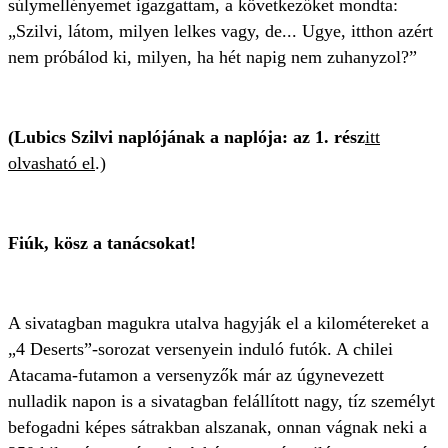
súlymellényemet igazgattam, a következőket mondta:
„Szilvi, látom, milyen lelkes vagy, de... Ugye, itthon azért
nem próbálod ki, milyen, ha hét napig nem zuhanyzol?”
(Lubics Szilvi naplójának a naplója:
az 1. rész
itt
olvasható el
.)
Fiúk, kösz a tanácsokat!
A sivatagban magukra utalva hagyják el a kilométereket a
„4 Deserts”-sorozat versenyein induló futók. A chilei
Atacama-futamon a versenyzők már az úgynevezett
nulladik napon is a sivatagban felállított nagy, tíz személyt
befogadni képes sátrakban alszanak, onnan vágnak neki a