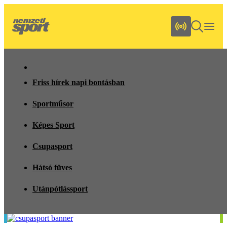
Friss hírek napi bontásban
Sportműsor
Képes Sport
Csupasport
Hátsó füves
Utánpótlássport