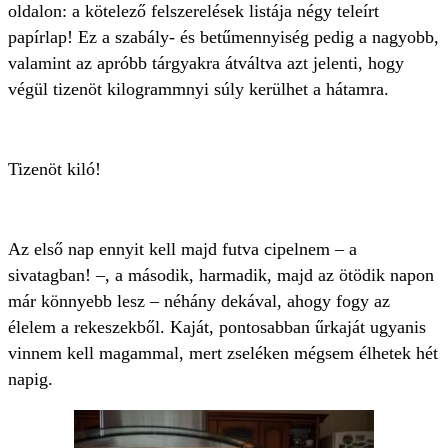
oldalon: a kötelező felszerelések listája négy teleírt
papírlap! Ez a szabály- és betűmennyiség pedig a nagyobb,
valamint az apróbb tárgyakra átváltva azt jelenti, hogy
végül tizenöt kilogrammnyi súly kerülhet a hátamra.
Tizenöt kiló!
Az első nap ennyit kell majd futva cipelnem – a
sivatagban! –, a második, harmadik, majd az ötödik napon
már könnyebb lesz – néhány dekával, ahogy fogy az
élelem a rekeszekből. Kaját, pontosabban űrkaját ugyanis
vinnem kell magammal, mert zseléken mégsem élhetek hét
napig.