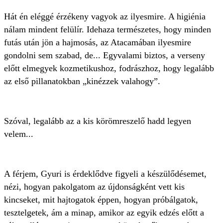
Hát én eléggé érzékeny vagyok az ilyesmire. A higiénia
nálam mindent felülír. Idehaza természetes, hogy minden
futás után jön a hajmosás, az Atacamában ilyesmire
gondolni sem szabad, de... Egyvalami biztos, a verseny
előtt elmegyek kozmetikushoz, fodrászhoz, hogy legalább
az első pillanatokban „kinézzek valahogy”.
Szóval, legalább az a kis körömreszelő hadd legyen
velem...
A férjem, Gyuri is érdeklődve figyeli a készülődésemet,
nézi, hogyan pakolgatom az újdonságként vett kis
kincseket, mit hajtogatok éppen, hogyan próbálgatok,
tesztelgetek, ám a minap, amikor az egyik edzés előtt a