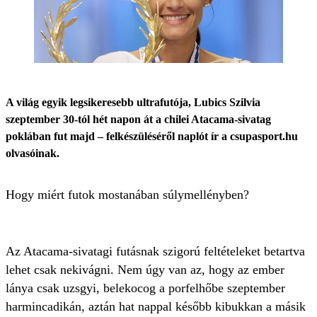
A világ egyik legsikeresebb ultrafutója, Lubics Szilvia
szeptember 30-tól hét napon át a chilei Atacama-sivatag
poklában fut majd – felkészüléséről naplót ír a csupasport.hu
olvasóinak.
Hogy miért futok mostanában súlymellényben?
Az Atacama-sivatagi futásnak szigorú feltételeket betartva
lehet csak nekivágni. Nem úgy van az, hogy az ember
lánya csak uzsgyi, belekocog a porfelhőbe szeptember
harmincadikán, aztán hat nappal később kibukkan a másik