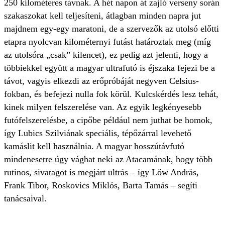
250 kilométeres távnak. A hét napon át zajló verseny során
szakaszokat kell teljesíteni, átlagban minden napra jut
majdnem egy-egy maratoni, de a szervezők az utolsó előtti
etapra nyolcvan kilométernyi futást határoztak meg (míg
az utolsóra „csak” kilencet), ez pedig azt jelenti, hogy a
többiekkel együtt a magyar ultrafutó is éjszaka fejezi be a
távot, vagyis elkezdi az erőpróbáját negyven Celsius-
fokban, és befejezi nulla fok körül. Kulcskérdés lesz tehát,
kinek milyen felszerelése van. Az egyik legkényesebb
futófelszerelésbe, a cipőbe például nem juthat be homok,
így Lubics Szilviának speciális, tépőzárral levehető
kamáslit kell használnia. A magyar hosszútávfutó
mindenesetre úgy vághat neki az Atacamának, hogy több
rutinos, sivatagot is megjárt ultrás – így Lőw András,
Frank Tibor, Roskovics Miklós, Barta Tamás – segíti
tanácsaival.