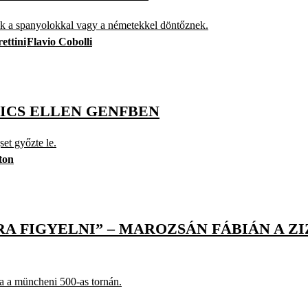
ok a spanyolokkal vagy a németekkel döntőznek.
ettini
Flavio Cobolli
ICS ELLEN GENFBEN
et győzte le.
ton
A FIGYELNI” – MAROZSÁN FÁBIÁN A Z
a a müncheni 500-as tornán.