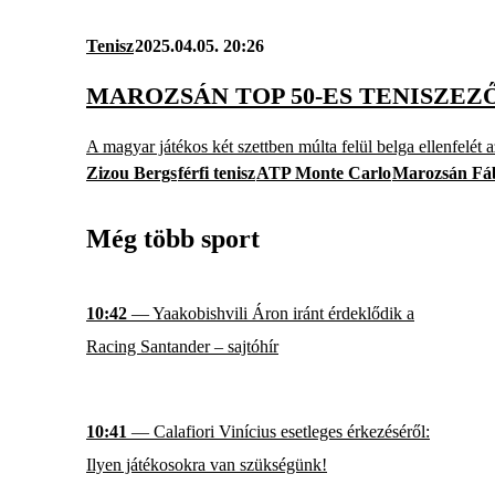
Tenisz
2025.04.05. 20:26
MAROZSÁN TOP 50-ES TENISZE
A magyar játékos két szettben múlta felül belga ellenfelét
Zizou Bergs
férfi tenisz
ATP Monte Carlo
Marozsán Fá
Még több sport
10:42
— Yaakobishvili Áron iránt érdeklődik a
Racing Santander – sajtóhír
10:41
— Calafiori Vinícius esetleges érkezéséről:
Ilyen játékosokra van szükségünk!