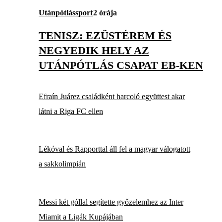
Utánpótlássport
2 órája
TENISZ: EZÜSTÉREM ÉS
NEGYEDIK HELY AZ
UTÁNPÓTLÁS CSAPAT EB-KEN
Efraín Juárez családként harcoló együttest akar
látni a Riga FC ellen
Lékóval és Rapporttal áll fel a magyar válogatott
a sakkolimpián
Messi két góllal segítette győzelemhez az Inter
Miamit a Ligák Kupájában