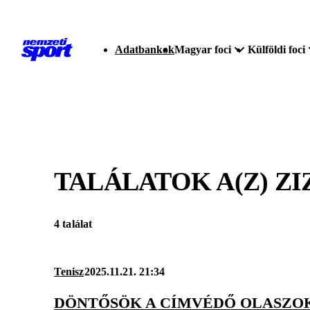
Adatbankok
Magyar foci
Külföldi foci
TALÁLATOK A(Z)
ZI
4 találat
Tenisz
2025.11.21. 21:34
DÖNTŐSÖK A CÍMVÉDŐ OLASZOK