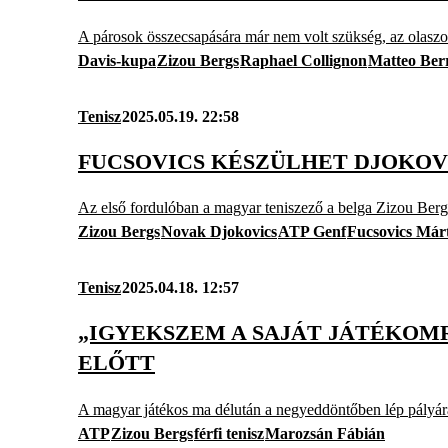
A párosok összecsapására már nem volt szükség, az olasz
Davis-kupa
Zizou Bergs
Raphael Collignon
Matteo Berr
Tenisz
2025.05.19. 22:58
FUCSOVICS KÉSZÜLHET DJOKOV
Az első fordulóban a magyar teniszező a belga Zizou Bergs
Zizou Bergs
Novak Djokovics
ATP Genf
Fucsovics Már
Tenisz
2025.04.18. 12:57
„IGYEKSZEM A SAJÁT JÁTÉKOMR
ELŐTT
A magyar játékos ma délután a negyeddöntőben lép pályár
ATP
Zizou Bergs
férfi tenisz
Marozsán Fábián