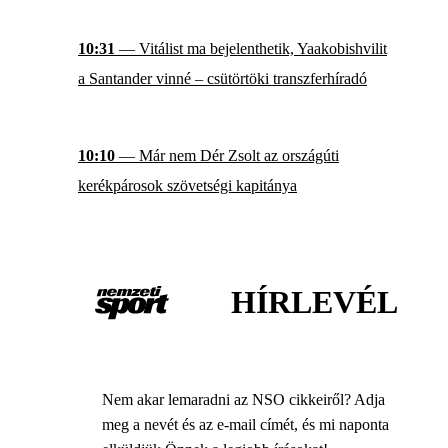
10:31
— Vitálist ma bejelenthetik, Yaakobishvilit
a Santander vinné – csütörtöki transzferhíradó
10:10
— Már nem Dér Zsolt az országúti
kerékpárosok szövetségi kapitánya
HÍRLEVÉL
Nem akar lemaradni az NSO cikkeiről? Adja
meg a nevét és az e-mail címét, és mi naponta