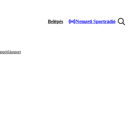
Belépés
Nemzeti Sportrádió
npótlássport