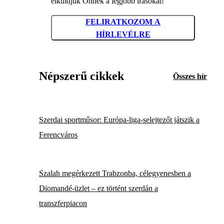
elküldjük Önnek a legjobb írásokat!
FELIRATKOZOM A
HÍRLEVÉLRE
Népszerű cikkek
Összes hír
Szerdai sportműsor: Európa-liga-selejtezőt játszik a
Ferencváros
Szalah megérkezett Trabzonba, célegyenesben a
Diomandé-üzlet – ez történt szerdán a
transzferpiacon