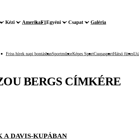
Kézi
Amerika
F1
Egyéni
Csapat
Galéria
Friss hírek napi bontásban
Sportműsor
Képes Sport
Csupasport
Hátsó füves
Utá
ZOU BERGS
CÍMKÉRE
 A DAVIS-KUPÁBAN