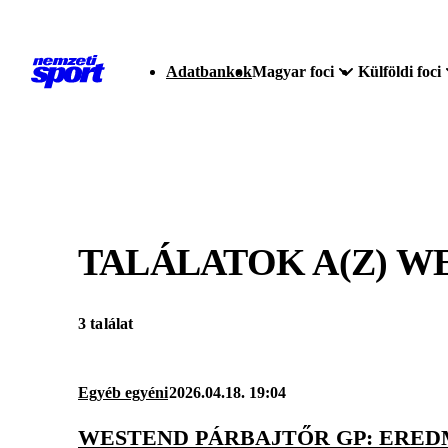
Adatbankok
Magyar foci
Külföldi foci
TALÁLATOK A(Z)
WE
3 találat
Egyéb egyéni
2026.04.18. 19:04
WESTEND PÁRBAJTŐR GP: ERED