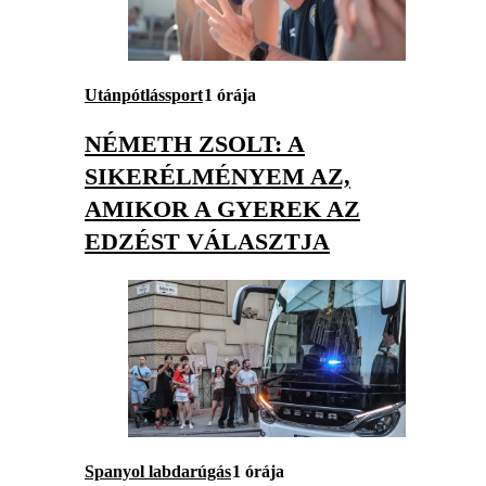
Utánpótlássport
1 órája
NÉMETH ZSOLT: A
SIKERÉLMÉNYEM AZ,
AMIKOR A GYEREK AZ
EDZÉST VÁLASZTJA
Spanyol labdarúgás
1 órája