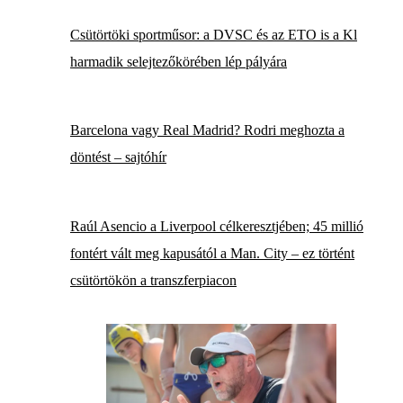
Csütörtöki sportműsor: a DVSC és az ETO is a Kl
harmadik selejtezőkörében lép pályára
Barcelona vagy Real Madrid? Rodri meghozta a
döntést – sajtóhír
Raúl Asencio a Liverpool célkeresztjében; 45 millió
fontért vált meg kapusától a Man. City – ez történt
csütörtökön a transzferpiacon