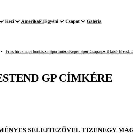
Kézi
Amerika
F1
Egyéni
Csapat
Galéria
Friss hírek napi bontásban
Sportműsor
Képes Sport
Csupasport
Hátsó füves
Utá
STEND GP
CÍMKÉRE
MÉNYES SELEJTEZŐVEL TIZENEGY MAGY