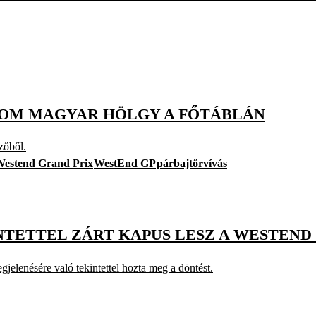
ROM MAGYAR HÖLGY A FŐTÁBLÁN
zőből.
estend Grand Prix
WestEnd GP
párbajtőrvívás
NTETTEL ZÁRT KAPUS LESZ A WESTEND
lenésére való tekintettel hozta meg a döntést.