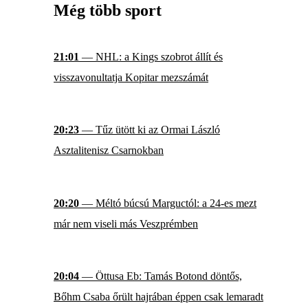
Még több sport
21:01
— NHL: a Kings szobrot állít és
visszavonultatja Kopitar mezszámát
20:23
— Tűz ütött ki az Ormai László
Asztalitenisz Csarnokban
20:20
— Méltó búcsú Marguctól: a 24-es mezt
már nem viseli más Veszprémben
20:04
— Öttusa Eb: Tamás Botond döntős,
Bőhm Csaba őrült hajrában éppen csak lemaradt