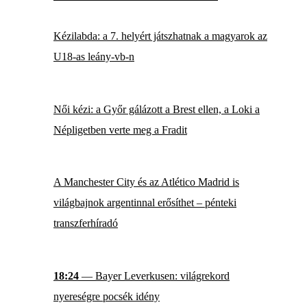
Kézilabda: a 7. helyért játszhatnak a magyarok az
U18-as leány-vb-n
Női kézi: a Győr gálázott a Brest ellen, a Loki a
Népligetben verte meg a Fradit
A Manchester City és az Atlético Madrid is
világbajnok argentinnal erősíthet – pénteki
transzferhíradó
18:24
— Bayer Leverkusen: világrekord
nyereségre pocsék idény