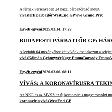
A férfiak versenyében 24 hazai párbajtőröző indult.
vívás
férfi párbajtőr
WestEnd GP
vívó Grand Prix
Egyéb egyéni
2025.03.14. 17:29
BUDAPESTI PÁRBAJTŐR GP: HÁ
A legjobb 64 mezőnyéhez két vívónk csatlakozott a selejte
vívás
Kálmán Gyöngyvér
Nagy Emma
Borsody Emma
W
Egyéb egyéni
2020.03.06. 08:11
VÍVÁS: A KORONAVÍRUSRA TEKI
Az NKE és az MVSZ az új koronavírus magyarországi megje
koronavírus
vívás
WestEnd GP