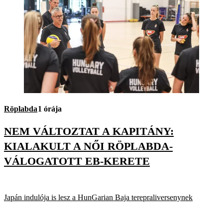
Röplabda
1 órája
NEM VÁLTOZTAT A KAPITÁNY:
KIALAKULT A NŐI RÖPLABDA-
VÁLOGATOTT EB-KERETE
Japán indulója is lesz a HunGarian Baja terepraliversenynek