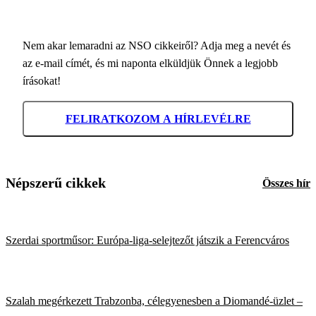
Nem akar lemaradni az NSO cikkeiről? Adja meg a nevét és
az e-mail címét, és mi naponta elküldjük Önnek a legjobb
írásokat!
FELIRATKOZOM A HÍRLEVÉLRE
Népszerű cikkek
Összes hír
Szerdai sportműsor: Európa-liga-selejtezőt játszik a Ferencváros
Szalah megérkezett Trabzonba, célegyenesben a Diomandé-üzlet –