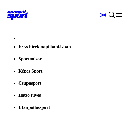
Friss hírek napi bontásban
Sportműsor
Képes Sport
Csupasport
Hátsó füves
Utánpótlássport