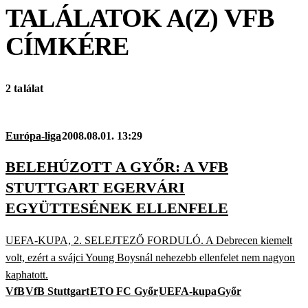
TALÁLATOK A(Z)
VFB
CÍMKÉRE
2 találat
Európa-liga
2008.08.01. 13:29
BELEHÚZOTT A GYŐR: A VFB
STUTTGART EGERVÁRI
EGYÜTTESÉNEK ELLENFELE
UEFA-KUPA, 2. SELEJTEZŐ FORDULÓ. A Debrecen kiemelt
volt, ezért a svájci Young Boysnál nehezebb ellenfelet nem nagyon
kaphatott.
VfB
VfB Stuttgart
ETO FC Győr
UEFA-kupa
Győr