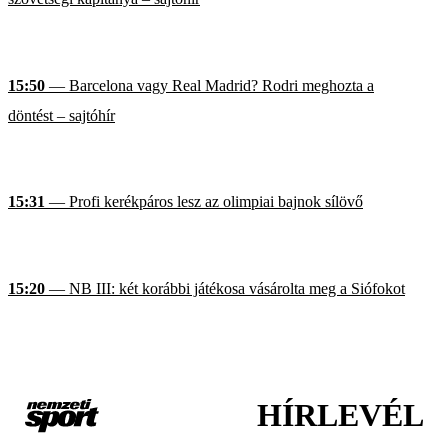
15:50
— Barcelona vagy Real Madrid? Rodri meghozta a
döntést – sajtóhír
15:31
— Profi kerékpáros lesz az olimpiai bajnok sílövő
15:20
— NB III: két korábbi játékosa vásárolta meg a Siófokot
HÍRLEVÉL