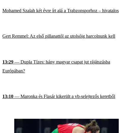
Mohamed Szalah két évre írt alá a Trabzonsporhoz – hivatalos
Gert Remmel: Az első pillanattól az utolsóig harcolnunk kell
13:29
— Dupla Tízes: hány magyar csapat jut rájátszásba
Európában?
13:10
— Maronka és Flasár kikerült a vb-selejtezős keretből