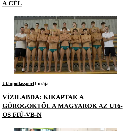
A CÉL
Utánpótlássport
1 órája
VÍZILABDA: KIKAPTAK A
GÖRÖGÖKTŐL A MAGYAROK AZ U16-
OS FIÚ-VB-N