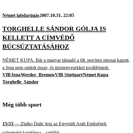
Német labdarúgás
2007.10.31. 22:05
TORGHELLE SÁNDOR GÓLJA IS
KELLETT A CÍMVÉDŐ
BÚCSÚZTATÁSÁHOZ
NÉMET KUPA. Bár a magyar támadó a 68. percben pirosat kapott,
a Jena nem omlott össze, és tizenegyesekkel továbbjutott.
VfB
Jena
Werder_Bremen
VfB Stuttgart
Német Kupa
Torghelle_Sándor
Még több sport
15:53
— Zlatko Dalic lesz az Egyesült Arab Emírségek
szövetségi kapitánya – sajtóhír