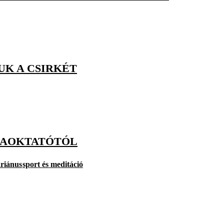
UK A CSIRKÉT
ÓGAOKTATÓTÓL
áriánus
sport és meditáció