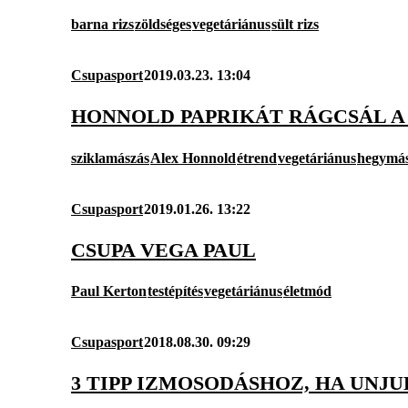
barna rizs
zöldséges
vegetáriánus
sült rizs
Csupasport
2019.03.23. 13:04
HONNOLD PAPRIKÁT RÁGCSÁL A
sziklamászás
Alex Honnold
étrend
vegetáriánus
hegymás
Csupasport
2019.01.26. 13:22
CSUPA VEGA PAUL
Paul Kerton
testépítés
vegetáriánus
életmód
Csupasport
2018.08.30. 09:29
3 TIPP IZMOSODÁSHOZ, HA UNJU