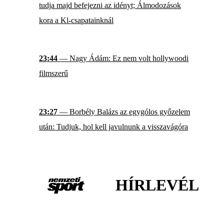
tudja majd befejezni az idényt; Álmodozások
kora a Kl-csapatainknál
23:44
— Nagy Ádám: Ez nem volt hollywoodi
filmszerű
23:27
— Borbély Balázs az egygólos győzelem
után: Tudjuk, hol kell javulnunk a visszavágóra
HÍRLEVÉL