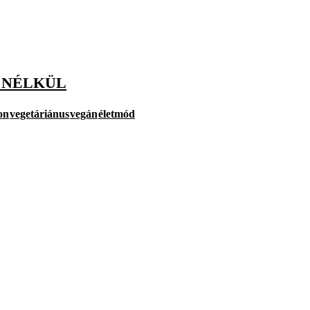
 NÉLKÜL
on
vegetáriánus
vegán
életmód