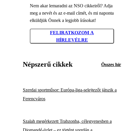
Nem akar lemaradni az NSO cikkeiről? Adja
meg a nevét és az e-mail címét, és mi naponta
elküldjük Önnek a legjobb írásokat!
FELIRATKOZOM A
HÍRLEVÉLRE
Népszerű cikkek
Összes hír
Szerdai sportműsor: Európa-liga-selejtezőt játszik a
Ferencváros
Szalah megérkezett Trabzonba, célegyenesben a
Diomandé-üzlet – ez történt szerdán a