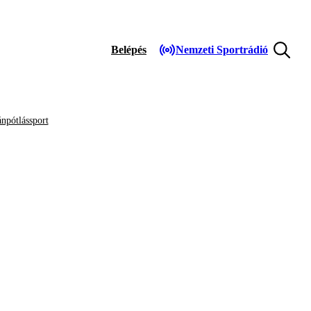
Belépés
Nemzeti Sportrádió
npótlássport