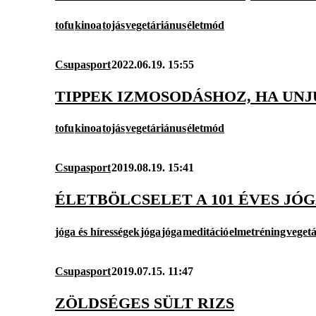
tofu
kinoa
tojás
vegetáriánus
életmód
Csupasport
2022.06.19. 15:55
TIPPEK IZMOSODÁSHOZ, HA UNJ
tofu
kinoa
tojás
vegetáriánus
életmód
Csupasport
2019.08.19. 15:41
ÉLETBÖLCSELET A 101 ÉVES J
jóga és hírességek
jóga
jóga
meditáció
elmetréning
veget
Csupasport
2019.07.15. 11:47
ZÖLDSÉGES SÜLT RIZS