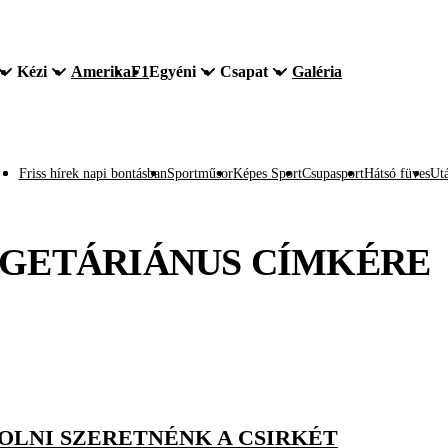
Kézi
Amerika
F1
Egyéni
Csapat
Galéria
Friss hírek napi bontásban
Sportműsor
Képes Sport
Csupasport
Hátsó füves
Utá
GETÁRIÁNUS
CÍMKÉRE
OLNI SZERETNÉNK A CSIRKÉT