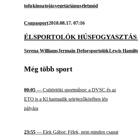
tofu
kinoa
tojás
vegetáriánus
életmód
Csupasport
2018.08.17. 07:16
ÉLSPORTOLÓK HÚSFOGYASZTÁS
Serena Williams
Jermain Defoe
sportolók
Lewis Hamilt
Még több sport
00:05
— Csütörtöki sportműsor: a DVSC és az
ETO is a Kl harmadik selejtezőkörében lép
pályára
23:55
— Elek Gábor: Félek, nem minden csapat