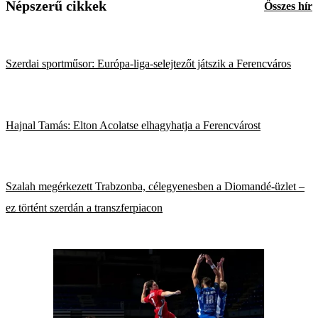
Népszerű cikkek
Összes hír
Szerdai sportműsor: Európa-liga-selejtezőt játszik a Ferencváros
Hajnal Tamás: Elton Acolatse elhagyhatja a Ferencvárost
Szalah megérkezett Trabzonba, célegyenesben a Diomandé-üzlet –
ez történt szerdán a transzferpiacon