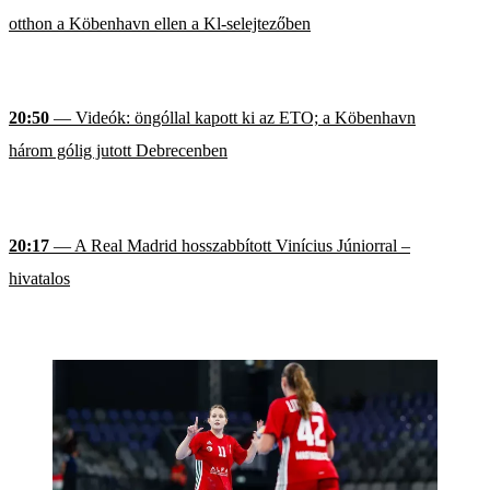
otthon a Köbenhavn ellen a Kl-selejtezőben
20:50
— Videók: öngóllal kapott ki az ETO; a Köbenhavn
három gólig jutott Debrecenben
20:17
— A Real Madrid hosszabbított Vinícius Júniorral –
hivatalos