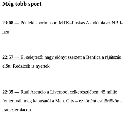
Még több sport
23:08
— Pénteki sportműsor: MTK–Puskás Akadémia az NB I-
ben
22:57
— El-selejtező: nagy előnyt szerzett a Benfica a rájátszás
előtt; Redzicék is nyertek
22:35
— Raúl Asencio a Liverpool célkeresztjében; 45 millió
fontért vált meg kapusától a Man. City – ez történt csütörtökön a
transzferpiacon