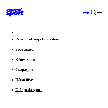
Friss hírek napi bontásban
Sportműsor
Képes Sport
Csupasport
Hátsó füves
Utánpótlássport