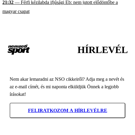
21:32
— Férfi kézilabda ifjúsági Eb: nem jutott elődöntőbe a
magyar csapat
HÍRLEVÉL
Nem akar lemaradni az NSO cikkeiről? Adja meg a nevét és
az e-mail címét, és mi naponta elküldjük Önnek a legjobb
írásokat!
FELIRATKOZOM A HÍRLEVÉLRE