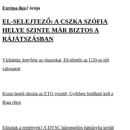
Európa-liga
2 órája
EL-SELEJTEZŐ: A CSZKA SZÓFIA
HELYE SZINTE MÁR BIZTOS A
RÁJÁTSZÁSBAN
Vízilabda: legyőzte az olaszokat, Eb-döntős az U20-as női
válogatott
Korai öngól okozta az ETO vesztét, Győrben fordítani kell a
Riga ellen
Elúsztak a remények? A DVSC háromgólos hátrányba került