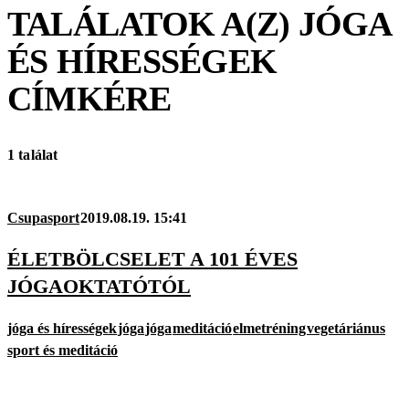
TALÁLATOK A(Z)
JÓGA
ÉS HÍRESSÉGEK
CÍMKÉRE
1 találat
Csupasport
2019.08.19. 15:41
ÉLETBÖLCSELET A 101 ÉVES
JÓGAOKTATÓTÓL
jóga és hírességek
jóga
jóga
meditáció
elmetréning
vegetáriánus
sport és meditáció