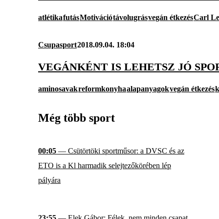
atlétika
futás
Motiváció
távolugrás
vegán étkezés
Carl L
Csupasport
2018.09.04. 18:04
VEGÁNKÉNT IS LEHETSZ JÓ SP
aminosavak
reformkonyha
alapanyagok
vegán étkezés
k
Még több sport
00:05
— Csütörtöki sportműsor: a DVSC és az
ETO is a Kl harmadik selejtezőkörében lép
pályára
23:55
— Elek Gábor: Félek, nem minden csapat