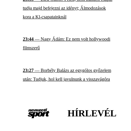
tudja majd befejezni az idényt; Álmodozások
kora a Kl-csapatainknál
23:44
— Nagy Ádám: Ez nem volt hollywoodi
filmszerű
23:27
— Borbély Balázs az egygólos győzelem
után: Tudjuk, hol kell javulnunk a visszavágóra
HÍRLEVÉL