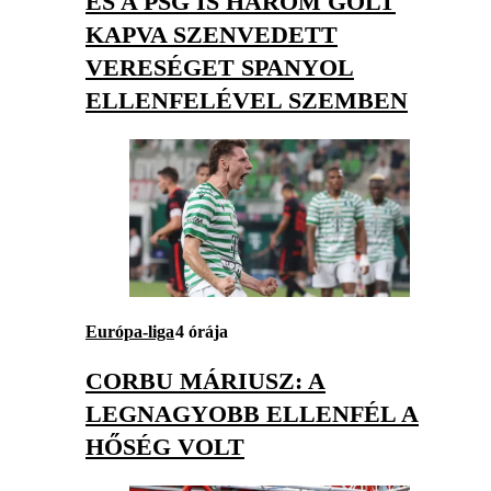
ÉS A PSG IS HÁROM GÓLT
KAPVA SZENVEDETT
VERESÉGET SPANYOL
ELLENFELÉVEL SZEMBEN
Európa-liga
4 órája
CORBU MÁRIUSZ: A
LEGNAGYOBB ELLENFÉL A
HŐSÉG VOLT