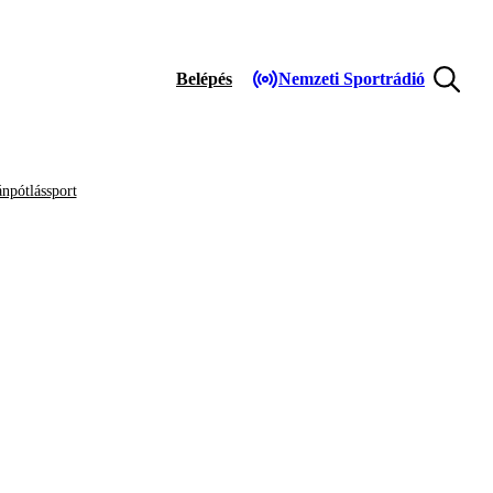
Belépés
Nemzeti Sportrádió
npótlássport
E