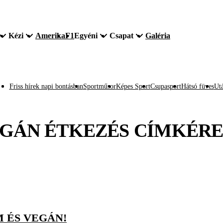
Kézi
Amerika
F1
Egyéni
Csapat
Galéria
Friss hírek napi bontásban
Sportműsor
Képes Sport
Csupasport
Hátsó füves
Utá
GÁN ÉTKEZÉS
CÍMKÉR
 ÉS VEGÁN!