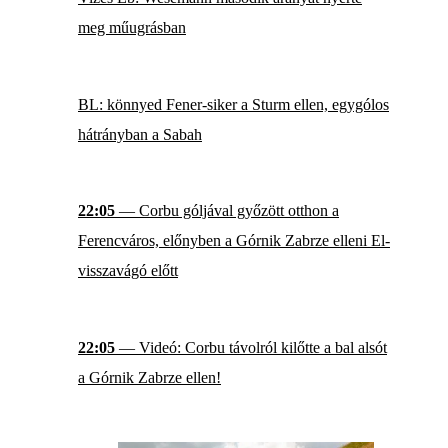
meg műugrásban
BL: könnyed Fener-siker a Sturm ellen, egygólos
hátrányban a Sabah
22:05
— Corbu góljával győzött otthon a
Ferencváros, előnyben a Górnik Zabrze elleni El-
visszavágó előtt
22:05
— Videó: Corbu távolról kilőtte a bal alsót
a Górnik Zabrze ellen!