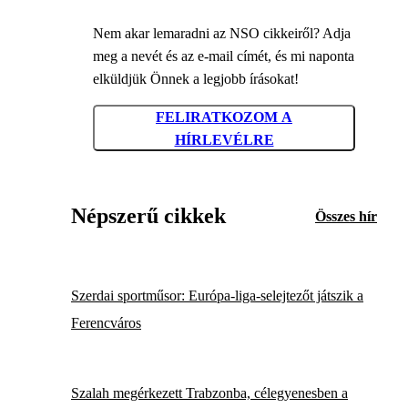
Nem akar lemaradni az NSO cikkeiről? Adja
meg a nevét és az e-mail címét, és mi naponta
elküldjük Önnek a legjobb írásokat!
FELIRATKOZOM A
HÍRLEVÉLRE
Népszerű cikkek
Összes hír
Szerdai sportműsor: Európa-liga-selejtezőt játszik a
Ferencváros
Szalah megérkezett Trabzonba, célegyenesben a