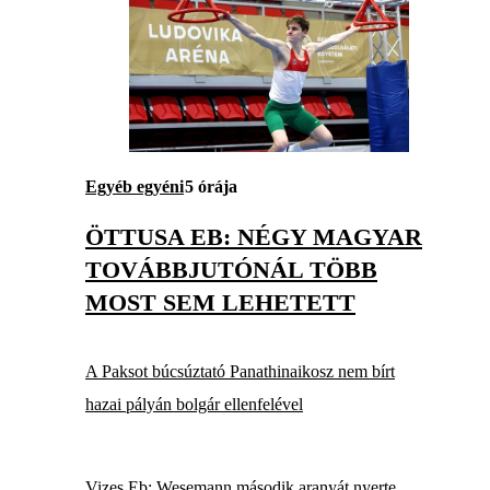
Egyéb egyéni
5 órája
ÖTTUSA EB: NÉGY MAGYAR
TOVÁBBJUTÓNÁL TÖBB
MOST SEM LEHETETT
A Paksot búcsúztató Panathinaikosz nem bírt
hazai pályán bolgár ellenfelével
Vizes Eb: Wesemann második aranyát nyerte