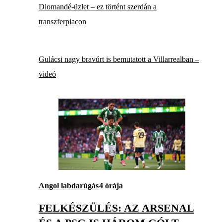
Diomandé-üzlet – ez történt szerdán a
transzferpiacon
Gulácsi nagy bravúrt is bemutatott a Villarrealban –
videó
Angol labdarúgás
4 órája
FELKÉSZÜLÉS: AZ ARSENAL