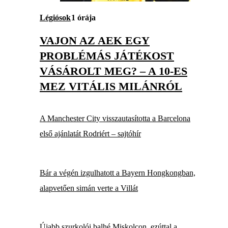
Légiósok
1 órája
VAJON AZ AEK EGY
PROBLÉMÁS JÁTÉKOST
VÁSÁROLT MEG? – A 10-ES
MEZ VITÁLIS MILÁNRÓL
A Manchester City visszautasította a Barcelona
első ajánlatát Rodriért – sajtóhír
Bár a végén izgulhatott a Bayern Hongkongban,
alapvetően simán verte a Villát
Újabb szurkolói balhé Miskolcon, ezúttal a