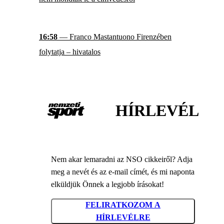
16:58
— Franco Mastantuono Firenzében
folytatja – hivatalos
HÍRLEVÉL
Nem akar lemaradni az NSO cikkeiről? Adja
meg a nevét és az e-mail címét, és mi naponta
elküldjük Önnek a legjobb írásokat!
FELIRATKOZOM A
HÍRLEVÉLRE