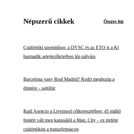
Népszerű cikkek
Összes hír
Csütörtöki sportműsor: a DVSC és az ETO is a Kl
harmadik selejtezőkörében lép pályára
Barcelona vagy Real Madrid? Rodri meghozta a
döntést – sajtóhír
Raúl Asencio a Liverpool célkeresztjében; 45 millió
fontért vált meg kapusától a Man. City – ez történt
csütörtökön a transzferpiacon