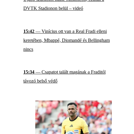
DVTK Stadionon belül – videó
15:42
— Vinícius ott van a Real Fradi elleni
keretében, Mbappé, Diomandé és Bellingham
nincs
15:34
— Csapatot talált magának a Fraditól
távozó belső védő