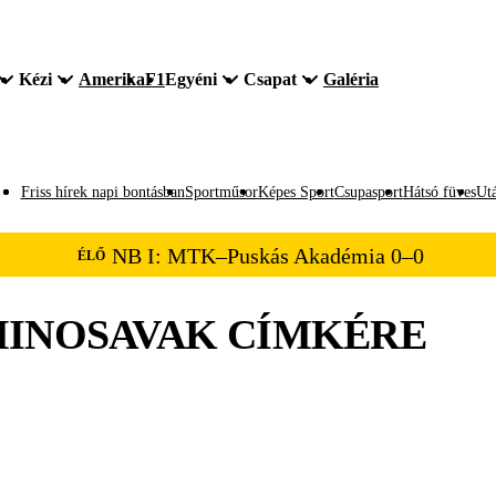
Kézi
Amerika
F1
Egyéni
Csapat
Galéria
Friss hírek napi bontásban
Sportműsor
Képes Sport
Csupasport
Hátsó füves
Utá
NB I: MTK–Puskás Akadémia 0–0
ÉLŐ
INOSAVAK
CÍMKÉRE