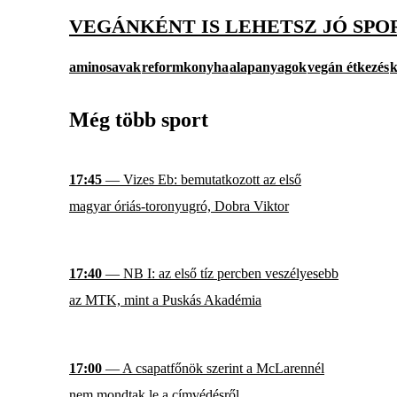
VEGÁNKÉNT IS LEHETSZ JÓ SP
aminosavak
reformkonyha
alapanyagok
vegán étkezés
k
Még több sport
17:45
— Vizes Eb: bemutatkozott az első
magyar óriás-toronyugró, Dobra Viktor
17:40
— NB I: az első tíz percben veszélyesebb
az MTK, mint a Puskás Akadémia
17:00
— A csapatfőnök szerint a McLarennél
nem mondtak le a címvédésről