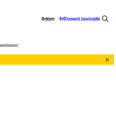
Belépés
Nemzeti Sportrádió
npótlássport