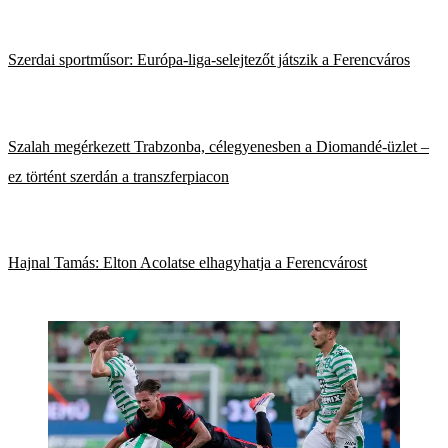
Szerdai sportműsor: Európa-liga-selejtezőt játszik a Ferencváros
Szalah megérkezett Trabzonba, célegyenesben a Diomandé-üzlet –
ez történt szerdán a transzferpiacon
Hajnal Tamás: Elton Acolatse elhagyhatja a Ferencvárost