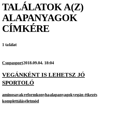
TALÁLATOK A(Z)
ALAPANYAGOK
CÍMKÉRE
1 találat
Csupasport
2018.09.04. 18:04
VEGÁNKÉNT IS LEHETSZ JÓ
SPORTOLÓ
aminosavak
reformkonyha
alapanyagok
vegán étkezés
komplettálás
életmód