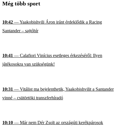
Még több sport
10:42
— Yaakobishvili Áron iránt érdeklődik a Racing
Santander – sajtóhír
10:41
— Calafiori Vinícius esetleges érkezéséről: Ilyen
játékosokra van szükségünk!
10:31
— Vitálist ma bejelenthetik, Yaakobishvilit a Santander
vinné – csütörtöki transzferhíradó
10:10
— Már nem Dér Zsolt az országúti kerékpárosok