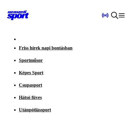
Friss hírek napi bontásban
Sportműsor
Képes Sport
Csupasport
Hátsó füves
Utánpótlássport