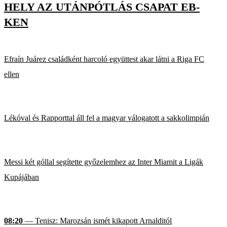
HELY AZ UTÁNPÓTLÁS CSAPAT EB-
KEN
Efraín Juárez családként harcoló együttest akar látni a Riga FC
ellen
Lékóval és Rapporttal áll fel a magyar válogatott a sakkolimpián
Messi két góllal segítette győzelemhez az Inter Miamit a Ligák
Kupájában
08:20
— Tenisz: Marozsán ismét kikapott Arnalditól