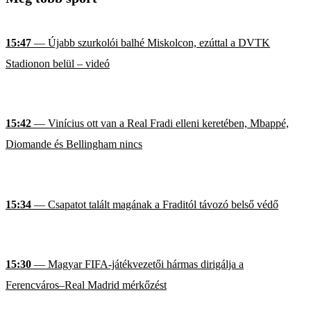
15:47
— Újabb szurkolói balhé Miskolcon, ezúttal a DVTK
Stadionon belül – videó
15:42
— Vinícius ott van a Real Fradi elleni keretében, Mbappé,
Diomande és Bellingham nincs
15:34
— Csapatot talált magának a Fraditól távozó belső védő
15:30
— Magyar FIFA-játékvezetői hármas dirigálja a
Ferencváros–Real Madrid mérkőzést