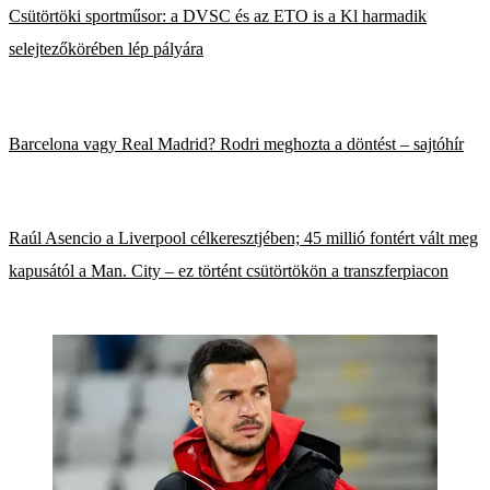
Csütörtöki sportműsor: a DVSC és az ETO is a Kl harmadik
selejtezőkörében lép pályára
Barcelona vagy Real Madrid? Rodri meghozta a döntést – sajtóhír
Raúl Asencio a Liverpool célkeresztjében; 45 millió fontért vált meg
kapusától a Man. City – ez történt csütörtökön a transzferpiacon