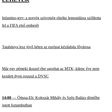
Infantino-terv: a norvég szövetség elnöke lemondásra szólította
fel a FIFA első emberét
Tatabánya lesz jövő héten az európai kézilabda fővárosa
Már egy pénteki iksszel élre ugorhat az MTK; kilenc éve nem
kezdett ilyen rosszul a DVSC
14:00
— Öttusa-Eb: Koleszár Mihály és Szép Balázs döntőbe
jutott Isztambulban