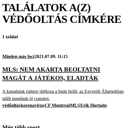
TALÁLATOK A(Z)
VÉDŐOLTÁS
CÍMKÉRE
1 találat
Minden más foci
2021.07.09. 11:15
MLS: NEM AKARTA BEOLTATNI
MAGÁT A JÁTÉKOS, ELADTÁK
A kanadaiak rutinos játékosa a ligán belül, az Egyesült Államokban
talált magának új csapatot.
védőoltás
koronavírus
CF Montreal
MLS
Erik Hurtado
Még több sport