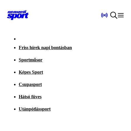
Friss hírek napi bontásban
Sportműsor
Képes Sport
Csupasport
Hátsó füves
Utánpótlássport