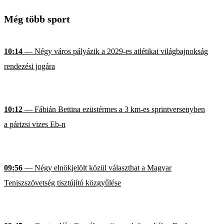
Még több sport
10:14
— Négy város pályázik a 2029-es atlétikai világbajnokság
rendezési jogára
10:12
— Fábián Bettina ezüstérmes a 3 km-es sprintversenyben
a párizsi vizes Eb-n
09:56
— Négy elnökjelölt közül választhat a Magyar
Teniszszövetség tisztújító közgyűlése