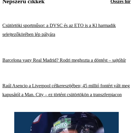
Népszerű cikkek
Összes hír
Csütörtöki sportműsor: a DVSC és az ETO is a Kl harmadik
selejtezőkörében lép pályára
Barcelona vagy Real Madrid? Rodri meghozta a döntést – sajtóhír
Raúl Asencio a Liverpool célkeresztjében; 45 millió fontért vált meg
kapusától a Man. City – ez történt csütörtökön a transzferpiacon