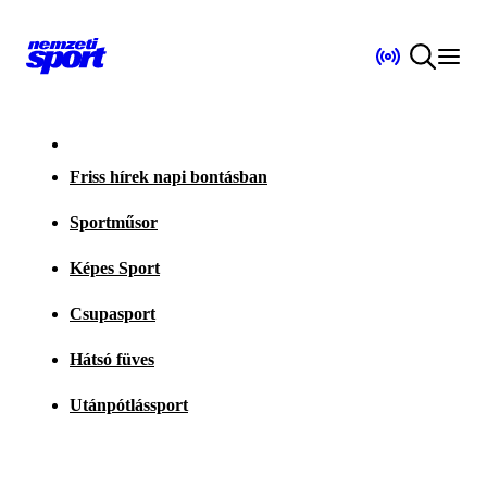
Friss hírek napi bontásban
Sportműsor
Képes Sport
Csupasport
Hátsó füves
Utánpótlássport