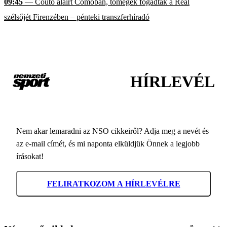
09:45
— Couto aláírt Comóban, tömegek fogadták a Real
szélsőjét Firenzében – pénteki transzferhíradó
HÍRLEVÉL
Nem akar lemaradni az NSO cikkeiről? Adja meg a nevét és
az e-mail címét, és mi naponta elküldjük Önnek a legjobb
írásokat!
FELIRATKOZOM A HÍRLEVÉLRE