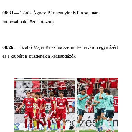
08:33
— Török Ágnes: Bármennyire is furcsa, már a
rutinosabbak közé tartozom
08:26
— Szabó-Májer Krisztina szerint Fehérváron egymásért
és a klubért is küzdenek a kézilabdázók