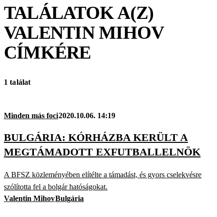
TALÁLATOK A(Z)
VALENTIN MIHOV
CÍMKÉRE
1 találat
Minden más foci
2020.10.06. 14:19
BULGÁRIA: KÓRHÁZBA KERÜLT A
MEGTÁMADOTT EXFUTBALLELNÖK
A BFSZ közleményében elítélte a támadást, és gyors cselekvésre
szólította fel a bolgár hatóságokat.
Valentin Mihov
Bulgária