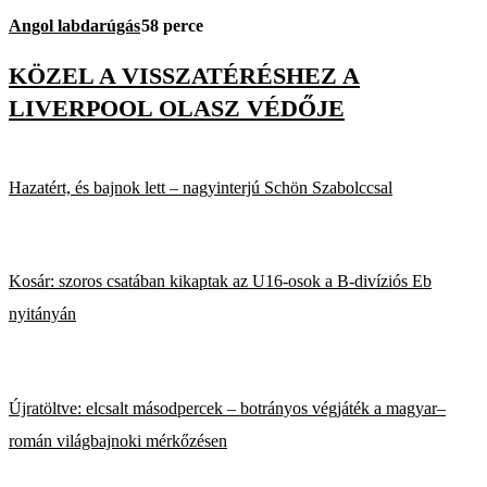
Angol labdarúgás
58 perce
KÖZEL A VISSZATÉRÉSHEZ A
LIVERPOOL OLASZ VÉDŐJE
Hazatért, és bajnok lett – nagyinterjú Schön Szabolccsal
Kosár: szoros csatában kikaptak az U16-osok a B-divíziós Eb
nyitányán
Újratöltve: elcsalt másodpercek – botrányos végjáték a magyar–
román világbajnoki mérkőzésen