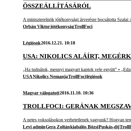
ÖSSZEÁLLÍTÁSÁRÓL
A miniszterelnök jótékonysági árverésre bocsátotta Szala
Orbán Viktor
jótékonyság
TrollFoci
Légiósok
2016.12.21. 10:18
USA: NIKOLICS ALÁÍRT, MEGÉ
„Ha tudnátok, mennyi magyart kaptok vele együtt” • „Edző
USA
Nikolics Nemanja
TrollFoci
légiósok
Magyar válogatott
2016.11.10. 10:36
TROLLFOCI: GERÁNAK MEGSZAV
A netes voksolásokon verhetetlenek vagyunk? Hogyan terem
Levi admin
Gera Zoltán
kiabálós Bözsi
Puskás-díj
Troll