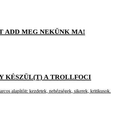
T ADD MEG NEKÜNK MA!
GY KÉSZÜL(T) A TROLLFOCI
cos alapítóit: kezdetek, nehézségek, sikerek, kritikusok.