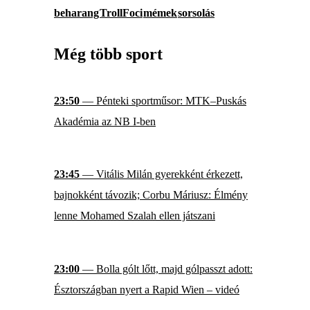
beharang
TrollFoci
mémek
sorsolás
Még több sport
23:50
— Pénteki sportműsor: MTK–Puskás
Akadémia az NB I-ben
23:45
— Vitális Milán gyerekként érkezett,
bajnokként távozik; Corbu Máriusz: Élmény
lenne Mohamed Szalah ellen játszani
23:00
— Bolla gólt lőtt, majd gólpasszt adott:
Észtországban nyert a Rapid Wien – videó