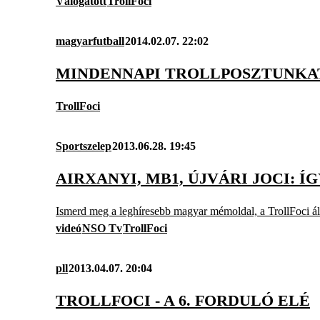
Válogatott
TrollFoci
magyarfutball
2014.02.07. 22:02
MINDENNAPI TROLLPOSZTUNKA
TrollFoci
Sportszelep
2013.06.28. 19:45
AIRXANYI, MB1, ÚJVÁRI JOCI: Í
Ismerd meg a leghíresebb magyar mémoldal, a TrollFoci álar
videó
NSO Tv
TrollFoci
pll
2013.04.07. 20:04
TROLLFOCI - A 6. FORDULÓ ELÉ