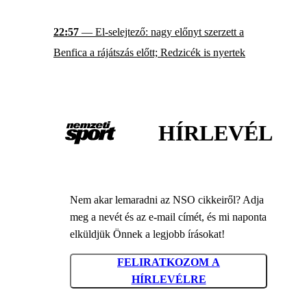
22:57
— El-selejtező: nagy előnyt szerzett a
Benfica a rájátszás előtt; Redzicék is nyertek
HÍRLEVÉL
Nem akar lemaradni az NSO cikkeiről? Adja
meg a nevét és az e-mail címét, és mi naponta
elküldjük Önnek a legjobb írásokat!
FELIRATKOZOM A
HÍRLEVÉLRE