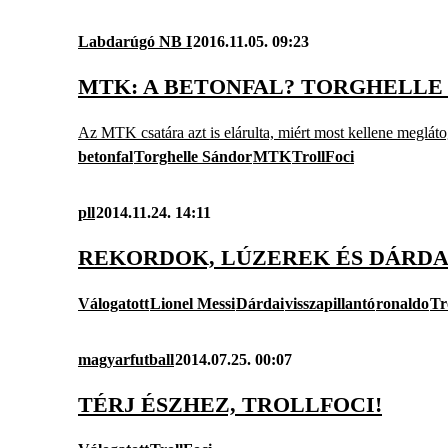
Labdarúgó NB I
2016.11.05. 09:23
MTK: A BETONFAL? TORGHELLE
Az MTK csatára azt is elárulta, miért most kellene megláto
betonfal
Torghelle Sándor
MTK
TrollFoci
pll
2014.11.24. 14:11
REKORDOK, LÚZEREK ÉS DÁRDA
Válogatott
Lionel Messi
Dárdai
visszapillantó
ronaldo
Tr
magyarfutball
2014.07.25. 00:07
TÉRJ ÉSZHEZ, TROLLFOCI!