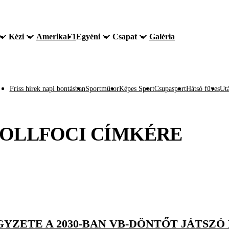
Kézi
Amerika
F1
Egyéni
Csapat
Galéria
Friss hírek napi bontásban
Sportműsor
Képes Sport
Csupasport
Hátsó füves
Utá
OLLFOCI
CÍMKÉRE
GYZETE A 2030-BAN VB-DÖNTŐT JÁTSZ