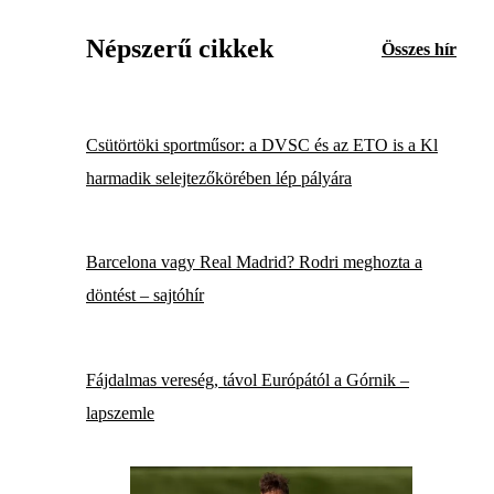
Népszerű cikkek
Összes hír
Csütörtöki sportműsor: a DVSC és az ETO is a Kl
harmadik selejtezőkörében lép pályára
Barcelona vagy Real Madrid? Rodri meghozta a
döntést – sajtóhír
Fájdalmas vereség, távol Európától a Górnik –
lapszemle