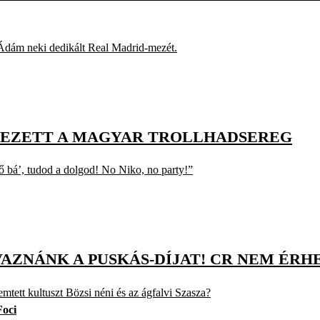
i Ádám neki dedikált Real Madrid-mezét.
RKEZETT A MAGYAR TROLLHADSEREG
 bá’, tudod a dolgod! No Niko, no party!”
AZNÁNK A PUSKÁS-DÍJAT! CR NEM ÉRH
tett kultuszt Bözsi néni és az ágfalvi Szasza?
Foci