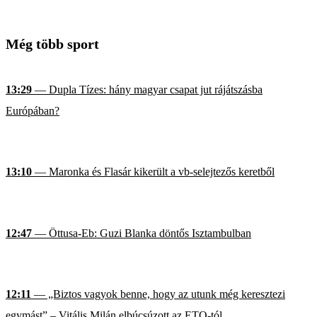
Még több sport
13:29
— Dupla Tízes: hány magyar csapat jut rájátszásba
Európában?
13:10
— Maronka és Flasár kikerült a vb-selejtezős keretből
12:47
— Öttusa-Eb: Guzi Blanka döntős Isztambulban
12:11
— „Biztos vagyok benne, hogy az utunk még keresztezi
egymást” – Vitális Milán elbúcsúzott az ETO-tól