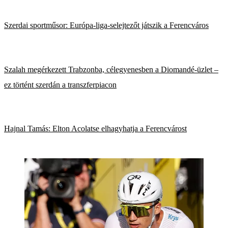
Szerdai sportműsor: Európa-liga-selejtezőt játszik a Ferencváros
Szalah megérkezett Trabzonba, célegyenesben a Diomandé-üzlet –
ez történt szerdán a transzferpiacon
Hajnal Tamás: Elton Acolatse elhagyhatja a Ferencvárost