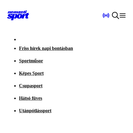
Friss hírek napi bontásban
Sportműsor
Képes Sport
Csupasport
Hátsó füves
Utánpótlássport