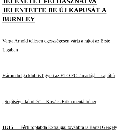
JELENETÉT FELHASZNÁLVA
JELENTETTE BE ÚJ KAPUSÁT A
BURNLEY
Varga Arnold teljesen egészségesen várja a rajtot az Erste
Ligában
Három belga klub is figyeli az ETO FC támadóját – sajtóhír
„Segítséget kérni ér” – Kovács Erika mentáltréner
11:15
— Férfi röplabda Extraliga: továbbra is Bartal Gergely