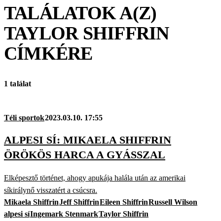
TALÁLATOK A(Z)
TAYLOR SHIFFRIN
CÍMKÉRE
1 találat
Téli sportok
2023.03.10. 17:55
ALPESI SÍ: MIKAELA SHIFFRIN
ÖRÖKÖS HARCA A GYÁSSZAL
Elképesztő történet, ahogy apukája halála után az amerikai
síkirálynő visszatért a csúcsra.
Mikaela Shiffrin
Jeff Shiffrin
Eileen Shiffrin
Russell Wilson
alpesi sí
Ingemark Stenmark
Taylor Shiffrin