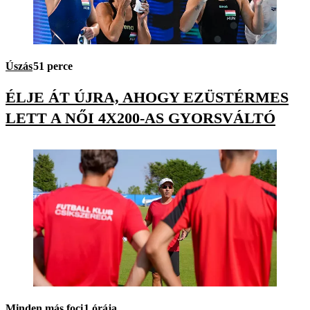
Úszás
51 perce
ÉLJE ÁT ÚJRA, AHOGY EZÜSTÉRMES
LETT A NŐI 4X200-AS GYORSVÁLTÓ
Minden más foci
1 órája