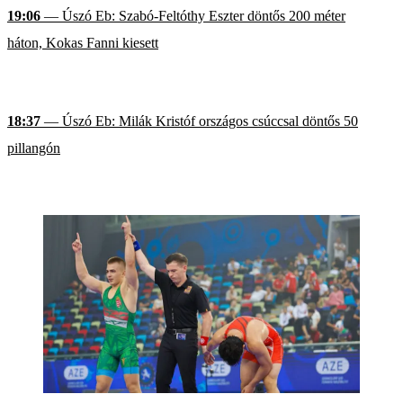
19:06
— Úszó Eb: Szabó-Feltóthy Eszter döntős 200 méter
háton, Kokas Fanni kiesett
18:37
— Úszó Eb: Milák Kristóf országos csúccsal döntős 50
pillangón