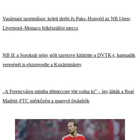
Vasárnapi sportműsor: keleti derbi és Paks–Honvéd az NB I-ben;
Liverpool–Monaco felkészülési meccs
NB II: a Soroksár négy gólt szerezve kitütötte a DVTK-t, harmadik
vereségét is elszenvedte a Kozármisleny
„A Ferencváros mintha tétmeccsre jött volna ki” – így látták a Real
Madrid–FTC mérkőzést a spanyol újságírók