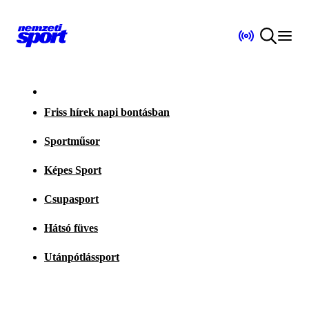
Friss hírek napi bontásban
Sportműsor
Képes Sport
Csupasport
Hátsó füves
Utánpótlássport