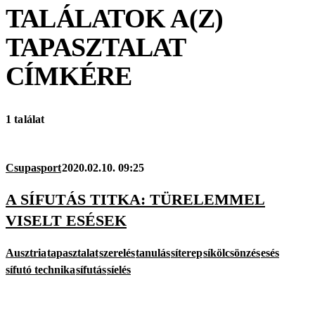
TALÁLATOK A(Z)
TAPASZTALAT
CÍMKÉRE
1 találat
Csupasport
2020.02.10. 09:25
A SÍFUTÁS TITKA: TÜRELEMMEL
VISELT ESÉSEK
Ausztria
tapasztalat
szerelés
tanulás
síterep
síkölcsönzés
esés
sífutó technika
sífutás
síelés