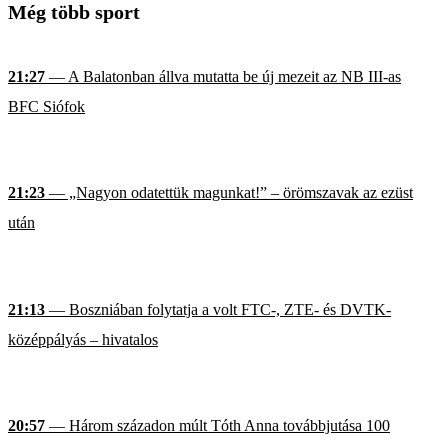
Még több sport
21:27
— A Balatonban állva mutatta be új mezeit az NB III-as
BFC Siófok
21:23
— „Nagyon odatettük magunkat!” – örömszavak az ezüst
után
21:13
— Boszniában folytatja a volt FTC-, ZTE- és DVTK-
középpályás – hivatalos
20:57
— Három századon múlt Tóth Anna továbbjutása 100