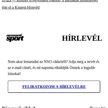
17:25
— Kétszer is egyenlített Pakson, a harmadik döntetlenjét
érte el a Kispest-Honvéd
HÍRLEVÉL
Nem akar lemaradni az NSO cikkeiről? Adja meg a nevét és
az e-mail címét, és mi naponta elküldjük Önnek a legjobb
írásokat!
FELIRATKOZOM A HÍRLEVÉLRE