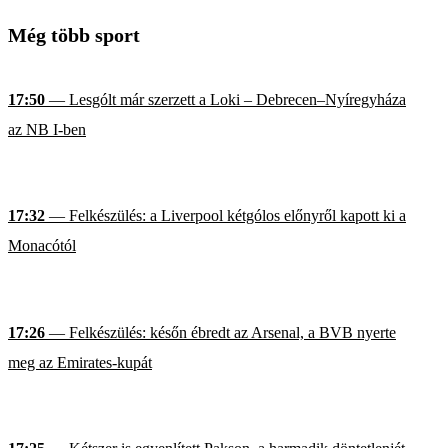
Még több sport
17:50
— Lesgólt már szerzett a Loki – Debrecen–Nyíregyháza
az NB I-ben
17:32
— Felkészülés: a Liverpool kétgólos előnyről kapott ki a
Monacótól
17:26
— Felkészülés: későn ébredt az Arsenal, a BVB nyerte
meg az Emirates-kupát