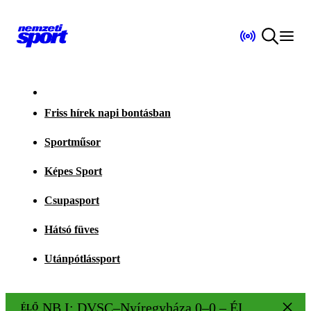
Friss hírek napi bontásban
Sportműsor
Képes Sport
Csupasport
Hátsó füves
Utánpótlássport
NB I: DVSC–Nyíregyháza 0–0 – ÉLŐ!
ÉLŐ