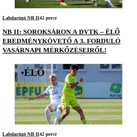
Labdarúgó NB II
42 perce
NB II: SOROKSÁRON A DVTK – ÉLŐ
EREDMÉNYKÖVETŐ A 3. FORDULÓ
VASÁRNAPI MÉRKŐZÉSEIRŐL!
•
ÉLŐ
Labdarúgó NB II
42 perce