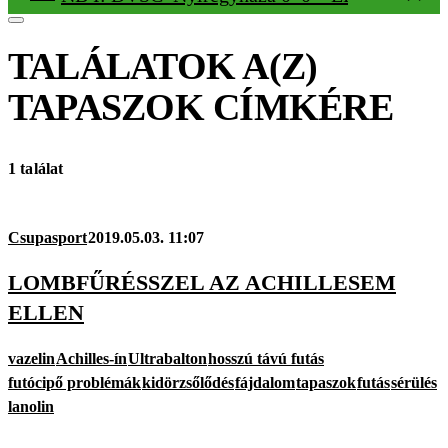
TALÁLATOK A(Z)
TAPASZOK
CÍMKÉRE
1 találat
Csupasport
2019.05.03. 11:07
LOMBFŰRÉSSZEL AZ ACHILLESEM
ELLEN
vazelin
Achilles-ín
Ultrabalton
hosszú távú futás
futócipő problémák
kidörzsőlődés
fájdalom
tapaszok
futás
sérülés
lanolin