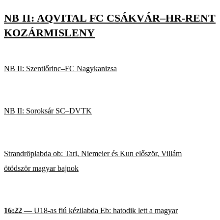
NB II: AQVITAL FC CSÁKVÁR–HR-RENT
KOZÁRMISLENY
NB II: Szentlőrinc–FC Nagykanizsa
NB II: Soroksár SC–DVTK
Strandröplabda ob: Tari, Niemeier és Kun először, Villám
ötödször magyar bajnok
16:22
— U18-as fiú kézilabda Eb: hatodik lett a magyar