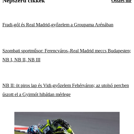
Népszerű cikkek
Összes hír
Fradi-gól és Real Madrid-győzelem a Groupama Arénában
Szombati sportműsor: Ferencváros–Real Madrid meccs Budapesten;
NB I, NB II, NB III
NB II: öt piros lap és Vidi-győzelem Fehérváron; az utolsó percben
úszott el a Gyirmót hibátlan mérlege