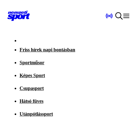
Friss hírek napi bontásban
Sportműsor
Képes Sport
Csupasport
Hátsó füves
Utánpótlássport