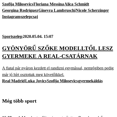
Szofija Milosevics
Floriana Messina
Alica Schmidt
Georgina Rodríguez
Ginevra Lambruschi
Nicole Scherzinger
Instagram
szelepcsaj
Sportszelep
2020.05.04. 15:07
GYÖNYÖRŰ SZŐKE MODELLTŐL LESZ
GYERMEKE A REAL-CSATÁRNAK
A fiatal pár nyáron kezdett el randizni egymással, nemrégiben pedig
már jó hírt osztottak meg követőikkel.
Real Madrid
Luka Jovics
Szofija Milosevics
gyermekáldás
Még több sport