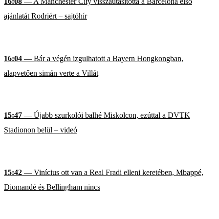
16:08
— A Manchester City visszautasította a Barcelona első
ajánlatát Rodriért – sajtóhír
16:04
— Bár a végén izgulhatott a Bayern Hongkongban,
alapvetően simán verte a Villát
15:47
— Újabb szurkolói balhé Miskolcon, ezúttal a DVTK
Stadionon belül – videó
15:42
— Vinícius ott van a Real Fradi elleni keretében, Mbappé,
Diomandé és Bellingham nincs