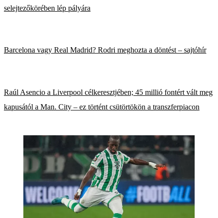
selejtezőkörében lép pályára
Barcelona vagy Real Madrid? Rodri meghozta a döntést – sajtóhír
Raúl Asencio a Liverpool célkeresztjében; 45 millió fontért vált meg
kapusától a Man. City – ez történt csütörtökön a transzferpiacon