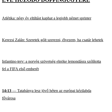
Atlétika: négy év eltiltást kaphat a legjobb német sprinter
Kerezsi Zalán: Szeretek gólt szerezni, élvezem, ha csatár lehetek
Infantino-terv: a norvég szövetség elnöke lemondásra szólította
fel a FIFA első emberét
14:13
— Tatabánya lesz jövő héten az európai kézilabda
fővárosa