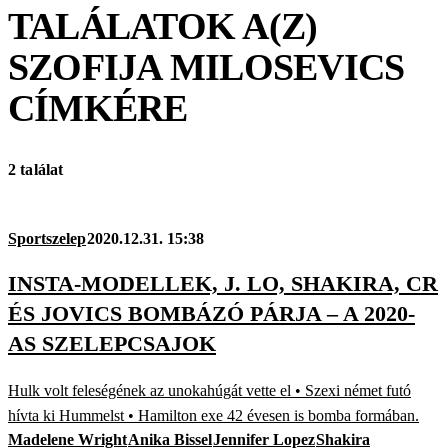
TALÁLATOK A(Z)
SZOFIJA MILOSEVICS
CÍMKÉRE
2 találat
Sportszelep
2020.12.31. 15:38
INSTA-MODELLEK, J. LO, SHAKIRA, CR
ÉS JOVICS BOMBÁZÓ PÁRJA – A 2020-
AS SZELEPCSAJOK
Hulk volt feleségének az unokahúgát vette el • Szexi német futó
hívta ki Hummelst • Hamilton exe 42 évesen is bomba formában.
Madelene Wright
Anika Bissel
Jennifer Lopez
Shakira