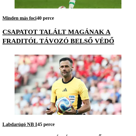
Minden más foci
40 perce
CSAPATOT TALÁLT MAGÁNAK A
FRADITÓL TÁVOZÓ BELSŐ VÉDŐ
Labdarúgó NB I
45 perce