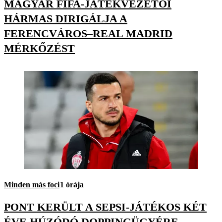
MAGYAR FIFA-JÁTÉKVEZETŐI
HÁRMAS DIRIGÁLJA A
FERENCVÁROS–REAL MADRID
MÉRKŐZÉST
Minden más foci
1 órája
PONT KERÜLT A SEPSI-JÁTÉKOS KÉT
ÉVE HÚZÓDÓ DOPPINGÜGYÉRE