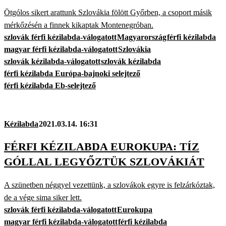
Ötgólos sikert arattunk Szlovákia fölött Győrben, a csoport másik
mérkőzésén a finnek kikaptak Montenegróban.
szlovák férfi kézilabda-válogatott
Magyarország
férfi kézilabda
magyar férfi kézilabda-válogatott
Szlovákia
szlovák kézilabda-válogatott
szlovák kézilabda
férfi kézilabda Európa-bajnoki selejtező
férfi kézilabda Eb-selejtező
Kézilabda
2021.03.14. 16:31
FÉRFI KÉZILABDA EUROKUPA: TÍZ
GÓLLAL LEGYŐZTÜK SZLOVÁKIÁT
A szünetben néggyel vezettünk, a szlovákok egyre is felzárkóztak,
de a vége sima siker lett.
szlovák férfi kézilabda-válogatott
Eurokupa
magyar férfi kézilabda-válogatott
férfi kézilabda