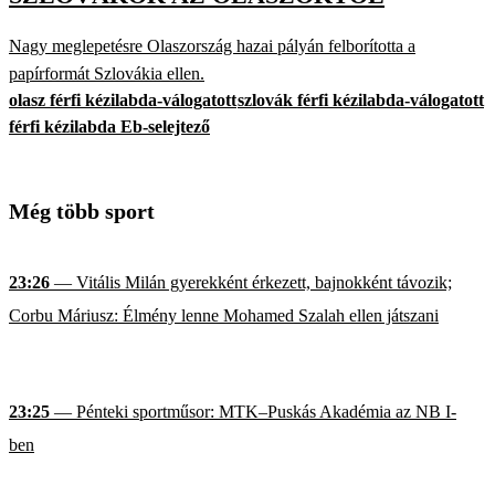
Nagy meglepetésre Olaszország hazai pályán felborította a
papírformát Szlovákia ellen.
olasz férfi kézilabda-válogatott
szlovák férfi kézilabda-válogatott
férfi kézilabda Eb-selejtező
Még több sport
23:26
— Vitális Milán gyerekként érkezett, bajnokként távozik;
Corbu Máriusz: Élmény lenne Mohamed Szalah ellen játszani
23:25
— Pénteki sportműsor: MTK–Puskás Akadémia az NB I-
ben