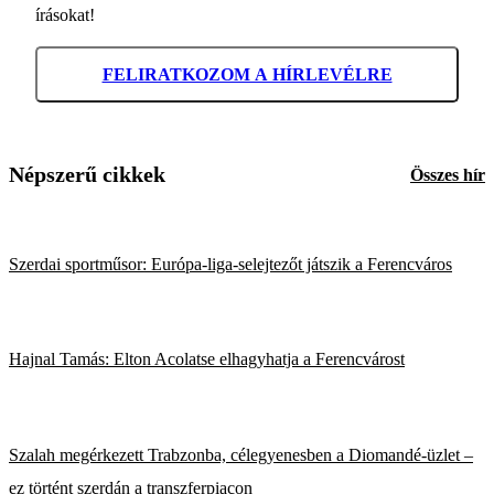
írásokat!
FELIRATKOZOM A HÍRLEVÉLRE
Népszerű cikkek
Összes hír
Szerdai sportműsor: Európa-liga-selejtezőt játszik a Ferencváros
Hajnal Tamás: Elton Acolatse elhagyhatja a Ferencvárost
Szalah megérkezett Trabzonba, célegyenesben a Diomandé-üzlet –
ez történt szerdán a transzferpiacon