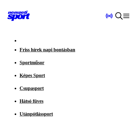
Friss hírek napi bontásban
Sportműsor
Képes Sport
Csupasport
Hátsó füves
Utánpótlássport