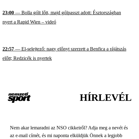
23:00
— Bolla gólt lőtt, majd gólpasszt adott: Észtországban
nyert a Rapid Wien – videó
22:57
— El-selejtező: nagy előnyt szerzett a Benfica a rájátszás
előtt; Redzicék is nyertek
HÍRLEVÉL
Nem akar lemaradni az NSO cikkeiről? Adja meg a nevét és
az e-mail címét, és mi naponta elküldjük Önnek a legjobb