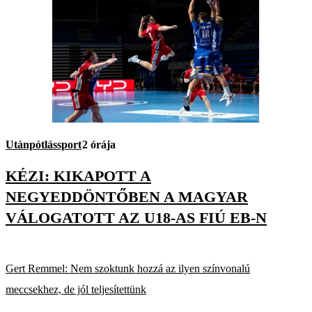
Utánpótlássport
2 órája
KÉZI: KIKAPOTT A
NEGYEDDÖNTŐBEN A MAGYAR
VÁLOGATOTT AZ U18-AS FIÚ EB-N
Gert Remmel: Nem szoktunk hozzá az ilyen színvonalú
meccsekhez, de jól teljesítettünk