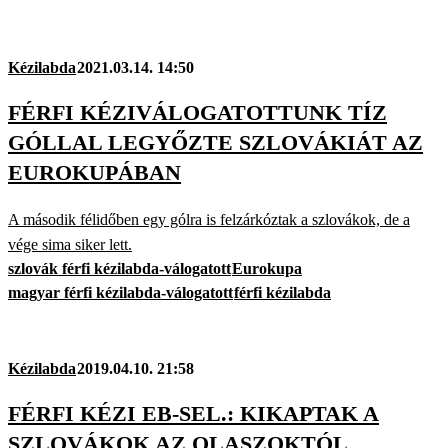
Kézilabda
2021.03.14. 14:50
FÉRFI KÉZIVÁLOGATOTTUNK TÍZ
GÓLLAL LEGYŐZTE SZLOVÁKIÁT AZ
EUROKUPÁBAN
A második félidőben egy gólra is felzárkóztak a szlovákok, de a
vége sima siker lett.
szlovák férfi kézilabda-válogatott
Eurokupa
magyar férfi kézilabda-válogatott
férfi kézilabda
Kézilabda
2019.04.10. 21:58
FÉRFI KÉZI EB-SEL.: KIKAPTAK A
SZLOVÁKOK AZ OLASZOKTÓL