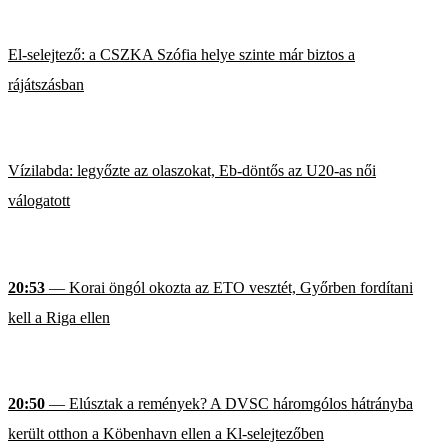
El-selejtező: a CSZKA Szófia helye szinte már biztos a
rájátszásban
Vízilabda: legyőzte az olaszokat, Eb-döntős az U20-as női
válogatott
20:53
— Korai öngól okozta az ETO vesztét, Győrben fordítani
kell a Riga ellen
20:50
— Elúsztak a remények? A DVSC háromgólos hátrányba
került otthon a Köbenhavn ellen a Kl-selejtezőben