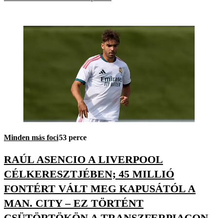
Minden más foci
53 perce
RAÚL ASENCIO A LIVERPOOL
CÉLKERESZTJÉBEN; 45 MILLIÓ
FONTÉRT VÁLT MEG KAPUSÁTÓL A
MAN. CITY – EZ TÖRTÉNT
CSÜTÖRTÖKÖN A TRANSZFERPIACON