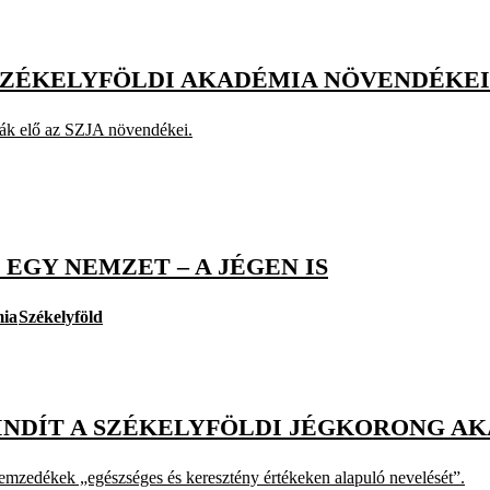
SZÉKELYFÖLDI AKADÉMIA NÖVENDÉKEI
ták elő az SZJA növendékei.
 EGY NEMZET – A JÉGEN IS
mia
Székelyföld
 INDÍT A SZÉKELYFÖLDI JÉGKORONG A
nemzedékek „egészséges és keresztény értékeken alapuló nevelését”.