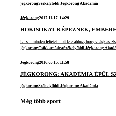
jégkorong
Székelyföldi Jégkorong Akadémia
Jégkorong
2017.11.17. 14:29
HOKISOKAT KÉPEZNEK, EMBER
Lassan minden feltétel adott lesz ahhoz, hogy világklasszis
jégkorong
Csíkkarcfalva
Székelyföldi Jégkorong Akad
Jégkorong
2016.05.15. 11:58
JÉGKORONG: AKADÉMIA ÉPÜL 
jégkorong
Székelyföldi Jégkorong Akadémia
Még több sport