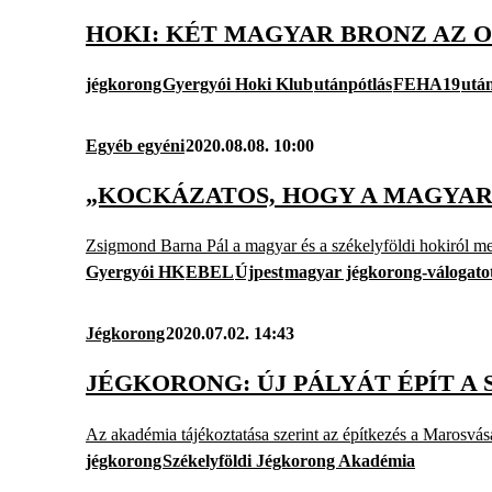
HOKI: KÉT MAGYAR BRONZ AZ O
jégkorong
Gyergyói Hoki Klub
utánpótlás
FEHA19
utá
Egyéb egyéni
2020.08.08. 10:00
„KOCKÁZATOS, HOGY A MAGYAR
Zsigmond Barna Pál a magyar és a székelyföldi hokiról meg 
Gyergyói HK
EBEL
Újpest
magyar jégkorong-válogato
Jégkorong
2020.07.02. 14:43
JÉGKORONG: ÚJ PÁLYÁT ÉPÍT A
Az akadémia tájékoztatása szerint az építkezés a Marosvá
jégkorong
Székelyföldi Jégkorong Akadémia