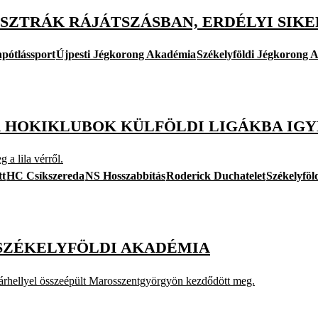
SZTRÁK RÁJÁTSZÁSBAN, ERDÉLYI SIK
npótlássport
Újpesti Jégkorong Akadémia
Székelyföldi Jégkorong 
 HOKIKLUBOK KÜLFÖLDI LIGÁKBA IG
a lila vérről.
tt
HC Csíkszereda
NS Hosszabbítás
Roderick Duchatelet
Székelyfö
 SZÉKELYFÖLDI AKADÉMIA
sárhellyel összeépült Marosszentgyörgyön kezdődött meg.