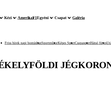
Kézi
Amerika
F1
Egyéni
Csapat
Galéria
Friss hírek napi bontásban
Sportműsor
Képes Sport
Csupasport
Hátsó füves
Utá
ÉKELYFÖLDI JÉGKORO