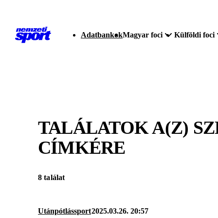
Adatbankok
Magyar foci
Külföldi foci
TALÁLATOK A(Z)
SZ
CÍMKÉRE
8 találat
Utánpótlássport
2025.03.26. 20:57