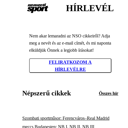
HÍRLEVÉL
Nem akar lemaradni az NSO cikkeiről? Adja
meg a nevét és az e-mail címét, és mi naponta
elküldjük Önnek a legjobb írásokat!
FELIRATKOZOM A
HÍRLEVÉLRE
Népszerű cikkek
Összes hír
Szombati sportműsor: Ferencváros–Real Madrid
meccs Budapesten; NB I, NB II, NB III