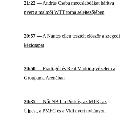
21:22
— András Csaba meccslabdákat hárítva
nyert a malmői WTT-torna selejtezőjében
20:57
— A Nantes ellen tesztelt először a szegedi
kézicsapat
20:50
— Fradi-gól és Real Madrid-győzelem a
Groupama Arénában
20:35
— Női NB I: a Puskás, az MTK, az
Újpest, a PMFC és a Vidi nyert nyitányon