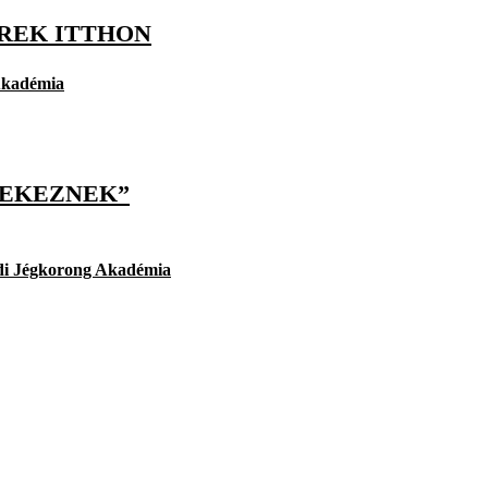
EREK ITTHON
Akadémia
YEKEZNEK”
ldi Jégkorong Akadémia