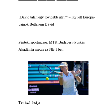
„Dávid talált egy rövidebb utat?” – Így lett Európa-
bajnok Betlehem Dávid
Pénteki sportműsor: MTK Budapest–Puskás
Akadémia meccs az NB I-ben
Tenisz
1 órája