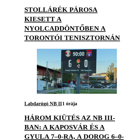
STOLLÁRÉK PÁROSA
KIESETT A
NYOLCADDÖNTŐBEN A
TORONTÓI TENISZTORNÁN
Labdarúgó NB II
1 órája
HÁROM KIÜTÉS AZ NB III-
BAN: A KAPOSVÁR ÉS A
GYULA 7–0-RA, A DOROG 6–0-