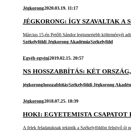
Jégkorong
2020.03.19. 11:17
JÉGKORONG: ÍGY SZAVALTAK A 
Március 15-én Petőfi Sándor legismertebb költeményét ad
Székelyföldi Jégkorong Akadémia
Székelyföld
Egyéb egyéni
2019.02.15. 20:57
NS HOSSZABBÍTÁS: KÉT ORSZÁG,
jégkorong
hosszabbítás
Székelyföldi Jégkorong Akadé
Jégkorong
2018.07.25. 18:39
HOKI: EGYETEMISTA CSAPATOT
A felek feladatuknak tekintik a Székelyföldön felnövő új 