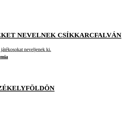
EKET NEVELNEK CSÍKKARCFALVÁN
 játékosokat neveljenek ki.
émia
SZÉKELYFÖLDÖN