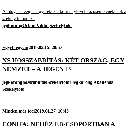
A látogatás végén a gyerekek a kormányfővel közösen elénekelték a
székely himnuszt.
jégkorong
Orbán Viktor
Székelyföld
Egyéb egyéni
2019.02.15. 20:57
NS HOSSZABBÍTÁS: KÉT ORSZÁG, EGY
NEMZET – A JÉGEN IS
jégkorong
hosszabbítás
Székelyföldi Jégkorong Akadémia
Székelyföld
Minden más foci
2019.01.27. 16:43
CONIFA: NEHÉZ EB-CSOPORTBAN A