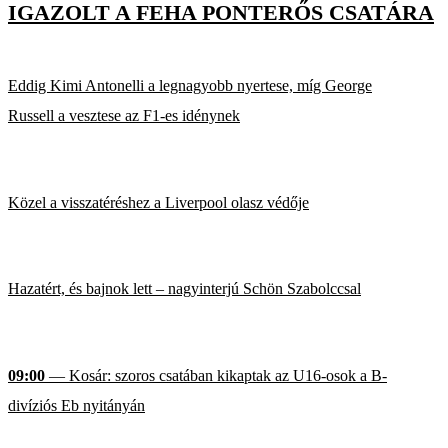
IGAZOLT A FEHA PONTERŐS CSATÁRA
Eddig Kimi Antonelli a legnagyobb nyertese, míg George
Russell a vesztese az F1-es idénynek
Közel a visszatéréshez a Liverpool olasz védője
Hazatért, és bajnok lett – nagyinterjú Schön Szabolccsal
09:00
— Kosár: szoros csatában kikaptak az U16-osok a B-
divíziós Eb nyitányán