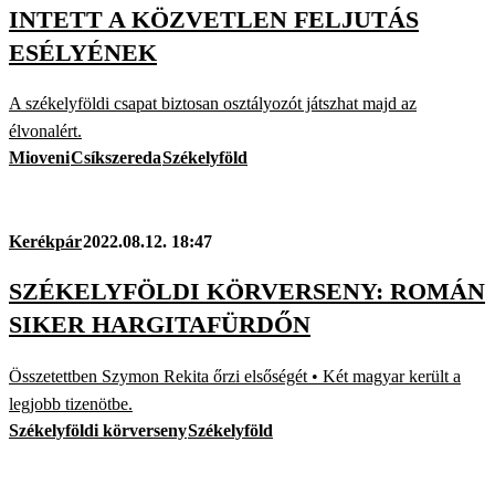
INTETT A KÖZVETLEN FELJUTÁS
ESÉLYÉNEK
A székelyföldi csapat biztosan osztályozót játszhat majd az
élvonalért.
Mioveni
Csíkszereda
Székelyföld
Kerékpár
2022.08.12. 18:47
SZÉKELYFÖLDI KÖRVERSENY: ROMÁN
SIKER HARGITAFÜRDŐN
Összetettben Szymon Rekita őrzi elsőségét • Két magyar került a
legjobb tizenötbe.
Székelyföldi körverseny
Székelyföld