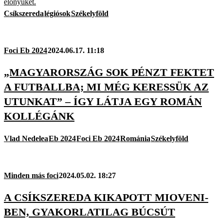
előnyüket.
Csíkszereda
légiósok
Székelyföld
Foci Eb 2024
2024.06.17. 11:18
„MAGYARORSZÁG SOK PÉNZT FEKTET
A FUTBALLBA; MI MÉG KERESSÜK AZ
UTUNKAT” – ÍGY LÁTJA EGY ROMÁN
KOLLÉGÁNK
Vlad Nedelea
Eb 2024
Foci Eb 2024
Románia
Székelyföld
Minden más foci
2024.05.02. 18:27
A CSÍKSZEREDA KIKAPOTT MIOVENI-
BEN, GYAKORLATILAG BÚCSÚT