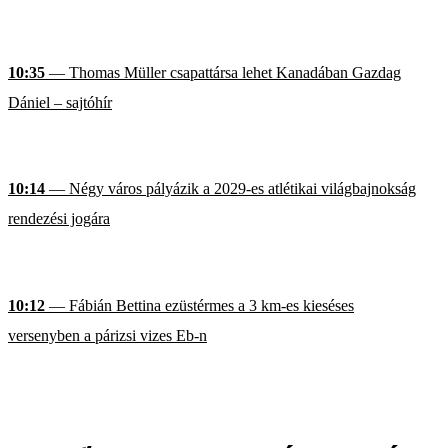
10:35
— Thomas Müller csapattársa lehet Kanadában Gazdag
Dániel – sajtóhír
10:14
— Négy város pályázik a 2029-es atlétikai világbajnokság
rendezési jogára
10:12
— Fábián Bettina ezüstérmes a 3 km-es kieséses
versenyben a párizsi vizes Eb-n