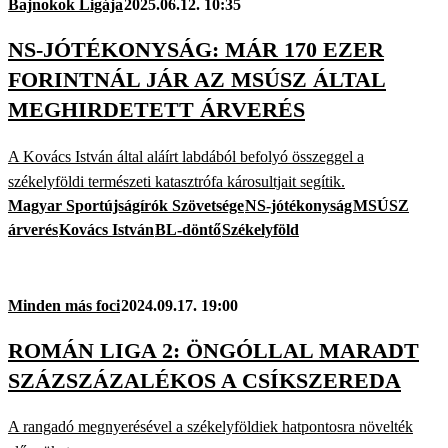
Bajnokok Ligája
2025.06.12. 10:35
NS-JÓTÉKONYSÁG: MÁR 170 EZER
FORINTNÁL JÁR AZ MSÚSZ ÁLTAL
MEGHIRDETETT ÁRVERÉS
A Kovács István által aláírt labdából befolyó összeggel a
székelyföldi természeti katasztrófa károsultjait segítik.
Magyar Sportújságírók Szövetsége
NS-jótékonyság
MSÚSZ
árverés
Kovács István
BL-döntő
Székelyföld
Minden más foci
2024.09.17. 19:00
ROMÁN LIGA 2: ÖNGÓLLAL MARADT
SZÁZSZÁZALÉKOS A CSÍKSZEREDA
A rangadó megnyerésével a székelyföldiek hatpontosra növelték