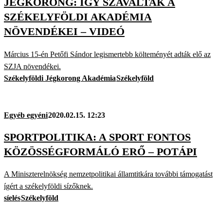
JÉGKORONG: ÍGY SZAVALTAK A
SZÉKELYFÖLDI AKADÉMIA
NÖVENDÉKEI – VIDEÓ
Március 15-én Petőfi Sándor legismertebb költeményét adták elő az
SZJA növendékei.
Székelyföldi Jégkorong Akadémia
Székelyföld
Egyéb egyéni
2020.02.15. 12:23
SPORTPOLITIKA: A SPORT FONTOS
KÖZÖSSÉGFORMÁLÓ ERŐ – POTÁPI
A Miniszterelnökség nemzetpolitikai államtitkára további támogatást
ígért a székelyföldi sízőknek.
síelés
Székelyföld