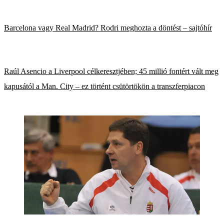
Barcelona vagy Real Madrid? Rodri meghozta a döntést – sajtóhír
Raúl Asencio a Liverpool célkeresztjében; 45 millió fontért vált meg
kapusától a Man. City – ez történt csütörtökön a transzferpiacon