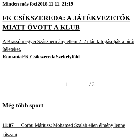
Minden más foci
2018.11.11. 21:19
FK CSÍKSZEREDA: A JÁTÉKVEZETŐK
MIATT ÓVOTT A KLUB
A Brassó megyei Szászhermány elleni 2–2 után kifogásolják a bírói
ítéleteket.
Románia
FK Csíkszereda
Székelyföld
1
/
3
Még több sport
11:07
— Corbu Máriusz: Mohamed Szalah ellen élmény lenne
játszani