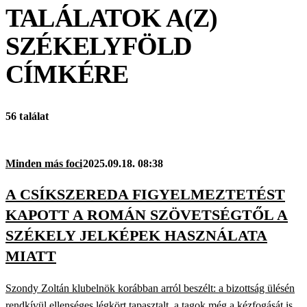
TALÁLATOK A(Z)
SZÉKELYFÖLD
CÍMKÉRE
56 találat
Minden más foci
2025.09.18. 08:38
A CSÍKSZEREDA FIGYELMEZTETÉST
KAPOTT A ROMÁN SZÖVETSÉGTŐL A
SZÉKELY JELKÉPEK HASZNÁLATA
MIATT
Szondy Zoltán klubelnök korábban arról beszélt: a bizottság ülésén
rendkívül ellenséges légkört tapasztalt, a tagok még a kézfogását is