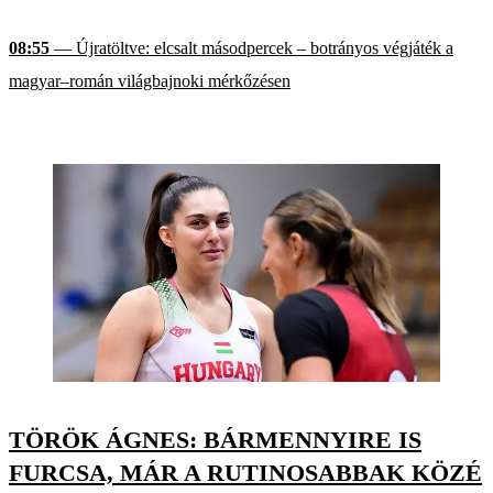
08:55
— Újratöltve: elcsalt másodpercek – botrányos végjáték a
magyar–román világbajnoki mérkőzésen
TÖRÖK ÁGNES: BÁRMENNYIRE IS
FURCSA, MÁR A RUTINOSABBAK KÖZÉ