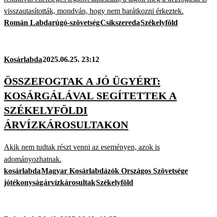
visszautasították, mondván, hogy nem barátkozni érkeztek.
Román Labdarúgó-szövetség
Csíkszereda
Székelyföld
Kosárlabda
2025.06.25. 23:12
ÖSSZEFOGTAK A JÓ ÜGYÉRT:
KOSÁRGÁLÁVAL SEGÍTETTEK A
SZÉKELYFÖLDI
ÁRVÍZKÁROSULTAKON
Akik nem tudtak részt venni az eseményen, azok is
adományozhatnak.
kosárlabda
Magyar Kosárlabdázók Országos Szövetsége
jótékonyság
árvízkárosultak
Székelyföld