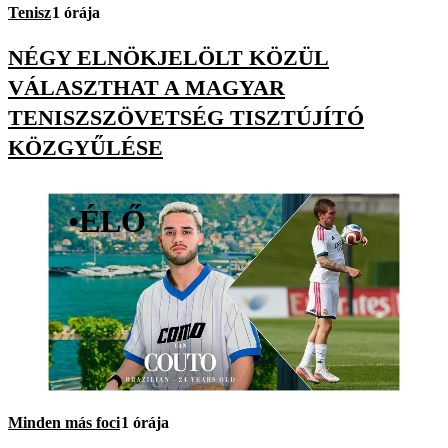
Tenisz
1 órája
NÉGY ELNÖKJELÖLT KÖZÜL
VÁLASZTHAT A MAGYAR
TENISZSZÖVETSÉG TISZTÚJÍTÓ
KÖZGYŰLÉSE
•
ÉLŐ
Minden más foci
1 órája