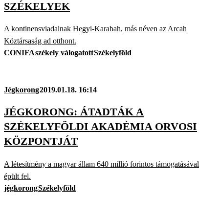
SZÉKELYEK
A kontinensviadalnak Hegyi-Karabah, más néven az Arcah
Köztársaság ad otthont.
CONIFA
székely válogatott
Székelyföld
Jégkorong
2019.01.18. 16:14
JÉGKORONG: ÁTADTÁK A
SZÉKELYFÖLDI AKADÉMIA ORVOSI
KÖZPONTJÁT
A létesítmény a magyar állam 640 millió forintos támogatásával
épült fel.
jégkorong
Székelyföld