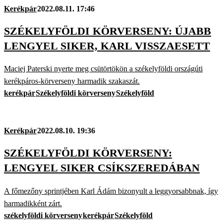
Kerékpár
2022.08.11. 17:46
SZÉKELYFÖLDI KÖRVERSENY: ÚJABB
LENGYEL SIKER, KARL VISSZAESETT
Maciej Paterski nyerte meg csütörtökön a székelyföldi országúti
kerékpáros-körverseny harmadik szakaszát.
kerékpár
Székelyföldi körverseny
Székelyföld
Kerékpár
2022.08.10. 19:36
SZÉKELYFÖLDI KÖRVERSENY:
LENGYEL SIKER CSÍKSZEREDÁBAN
A főmezőny sprintjében Karl Ádám bizonyult a leggyorsabbnak, így
harmadikként zárt.
székelyföldi körverseny
kerékpár
Székelyföld