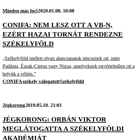
Minden más foci
2020.01.08. 10:08
CONIFA: NEM LESZ OTT A VB-N,
EZÉRT HAZAI TORNÁT RENDEZNE
SZÉKELYFÖLD
„Székelyföld mellett olyan alapcsapatok nincsenek ott, mint
Padánia, Észak-Ciprus vagy Nizza, amelyeknek egyértelműen ott a
helyük a vébén.”
CONIFA
székely válogatott
Székelyföld
Jégkorong
2019.05.10. 21:01
JÉGKORONG: ORBÁN VIKTOR
MEGLÁTOGATTA A SZÉKELYFÖLDI
AKADÉMIÁT