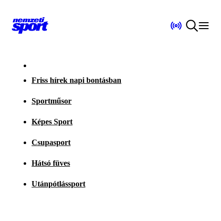
Friss hírek napi bontásban
Sportműsor
Képes Sport
Csupasport
Hátsó füves
Utánpótlássport