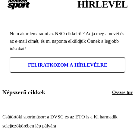
HÍRLEVÉL
Nem akar lemaradni az NSO cikkeiről? Adja meg a nevét és
az e-mail címét, és mi naponta elküldjük Önnek a legjobb
írásokat!
FELIRATKOZOM A HÍRLEVÉLRE
Népszerű cikkek
Összes hír
Csütörtöki sportműsor: a DVSC és az ETO is a Kl harmadik
selejtezőkörében lép pályára