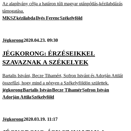
Az alapítvány célja a határon túli magyar utánpótlás-kézilabdázás
támogatása.
MKSZ
kézilabda
Ilyés Ferenc
Székelyföld
Jégkorong
2020.04.23. 09:30
JÉGKORONG: ÉRZÉSEIKKEL
SZAVAZNAK A SZÉKELYEK
Bartalis Istvánt, Becze Tihamért, Sofron Istvánt és Adorján Attilát
összefűzi, hogy mind a négyen a Székelyföldön születtek.
jégkorong
Bartalis István
Becze Tihamér
Sofron István
Adorján Attila
Székelyföld
Jégkorong
2020.03.19. 11:17