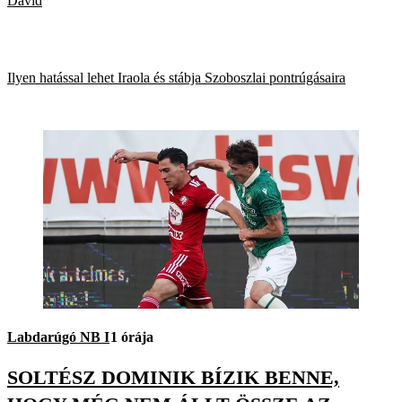
Dávid
Ilyen hatással lehet Iraola és stábja Szoboszlai pontrúgásaira
Labdarúgó NB I
1 órája
SOLTÉSZ DOMINIK BÍZIK BENNE,