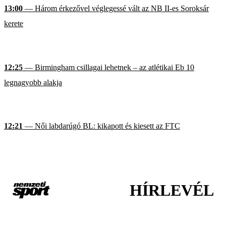
13:00
— Három érkezővel véglegessé vált az NB II-es Soroksár
kerete
12:25
— Birmingham csillagai lehetnek – az atlétikai Eb 10
legnagyobb alakja
12:21
— Női labdarúgó BL: kikapott és kiesett az FTC
HÍRLEVÉL