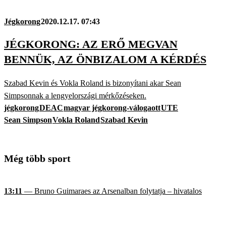
Jégkorong
2020.12.17. 07:43
JÉGKORONG: AZ ERŐ MEGVAN
BENNÜK, AZ ÖNBIZALOM A KÉRDÉS
Szabad Kevin és Vokla Roland is bizonyítani akar Sean
Simpsonnak a lengyelországi mérkőzéseken.
jégkorong
DEAC
magyar jégkorong-válogaott
UTE
Sean Simpson
Vokla Roland
Szabad Kevin
Még több sport
13:11
— Bruno Guimaraes az Arsenalban folytatja – hivatalos