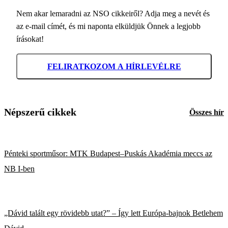
Nem akar lemaradni az NSO cikkeiről? Adja meg a nevét és
az e-mail címét, és mi naponta elküldjük Önnek a legjobb
írásokat!
FELIRATKOZOM A HÍRLEVÉLRE
Népszerű cikkek
Összes hír
Pénteki sportműsor: MTK Budapest–Puskás Akadémia meccs az
NB I-ben
„Dávid talált egy rövidebb utat?” – Így lett Európa-bajnok Betlehem