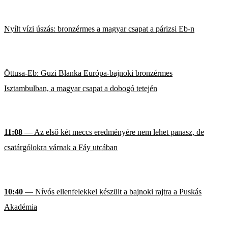
Nyílt vízi úszás: bronzérmes a magyar csapat a párizsi Eb-n
Öttusa-Eb: Guzi Blanka Európa-bajnoki bronzérmes
Isztambulban, a magyar csapat a dobogó tetején
11:08
— Az első két meccs eredményére nem lehet panasz, de
csatárgólokra várnak a Fáy utcában
10:40
— Nívós ellenfelekkel készült a bajnoki rajtra a Puskás
Akadémia