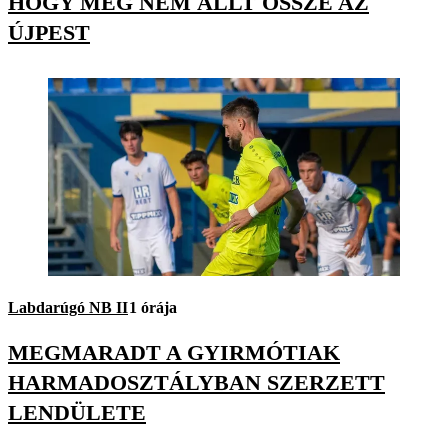
HOGY MÉG NEM ÁLLT ÖSSZE AZ
ÚJPEST
Labdarúgó NB II
1 órája
MEGMARADT A GYIRMÓTIAK
HARMADOSZTÁLYBAN SZERZETT
LENDÜLETE