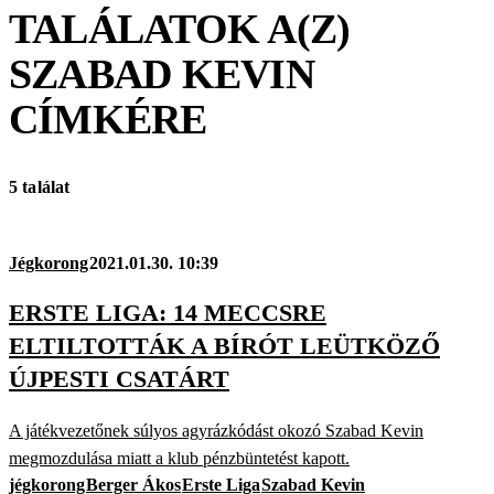
TALÁLATOK A(Z)
SZABAD KEVIN
CÍMKÉRE
5 találat
Jégkorong
2021.01.30. 10:39
ERSTE LIGA: 14 MECCSRE
ELTILTOTTÁK A BÍRÓT LEÜTKÖZŐ
ÚJPESTI CSATÁRT
A játékvezetőnek súlyos agyrázkódást okozó Szabad Kevin
megmozdulása miatt a klub pénzbüntetést kapott.
jégkorong
Berger Ákos
Erste Liga
Szabad Kevin