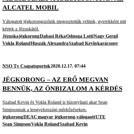
ALCATEL MOBIL
Válogatott jégkorongozóink megosztották velünk, gyerekként mit
kértek a Jézuskától.
Jézuska
jégkorong
Dabasi Réka
Odnoga Lotti
Nagy Gergő
Vokla Roland
Huszák Alexandra
Szabad Kevin
karácsony
NSO Tv Csapatsportok
2020.12.17. 07:44
JÉGKORONG – AZ ERŐ MEGVAN
BENNÜK, AZ ÖNBIZALOM A KÉRDÉS
Szabad Kevin és Vokla Roland is bizonyítani akar Sean
Simpsonnak a lengyelországi mérkőzéseken.
jégkorong
DEAC
magyar jégkorong-válogaott
UTE
Sean Simpson
Vokla Roland
Szabad Kevin