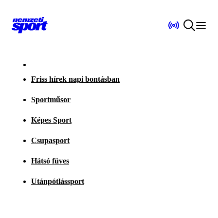
Friss hírek napi bontásban
Sportműsor
Képes Sport
Csupasport
Hátsó füves
Utánpótlássport