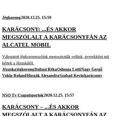
Jégkorong
2020.12.25. 15:59
KARÁCSONY: ...ÉS AKKOR
MEGSZÓLALT A KARÁCSONYFÁN AZ
ALCATEL MOBIL
Válogatott jégkorongozóink megosztották velünk, gyerekként mit
kértek a Jézuskától.
Jézuska
jégkorong
Dabasi Réka
Odnoga Lotti
Nagy Gergő
Vokla Roland
Huszák Alexandra
Szabad Kevin
karácsony
NSO Tv Csapatsportok
2020.12.25. 15:57
KARÁCSONY – ...ÉS AKKOR
MEGSZÓLALT A KARÁCSONYFÁN AZ