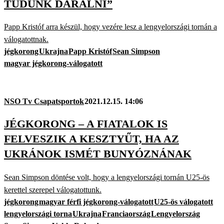
TUDUNK DARÁLNI”
Papp Kristóf arra készül, hogy vezére lesz a lengyelországi tornán a
válogatottnak.
jégkorong
Ukrajna
Papp Kristóf
Sean Simpson
magyar jégkorong-válogatott
NSO Tv Csapatsportok
2021.12.15. 14:06
JÉGKORONG – A FIATALOK IS
FELVESZIK A KESZTYŰT, HA AZ
UKRÁNOK ISMÉT BUNYÓZNÁNAK
Sean Simpson döntése volt, hogy a lengyelországi tornán U25-ös
kerettel szerepel válogatottunk.
jégkorong
magyar férfi jégkorong-válogatott
U25-ös válogatott
lengyelországi torna
Ukrajna
Franciaország
Lengyelország