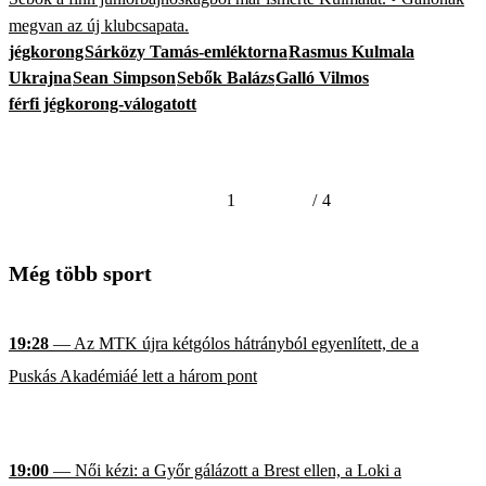
megvan az új klubcsapata.
jégkorong
Sárközy Tamás-emléktorna
Rasmus Kulmala
Ukrajna
Sean Simpson
Sebők Balázs
Galló Vilmos
férfi jégkorong-válogatott
1
/
4
Még több sport
19:28
— Az MTK újra kétgólos hátrányból egyenlített, de a
Puskás Akadémiáé lett a három pont
19:00
— Női kézi: a Győr gálázott a Brest ellen, a Loki a