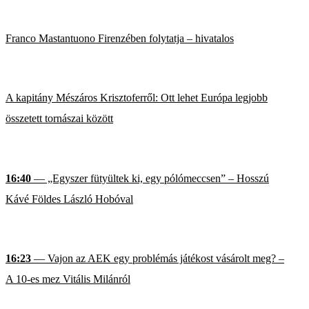
Franco Mastantuono Firenzében folytatja – hivatalos
A kapitány Mészáros Krisztoferről: Ott lehet Európa legjobb
összetett tornászai között
16:40
— „Egyszer fütyültek ki, egy pólómeccsen” – Hosszú
Kávé Földes László Hobóval
16:23
— Vajon az AEK egy problémás játékost vásárolt meg? –
A 10-es mez Vitális Milánról