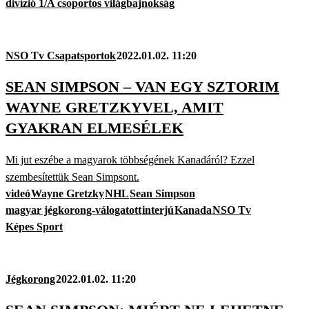
divízió 1/A csoportos világbajnokság
NSO Tv Csapatsportok
2022.01.02. 11:20
SEAN SIMPSON – VAN EGY SZTORIM
WAYNE GRETZKYVEL, AMIT
GYAKRAN ELMESÉLEK
Mi jut eszébe a magyarok többségének Kanadáról? Ezzel
szembesítettük Sean Simpsont.
videó
Wayne Gretzky
NHL
Sean Simpson
magyar jégkorong-válogatott
interjú
Kanada
NSO Tv
Képes Sport
Jégkorong
2022.01.02. 11:20