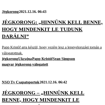
Jégkorong
2021.12.16. 06:43
JÉGKORONG: „HINNÜNK KELL BENNE,
HOGY MINDENKIT LE TUDUNK
DARÁLNI”
Papp Kristóf arra készül, hogy vezére lesz a lengyelországi tornán a
válogatottnak.
jégkorong
Ukrajna
Papp Kristóf
Sean Simpson
magyar jégkorong-válogatott
NSO Tv Csapatsportok
2021.12.16. 06:42
JÉGKORONG – „HINNÜNK KELL
BENNE, HOGY MINDENKIT LE