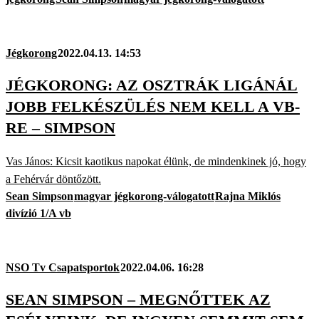
Jégkorong
2022.04.13. 14:53
JÉGKORONG: AZ OSZTRÁK LIGÁNÁL
JOBB FELKÉSZÜLÉS NEM KELL A VB-
RE – SIMPSON
Vas János: Kicsit kaotikus napokat élünk, de mindenkinek jó, hogy
a Fehérvár döntőzött.
Sean Simpson
magyar jégkorong-válogatott
Rajna Miklós
divízió 1/A vb
NSO Tv Csapatsportok
2022.04.06. 16:28
SEAN SIMPSON – MEGNŐTTEK AZ