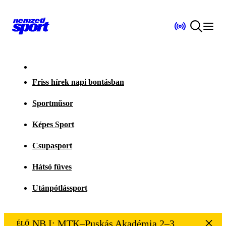
Friss hírek napi bontásban
Sportműsor
Képes Sport
Csupasport
Hátsó füves
Utánpótlássport
NB I: MTK–Puskás Akadémia 2–3
ÉLŐ