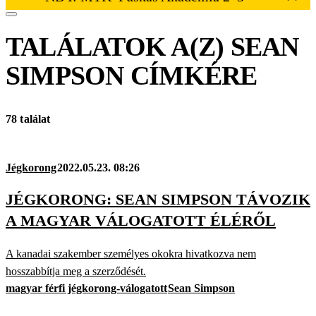
TALÁLATOK A(Z)
SEAN
SIMPSON
CÍMKÉRE
78 találat
Jégkorong
2022.05.23. 08:26
JÉGKORONG: SEAN SIMPSON TÁVOZIK
A MAGYAR VÁLOGATOTT ÉLÉRŐL
A kanadai szakember személyes okokra hivatkozva nem
hosszabbítja meg a szerződését.
magyar férfi jégkorong-válogatott
Sean Simpson