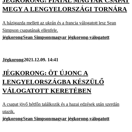
JÉGKORONG: FIATAL MAGYAR CSAPAT
MEGY A LENGYELORSZÁGI TORNÁRA
A házigazda mellett az ukrán és a francia válogatott lesz Sean
Simpson csapatának ellenfele.
jégkorong
Sean Simpson
magyar jégkorong-válogatott
Jégkorong
2021.12.09. 14:41
JÉGKORONG: ÖT ÚJONC A
LENGYELORSZÁGBA KÉSZÜLŐ
VÁLOGATOTT KERETÉBEN
A csapat jövő hétfőn találkozik és a hazai edzések után szerdán
utazik.
jégkorong
Sean Simpson
magyar jégkorong-válogatott