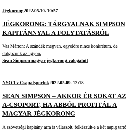
Jégkorong
2022.05.10. 10:57
JÉGKORONG: TÁRGYALNAK SIMPSON
KAPITÁNNYAL A FOLYTATÁSRÓL
Vas Márton: A szándék megvan, egyelőre nincs konkrétum, de
dolgozunk az ügyön.
Sean Simpson
magyar jégkorong-válogatott
NSO Tv Csapatsportok
2022.05.09. 12:18
SEAN SIMPSON – AKKOR ÉR SOKAT AZ
A-CSOPORT, HA ABBÓL PROFITÁL A
MAGYAR JÉGKORONG
A szövetségi kapitány arra is válaszolt, felkészült-e a két napig tartó