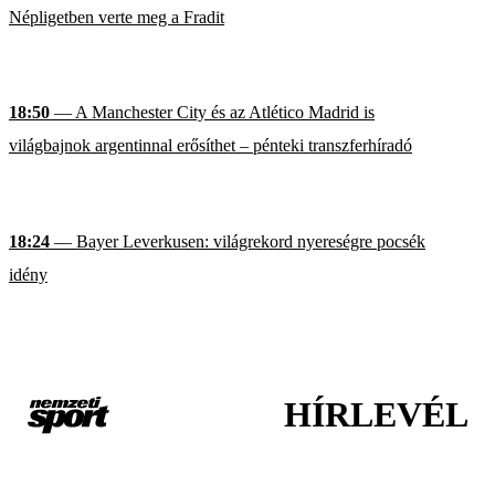
Népligetben verte meg a Fradit
18:50
— A Manchester City és az Atlético Madrid is
világbajnok argentinnal erősíthet – pénteki transzferhíradó
18:24
— Bayer Leverkusen: világrekord nyereségre pocsék
idény
HÍRLEVÉL