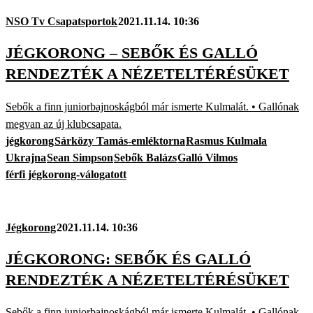
NSO Tv Csapatsportok
2021.11.14. 10:36
JÉGKORONG – SEBŐK ÉS GALLÓ
RENDEZTÉK A NÉZETELTÉRÉSÜKET
Sebők a finn juniorbajnoskágból már ismerte Kulmalát. • Gallónak
megvan az új klubcsapata.
jégkorong
Sárközy Tamás-emléktorna
Rasmus Kulmala
Ukrajna
Sean Simpson
Sebők Balázs
Galló Vilmos
férfi jégkorong-válogatott
Jégkorong
2021.11.14. 10:36
JÉGKORONG: SEBŐK ÉS GALLÓ
RENDEZTÉK A NÉZETELTÉRÉSÜKET
Sebők a finn juniorbajnoskágból már ismerte Kulmalát. • Gallónak