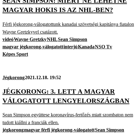
SEAN SIMPSON: MIÉRT NE LEHETNE
MAGYAR HOKIS IS AZ NHL-BEN?
Férfi jégkorong-válogatottunk kanadai szövetségi kapitánya fiatalon
Wayne Gretzkyvel csatázott.
videó
Wayne Gretzky
NHL
Sean Simpson
magyar jégkorong-válogatott
interjú
Kanada
NSO Tv
Képes Sport
Jégkorong
2021.12.18. 19:52
JÉGKORONG: 3. LETT A MAGYAR
VÁLOGATOTT LENGYELORSZÁGBAN
Sean Simpson együttese koronavírus-fertőzés miatt szombaton nem
tudott kiállni a franciák ellen.
jégkorong
magyar férfi jégkorong-válogatott
Sean Simpson