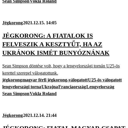
Sean Simpson
Vokla Roland
Jégkorong
2021.12.15. 14:05
JÉGKORONG: A FIATALOK IS
FELVESZIK A KESZTYŰT, HA AZ
UKRÁNOK ISMÉT BUNYÓZNÁNAK
Sean Simpson döntése volt, hogy a lengyelországi tornán U25-ös
kerettel szerepel válogatottunk.
jégkorong
magyar férfi jégkorong-válogatott
U25-ös válogatott
lengyelországi torna
Ukrajna
Franciaország
Lengyelország
Sean Simpson
Vokla Roland
Jégkorong
2021.12.14. 21:44