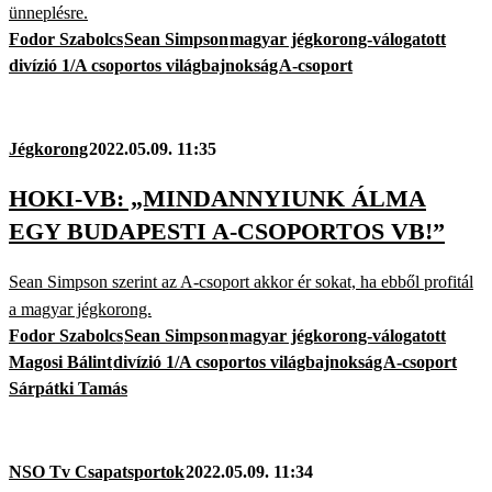
ünneplésre.
Fodor Szabolcs
Sean Simpson
magyar jégkorong-válogatott
divízió 1/A csoportos világbajnokság
A-csoport
Jégkorong
2022.05.09. 11:35
HOKI-VB: „MINDANNYIUNK ÁLMA
EGY BUDAPESTI A-CSOPORTOS VB!”
Sean Simpson szerint az A-csoport akkor ér sokat, ha ebből profitál
a magyar jégkorong.
Fodor Szabolcs
Sean Simpson
magyar jégkorong-válogatott
Magosi Bálint
divízió 1/A csoportos világbajnokság
A-csoport
Sárpátki Tamás
NSO Tv Csapatsportok
2022.05.09. 11:34