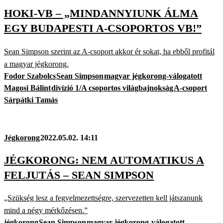
HOKI-VB – „MINDANNYIUNK ÁLMA
EGY BUDAPESTI A-CSOPORTOS VB!”
Sean Simpson szerint az A-csoport akkor ér sokat, ha ebből profitál
a magyar jégkorong.
Fodor Szabolcs
Sean Simpson
magyar jégkorong-válogatott
Magosi Bálint
divízió 1/A csoportos világbajnokság
A-csoport
Sárpátki Tamás
Jégkorong
2022.05.02. 14:11
JÉGKORONG: NEM AUTOMATIKUS A
FELJUTÁS – SEAN SIMPSON
„Szükség lesz a fegyelmezettségre, szervezetten kell játszanunk
mind a négy mérkőzésen.”
jégkorong
Sean Simpson
magyar jégkorong-válogatott