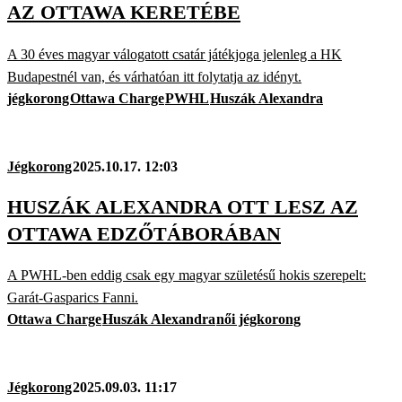
AZ OTTAWA KERETÉBE
A 30 éves magyar válogatott csatár játékjoga jelenleg a HK
Budapestnél van, és várhatóan itt folytatja az idényt.
jégkorong
Ottawa Charge
PWHL
Huszák Alexandra
Jégkorong
2025.10.17. 12:03
HUSZÁK ALEXANDRA OTT LESZ AZ
OTTAWA EDZŐTÁBORÁBAN
A PWHL-ben eddig csak egy magyar születésű hokis szerepelt:
Garát-Gasparics Fanni.
Ottawa Charge
Huszák Alexandra
női jégkorong
Jégkorong
2025.09.03. 11:17