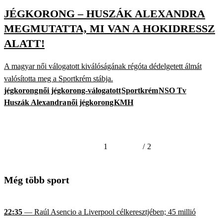
JÉGKORONG – HUSZÁK ALEXANDRA
MEGMUTATTA, MI VAN A HOKIDRESSZ
ALATT!
A magyar női válogatott kiválóságának régóta dédelgetett álmát
valósította meg a Sportkrém stábja.
jégkorong
női jégkorong-válogatott
Sportkrém
NSO Tv
Huszák Alexandra
női jégkorong
KMH
1
/
2
Még több sport
22:35
— Raúl Asencio a Liverpool célkeresztjében; 45 millió