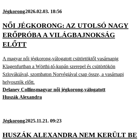
Jégkorong
2026.02.03. 18:56
NŐI JÉGKORONG: AZ UTOLSÓ NAGY
ERŐPRÓBA A VILÁGBAJNOKSÁG
ELŐTT
A magyar női jégkorong-válogatott csütörtöktől vasárnapig
Klagenfurtban a Wörthi-tó-kupán szerepel és csütörtökön
Szlovákiával, szombaton Norvégiával csap össze, a vasárnapi
helyosztók előtt.
Delaney Collins
magyar női jégkorong-válogatott
Huszák Alexandra
Jégkorong
2025.11.21. 09:23
HUSZÁK ALEXANDRA NEM KERÜLT BE