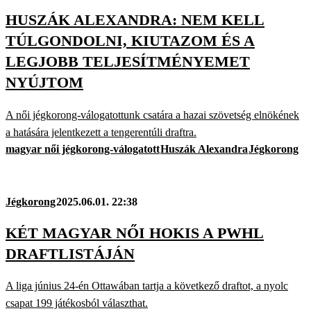
HUSZÁK ALEXANDRA: NEM KELL
TÚLGONDOLNI, KIUTAZOM ÉS A
LEGJOBB TELJESÍTMÉNYEMET
NYÚJTOM
A női jégkorong-válogatottunk csatára a hazai szövetség elnökének
a hatására jelentkezett a tengerentúli draftra.
magyar női jégkorong-válogatott
Huszák Alexandra
Jégkorong
Jégkorong
2025.06.01. 22:38
KÉT MAGYAR NŐI HOKIS A PWHL
DRAFTLISTÁJÁN
A liga június 24-én Ottawában tartja a következő draftot, a nyolc
csapat 199 játékosból választhat.