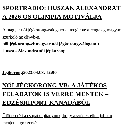
SPORTRÁDIÓ: HUSZÁK ALEXANDRÁT
A 2026-OS OLIMPIA MOTIVÁLJA
A magyar női jégkorong-válogatottat meglepte a rengeteg magyar
szurkoló az elit-vb-n.
női jégkorong-vb
magyar női jégkorong-válogatott
Huszák Alexandra
női jégkorong
Jégkorong
2023.04.08. 12:00
NŐI JÉGKORONG-VB: A JÁTÉKOS
FELADATOK IS VÉRRE MENTEK –
EDZÉSRIPORT KANADÁBÓL
Ütőt cserélt a csapatkapitányunk, hogy a svédek ellen jobban
menjen a gólszerzés.