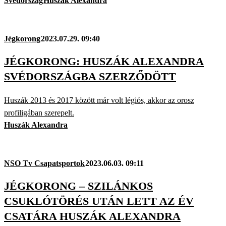
Svédország
Huszák Alexandra
Jégkorong
2023.07.29. 09:40
JÉGKORONG: HUSZÁK ALEXANDRA
SVÉDORSZÁGBA SZERZŐDÖTT
Huszák 2013 és 2017 között már volt légiós, akkor az orosz
profiligában szerepelt.
Huszák Alexandra
NSO Tv Csapatsportok
2023.06.03. 09:11
JÉGKORONG – SZILÁNKOS
CSUKLÓTÖRÉS UTÁN LETT AZ ÉV
CSATÁRA HUSZÁK ALEXANDRA