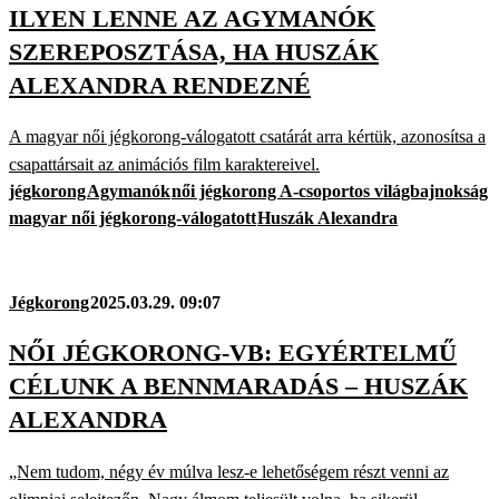
ILYEN LENNE AZ AGYMANÓK
SZEREPOSZTÁSA, HA HUSZÁK
ALEXANDRA RENDEZNÉ
A magyar női jégkorong-válogatott csatárát arra kértük, azonosítsa a
csapattársait az animációs film karaktereivel.
jégkorong
Agymanók
női jégkorong A-csoportos világbajnokság
magyar női jégkorong-válogatott
Huszák Alexandra
Jégkorong
2025.03.29. 09:07
NŐI JÉGKORONG-VB: EGYÉRTELMŰ
CÉLUNK A BENNMARADÁS – HUSZÁK
ALEXANDRA
„Nem tudom, négy év múlva lesz-e lehetőségem részt venni az