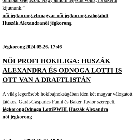
olimpiai selejtezőn. Nagy álmom teljesült volna, ha sikerül
kijutnunk.”
női jégkorong-vb
magyar női jégkorong-válogatott
Huszák Alexandra
női jégkorong
Jégkorong
2024.05.26. 17:46
NŐI PROFI HOKILIGA: HUSZÁK
ALEXANDRA ÉS ODNOGA LOTTI IS
OTT VAN A DRAFTLISTÁN
A világ legerősebb hokibajnokságában idén két magyar válogatott
játékos, Garát-Gasparics Fanni és Baker Taylor szerepelt.
jégkorong
Odnoga Lotti
PWHL
Huszák Alexandra
női jégkorong