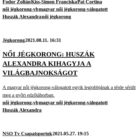
Fodor Zoltán
Kiss-Simon Franciska
Pat Cortina
női jégkorong-vb
magyar női jégkorong-válogatott
Huszák Alexandra
női jégkorong
Jégkorong
2021.08.11. 16:31
NŐI JÉGKORONG: HUSZÁK
ALEXANDRA KIHAGYJA A
VILÁGBAJNOKSÁGOT
A magyar női jégkorong-válogatott egyik legjobbjának a térde sérült
meg a győri edzőtáborban.
női jégkorong-vb
magyar női jégkorong-válogatott
Huszák Alexandra
NSO Tv Csapatsportok
2021.05.27. 19:15