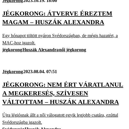
Jégkorong
2023.10.19. 18:00
JÉGKORONG: ÁTVERVE ÉREZTEM
MAGAM – HUSZÁK ALEXANDRA
Egy hónapot töltött nyáron Svédországban, de mégis hazatért, a
MAC-hoz igazolt.
jégkorong
Huszák Alexandra
női jégkorong
Jégkorong
2023.08.04. 07:51
JÉGKORONG: NEM ÉRT VÁRATLANUL
A MEGKERESÉS, SZÍVESEN
VÁLTOTTAM – HUSZÁK ALEXANDRA
Újra légiósnak állt a női válogatott egyik legjobb csatára, ezúttal
Svédországba igazolt.