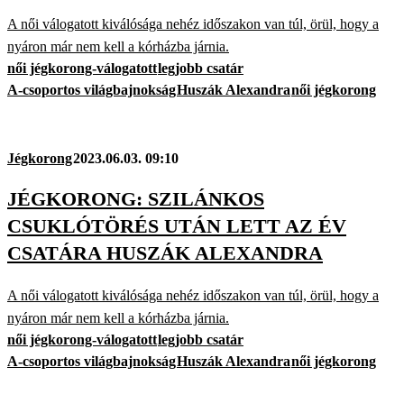
A női válogatott kiválósága nehéz időszakon van túl, örül, hogy a
nyáron már nem kell a kórházba járnia.
női jégkorong-válogatott
legjobb csatár
A-csoportos világbajnokság
Huszák Alexandra
női jégkorong
Jégkorong
2023.06.03. 09:10
JÉGKORONG: SZILÁNKOS
CSUKLÓTÖRÉS UTÁN LETT AZ ÉV
CSATÁRA HUSZÁK ALEXANDRA
A női válogatott kiválósága nehéz időszakon van túl, örül, hogy a
nyáron már nem kell a kórházba járnia.
női jégkorong-válogatott
legjobb csatár
A-csoportos világbajnokság
Huszák Alexandra
női jégkorong