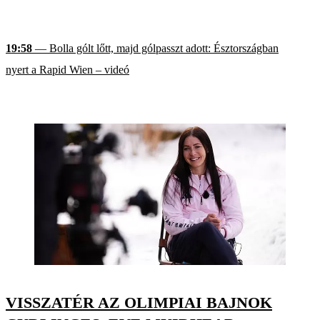
19:58
— Bolla gólt lőtt, majd gólpasszt adott: Észtországban
nyert a Rapid Wien – videó
VISSZATÉR AZ OLIMPIAI BAJNOK