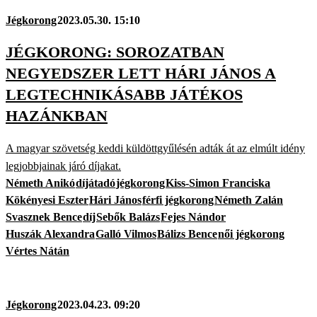
Jégkorong
2023.05.30. 15:10
JÉGKORONG: SOROZATBAN
NEGYEDSZER LETT HÁRI JÁNOS A
LEGTECHNIKÁSABB JÁTÉKOS
HAZÁNKBAN
A magyar szövetség keddi küldöttgyűlésén adták át az elmúlt idény
legjobbjainak járó díjakat.
Németh Anikó
díjátadó
jégkorong
Kiss-Simon Franciska
Kökényesi Eszter
Hári János
férfi jégkorong
Németh Zalán
Svasznek Bence
díj
Sebők Balázs
Fejes Nándor
Huszák Alexandra
Galló Vilmos
Bálizs Bence
női jégkorong
Vértes Nátán
Jégkorong
2023.04.23. 09:20