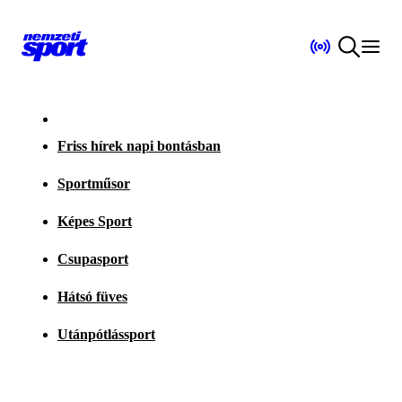
Friss hírek napi bontásban
Sportműsor
Képes Sport
Csupasport
Hátsó füves
Utánpótlássport