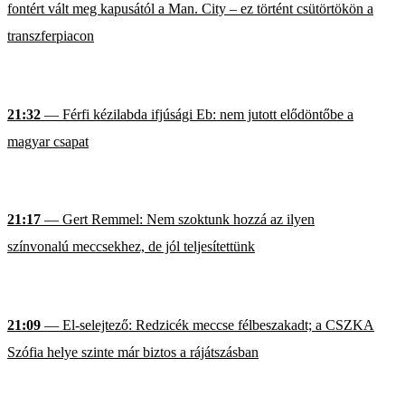
fontért vált meg kapusától a Man. City – ez történt csütörtökön a
transzferpiacon
21:32
— Férfi kézilabda ifjúsági Eb: nem jutott elődöntőbe a
magyar csapat
21:17
— Gert Remmel: Nem szoktunk hozzá az ilyen
színvonalú meccsekhez, de jól teljesítettünk
21:09
— El-selejtező: Redzicék meccse félbeszakadt; a CSZKA
Szófia helye szinte már biztos a rájátszásban