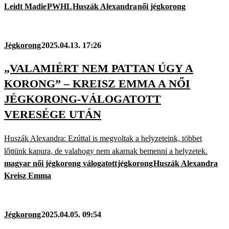
Leidt Madie
PWHL
Huszák Alexandra
női jégkorong
Jégkorong
2025.04.13. 17:26
„VALAMIÉRT NEM PATTAN ÚGY A
KORONG” – KREISZ EMMA A NŐI
JÉGKORONG-VÁLOGATOTT
VERESÉGE UTÁN
Huszák Alexandra: Ezúttal is megvoltak a helyzeteink, többet
lőttünk kapura, de valahogy nem akarnak bemenni a helyzetek.
magyar női jégkorong válogatott
jégkorong
Huszák Alexandra
Kreisz Emma
Jégkorong
2025.04.05. 09:54