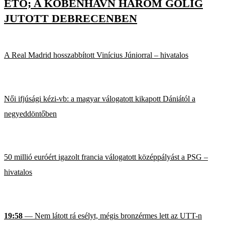
ETO; A KÖBENHAVN HÁROM GÓLIG
JUTOTT DEBRECENBEN
A Real Madrid hosszabbított Vinícius Júniorral – hivatalos
Női ifjúsági kézi-vb: a magyar válogatott kikapott Dániától a
negyeddöntőben
50 millió euróért igazolt francia válogatott középpályást a PSG –
hivatalos
19:58
— Nem látott rá esélyt, mégis bronzérmes lett az UTT-n