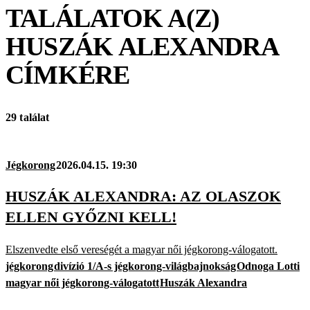
TALÁLATOK A(Z)
HUSZÁK ALEXANDRA
CÍMKÉRE
29 találat
Jégkorong
2026.04.15. 19:30
HUSZÁK ALEXANDRA: AZ OLASZOK
ELLEN GYŐZNI KELL!
Elszenvedte első vereségét a magyar női jégkorong-válogatott.
jégkorong
divízió 1/A-s jégkorong-világbajnokság
Odnoga Lotti
magyar női jégkorong-válogatott
Huszák Alexandra